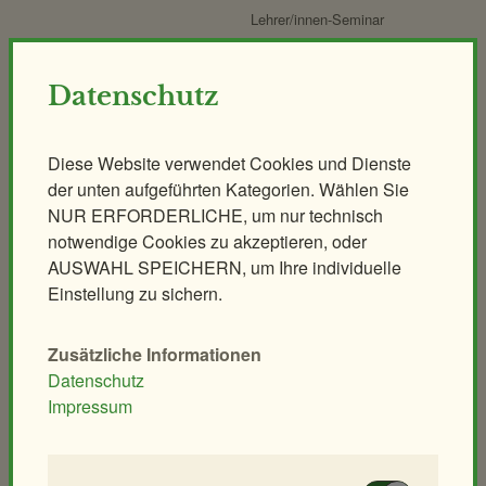
Lehrer/innen-Seminar
Anlagen
Datenschutz
Elefantenpark
Großkatzen
Giraffenpark
Koalahaus
Diese Website verwendet Cookies und Dienste
Eisbärenwelt
Nashornpark
der unten aufgeführten Kategorien. Wählen Sie
Polarium
Ostafrikahaus
NUR ERFORDERLICHE, um nur technisch
Regenwaldhaus
Heimtierpark
notwendige Cookies zu akzeptieren, oder
AUSWAHL SPEICHERN, um Ihre individuelle
ORANG.erie
Naturerlebnispfad
Einstellung zu sichern.
Affenhaus
Mähnenspringer und Berberaffen
Südamerika-Park
Rattenhaus
Zusätzliche Informationen
Vogelhaus
Wüstenhaus
Datenschutz
Tirolerhof
Streichelzoo
Impressum
Aquarien- und Terrarienhaus
Artenschutzhaus
Natur- & Artenschutz