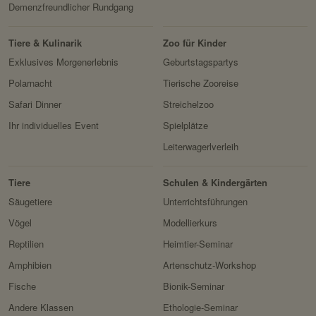
Demenzfreundlicher Rundgang
Tiere & Kulinarik
Zoo für Kinder
Exklusives Morgenerlebnis
Geburtstagspartys
Polarnacht
Tierische Zooreise
Safari Dinner
Streichelzoo
Ihr individuelles Event
Spielplätze
Leiterwagerlverleih
Tiere
Schulen & Kindergärten
Säugetiere
Unterrichtsführungen
Vögel
Modellierkurs
Reptilien
Heimtier-Seminar
Amphibien
Artenschutz-Workshop
Fische
Bionik-Seminar
Andere Klassen
Ethologie-Seminar