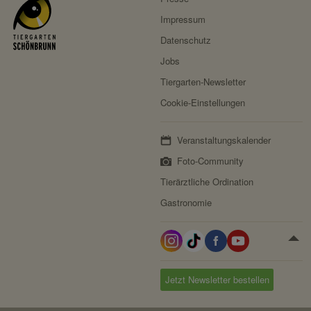
Drittanbieter:
nein
Impressum
Datenschutz
HTTP-Cookie:
messages
Jobs
Verwendungszwec
speichert Sytemnachrichten,
Tiergarten-Newsletter
k:
die Benutzer angezeigt
werden sollen.
Cookie-Einstellungen
Domain:
localhost
Veranstaltungskalender
Speicherdauer:
Session
Foto-Community
Drittanbieter:
nein
Tierärztliche Ordination
Gastronomie
Servicename:
Fundraisingbox
Privacy Policy:
https://www.fundraisingbox.
com/datenschutz/
Besitzer:
Fundraisingbox
Jetzt Newsletter bestellen
Servicename:
Stripe