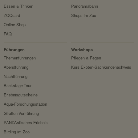
Essen & Trinken
Panoramabahn
ZOOcard
Shops im Zoo
Online-Shop
FAQ
Erlebnis
Tiere
Artenschutz
Zoo
&
Führungen
Workshops
Forschung
Themenführungen
Pflegen & Fegen
Abendführung
Kurs Exoten-Sachkundenachweis
Nachtführung
Backstage-Tour
Erlebnisgutscheine
Aqua-Forschungsstation
Giraffen-VerFührung
PANDAstisches Erlebnis
Birding im Zoo