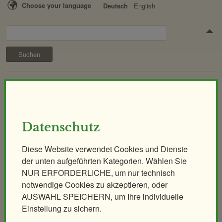
Choose your language
Deutsch
English
Suchen
Besuch & Tickets
Öffnungszeiten
Tickets & Preise
Anreise
Tickets Online
Datenschutz
Fütterungen
Kombitickets
Essen & Trinken
Panoramabahn
Diese Website verwendet Cookies und Dienste
der unten aufgeführten Kategorien. Wählen Sie
ZOOcard
Shops im Zoo
NUR ERFORDERLICHE, um nur technisch
Online-Shop
notwendige Cookies zu akzeptieren, oder
FAQ
AUSWAHL SPEICHERN, um Ihre individuelle
Erlebnis
Tiere
Artenschutz
Einstellung zu sichern.
Zoo
&
Führungen
Workshops