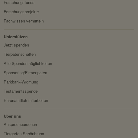
Servicename:
Fundraisingbox
Forschungsfonds
Privacy Policy:
https://www.fundraisingbox.
Forschungsprojekte
com/datenschutz/
Fachwissen vermitteln
Besitzer:
Fundraisingbox
Unterstützen
Servicename:
Stripe
Jetzt spenden
Privacy Policy:
https://stripe.com/at/privacy
Tierpatenschaften
Besitzer:
Stripe
Alle Spendenmöglichkeiten
Sponsoring/Firmenpaten
Parkbank-Widmung
Testamentsspende
Ehrenamtlich mitarbeiten
Über uns
Ansprechpersonen
Tiergarten Schönbrunn