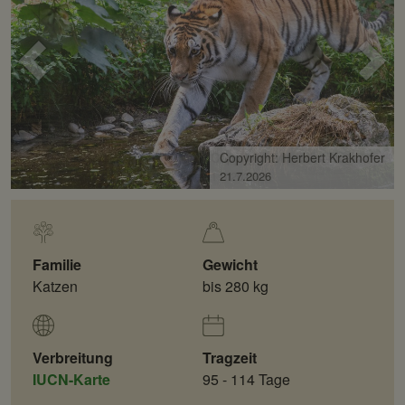
Voriges
Näc
Bild
Bild
Copyright: Herbert Krakhofer
21.7.2026
Familie
Gewicht
Katzen
bis 280 kg
Verbreitung
Tragzeit
IUCN-Karte
95 - 114 Tage