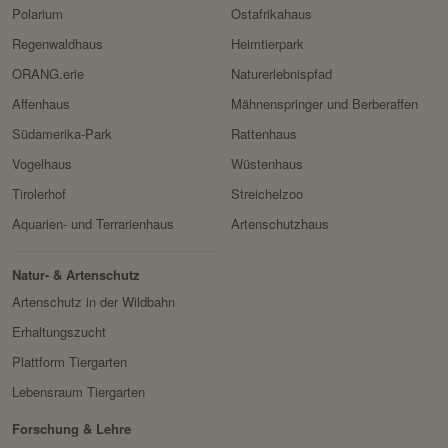
Verwendungszwec
speichert ID der aktuellen
policy.php
Polarium
Ostafrikahaus
k:
Session eingeloggter
Regenwaldhaus
Heimtierpark
Besitzer:
Facebook
Benutzer.
ORANG.erie
Naturerlebnispfad
Domain:
localhost
Affenhaus
Mähnenspringer und Berberaffen
Speicherdauer:
2 Wochen
Südamerika-Park
Rattenhaus
Drittanbieter:
nein
Vogelhaus
Wüstenhaus
Tirolerhof
Streichelzoo
HTTP-Cookie:
messages
Aquarien- und Terrarienhaus
Artenschutzhaus
Verwendungszwec
speichert Sytemnachrichten,
k:
die Benutzer angezeigt
Natur- & Artenschutz
werden sollen.
Artenschutz in der Wildbahn
Domain:
localhost
Erhaltungszucht
Speicherdauer:
Session
Plattform Tiergarten
Lebensraum Tiergarten
Drittanbieter:
nein
Forschung & Lehre