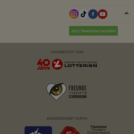
Domain:
localhost
Speicherdauer:
Session
Drittanbieter:
nein
Jetzt Newsletter bestellen
Servicename:
Fundraisingbox
UNTERSTÜTZT VON
Privacy Policy:
https://www.fundraisingbox.
com/datenschutz/
Besitzer:
Fundraisingbox
Servicename:
Stripe
Privacy Policy:
https://stripe.com/at/privacy
Besitzer:
Stripe
AUSGEZEICHNET DURCH