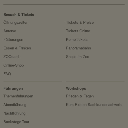
Besuch & Tickets
Öffnungszeiten
Tickets & Preise
Anreise
Tickets Online
Fütterungen
Kombitickets
Essen & Trinken
Panoramabahn
ZOOcard
Shops im Zoo
Online-Shop
FAQ
Erlebnis
Tiere
Artenschutz
Zoo
&
Führungen
Workshops
Forschung
Themenführungen
Pflegen & Fegen
Abendführung
Kurs Exoten-Sachkundenachweis
Nachtführung
Backstage-Tour