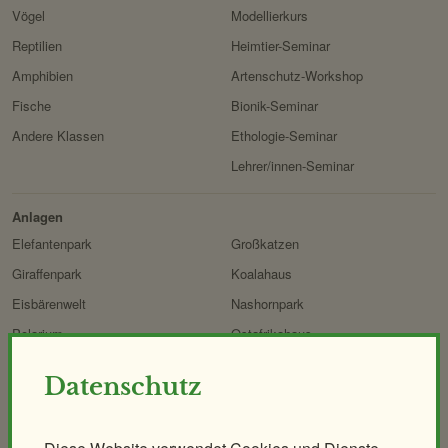
Vögel
Modellierkurs
Reptilien
Heimtier-Seminar
Amphibien
Artenschutz-Workshop
Fische
Bionik-Seminar
Andere Klassen
Ethologie-Seminar
Lehrer/innen-Seminar
Anlagen
Elefantenpark
Großkatzen
Giraffenpark
Koalahaus
Eisbärenwelt
Nashornpark
Polarium
Ostafrikahaus
Regenwaldhaus
Heimtierpark
Datenschutz
ORANG.erie
Naturerlebnispfad
Affenhaus
Mähnenspringer und Berberaffen