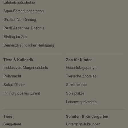
Erlebnisgutscheine
Aqua-Forschungsstation
Giraffen-VerFührung
PANDAstisches Erlebnis
Birding im Zoo
Demenzfreundlicher Rundgang
Tiere & Kulinarik
Zoo für Kinder
Exklusives Morgenerlebnis
Geburtstagspartys
Polarnacht
Tierische Zooreise
Safari Dinner
Streichelzoo
Ihr individuelles Event
Spielplätze
Leiterwagerlverleih
Tiere
Schulen & Kindergärten
Säugetiere
Unterrichtsführungen