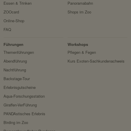
Essen & Trinken
Panoramabahn
Drittanbieter:
nein
ZOOcard
Shops im Zoo
Online-Shop
Servicename:
Fundraisingbox
FAQ
Privacy Policy:
https://www.fundraisingbox.
Erlebnis
Tiere
Artenschutz
com/datenschutz/
Zoo
&
Führungen
Workshops
Besitzer:
Fundraisingbox
Forschung
Themenführungen
Pflegen & Fegen
Servicename:
Stripe
Abendführung
Kurs Exoten-Sachkundenachweis
Privacy Policy:
https://stripe.com/at/privacy
Nachtführung
Besitzer:
Stripe
Backstage-Tour
Erlebnisgutscheine
Aqua-Forschungsstation
Giraffen-VerFührung
PANDAstisches Erlebnis
Birding im Zoo