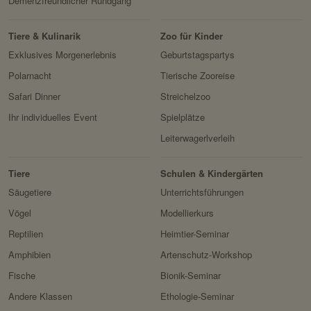
Demenzfreundlicher Rundgang
Tiere & Kulinarik
Zoo für Kinder
Exklusives Morgenerlebnis
Geburtstagspartys
Polarnacht
Tierische Zooreise
Safari Dinner
Streichelzoo
Ihr individuelles Event
Spielplätze
Leiterwagerlverleih
Tiere
Schulen & Kindergärten
Säugetiere
Unterrichtsführungen
Vögel
Modellierkurs
Reptilien
Heimtier-Seminar
Amphibien
Artenschutz-Workshop
Fische
Bionik-Seminar
Andere Klassen
Ethologie-Seminar