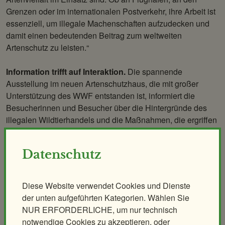
Grenzen oder im internationalen Postverkehr, ihre Arbeit ist
essenziell, um illegale Machenschaften aufzudecken und
damit einen bedeutenden Beitrag zum weltweiten
Artenschutz zu leisten.“
Information trifft auf Interaktion.
Die spannende
Ausstellung im neuen Artenschutzhaus, die mit großer
Unterstützung des WWF entstanden ist, informiert die
Besucherinnen und Besucher über die Hintergründe des
illegalen Wildtierhandels und die Maßnahmen, die ergriffen
werden, um diesem entgegenzuwirken. In einer speziellen
Vitrine sind beschlagnahmte Tierprodukte aus dem Fundus
Datenschutz
des Zolls, des Naturhistorischen Museums Wien und der
eigenen zoopädagogischen Sammlung ausgestellt, wie
Schlangenwein, ein getrocknetes Seepferdchen und Stiefel
Diese Website verwendet Cookies und Dienste
aus Elefantenleder. Das Artenschutzhaus ist aber nicht nur
der unten aufgeführten Kategorien. Wählen Sie
ein Ort der Information, sondern auch der Interaktivität. Eine
NUR ERFORDERLICHE, um nur technisch
Scannerstation gibt den Gästen die Möglichkeit, selbst in
notwendige Cookies zu akzeptieren, oder