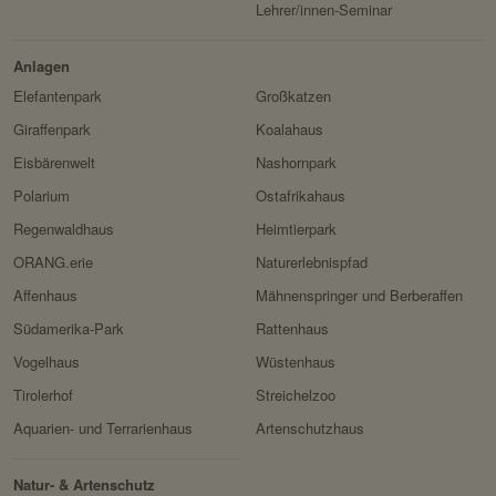
Lehrer/innen-Seminar
Anlagen
Elefantenpark
Großkatzen
Giraffenpark
Koalahaus
Eisbärenwelt
Nashornpark
Polarium
Ostafrikahaus
Regenwaldhaus
Heimtierpark
ORANG.erie
Naturerlebnispfad
Affenhaus
Mähnenspringer und Berberaffen
Südamerika-Park
Rattenhaus
Vogelhaus
Wüstenhaus
Tirolerhof
Streichelzoo
Aquarien- und Terrarienhaus
Artenschutzhaus
Natur- & Artenschutz