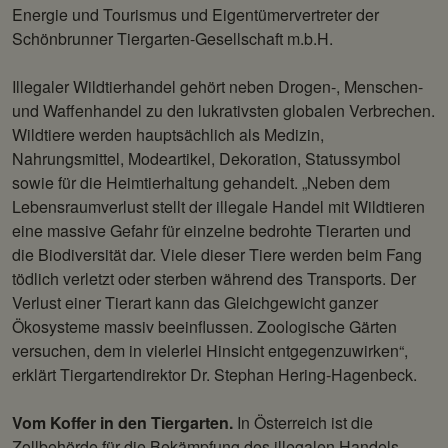
Energie und Tourismus und Eigentümervertreter der
Schönbrunner Tiergarten-Gesellschaft m.b.H.
Illegaler Wildtierhandel gehört neben Drogen-, Menschen-
und Waffenhandel zu den lukrativsten globalen Verbrechen.
Wildtiere werden hauptsächlich als Medizin,
Nahrungsmittel, Modeartikel, Dekoration, Statussymbol
sowie für die Heimtierhaltung gehandelt. „Neben dem
Lebensraumverlust stellt der illegale Handel mit Wildtieren
eine massive Gefahr für einzelne bedrohte Tierarten und
die Biodiversität dar. Viele dieser Tiere werden beim Fang
tödlich verletzt oder sterben während des Transports. Der
Verlust einer Tierart kann das Gleichgewicht ganzer
Ökosysteme massiv beeinflussen. Zoologische Gärten
versuchen, dem in vielerlei Hinsicht entgegenzuwirken“,
erklärt Tiergartendirektor Dr. Stephan Hering-Hagenbeck.
Vom Koffer in den Tiergarten.
In Österreich ist die
Zollbehörde für die Bekämpfung des illegalen Handels