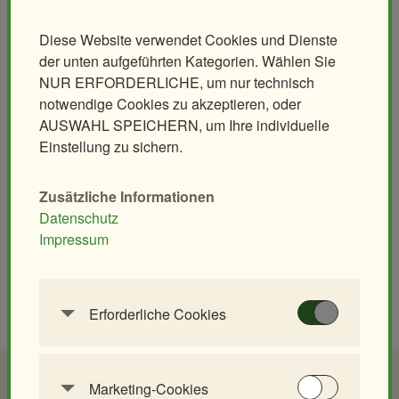
Barbara Morys
Diese Website verwendet Cookies und Dienste
Buchungscenter
der unten aufgeführten Kategorien. Wählen Sie
+43 1 877 92 94-500
NUR ERFORDERLICHE, um nur technisch
reservierung@zoovienna.at
notwendige Cookies zu akzeptieren, oder
AUSWAHL SPEICHERN, um Ihre individuelle
Einstellung zu sichern.
Daniela Kriegl
Buchungscenter
Zusätzliche Informationen
+43 1 877 92 94-500
Datenschutz
reservierung@zoovienna.at
Impressum
Erforderliche Cookies
Diese Cookies werden benötigt, um die
Grundfunktionalität dieser Website zu
Choose your language
Deutsch
English
ermöglichen. Diese Cookies können daher nicht
Marketing-Cookies