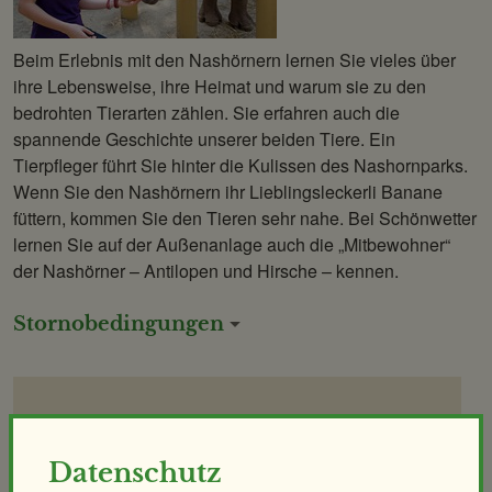
Beim Erlebnis mit den Nashörnern lernen Sie vieles über
ihre Lebensweise, ihre Heimat und warum sie zu den
bedrohten Tierarten zählen. Sie erfahren auch die
spannende Geschichte unserer beiden Tiere. Ein
Tierpfleger führt Sie hinter die Kulissen des Nashornparks.
Wenn Sie den Nashörnern ihr Lieblingsleckerli Banane
füttern, kommen Sie den Tieren sehr nahe. Bei Schönwetter
lernen Sie auf der Außenanlage auch die „Mitbewohner“
der Nashörner – Antilopen und Hirsche – kennen.
Stornobedingungen
Buchung & Info
Datenschutz
von Montag bis Freitag 10:00 bis 14:00 Uhr