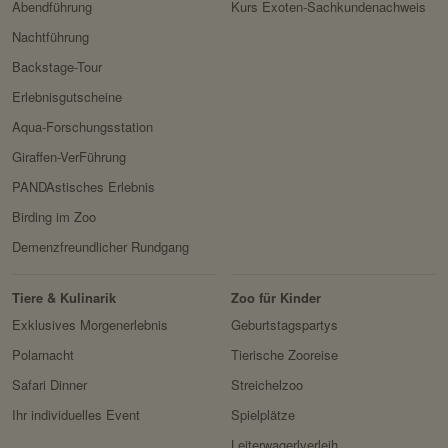
Abendführung
Kurs Exoten-Sachkundenachweis
zu schützen.
Servicename:
Google reCAPTCHA
Nachtführung
Domain:
localhost
Privacy Policy:
https://policies.google.com/
Backstage-Tour
Speicherdauer:
1 Jahr
privacy
Erlebnisgutscheine
Drittanbieter:
nein
Besitzer:
Google Ireland Limited
Aqua-Forschungsstation
Servicename:
Facebook Meta Pixel
Giraffen-VerFührung
HTTP-Cookie:
sessionid
Privacy Policy:
https://www.facebook.com/
PANDAstisches Erlebnis
Verwendungszwec
speichert ID der aktuellen
policy.php
Birding im Zoo
k:
Session eingeloggter
Besitzer:
Facebook
Demenzfreundlicher Rundgang
Benutzer.
Domain:
localhost
Tiere & Kulinarik
Zoo für Kinder
Speicherdauer:
2 Wochen
Exklusives Morgenerlebnis
Geburtstagspartys
Drittanbieter:
nein
Polarnacht
Tierische Zooreise
Safari Dinner
Streichelzoo
HTTP-Cookie:
messages
Ihr individuelles Event
Spielplätze
Verwendungszwec
speichert Sytemnachrichten,
Leiterwagerlverleih