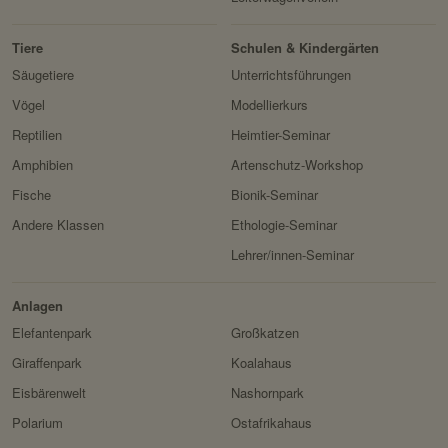
k:
die Benutzer angezeigt
werden sollen.
Tiere
Schulen & Kindergärten
Domain:
localhost
Säugetiere
Unterrichtsführungen
Speicherdauer:
Session
Vögel
Modellierkurs
Reptilien
Heimtier-Seminar
Drittanbieter:
nein
Amphibien
Artenschutz-Workshop
Servicename:
Fundraisingbox
Fische
Bionik-Seminar
Andere Klassen
Ethologie-Seminar
Privacy Policy:
https://www.fundraisingbox.
com/datenschutz/
Lehrer/innen-Seminar
Besitzer:
Fundraisingbox
Anlagen
Servicename:
Stripe
Elefantenpark
Großkatzen
Privacy Policy:
https://stripe.com/at/privacy
Giraffenpark
Koalahaus
Besitzer:
Stripe
Eisbärenwelt
Nashornpark
Polarium
Ostafrikahaus