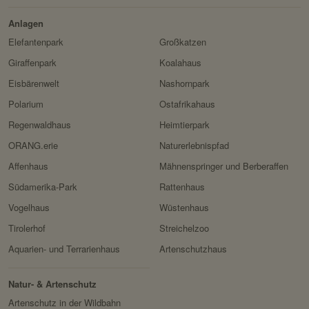
Drittanbieter:
nein
Anlagen
Servicename:
Fundraisingbox
Elefantenpark
Großkatzen
Privacy Policy:
https://www.fundraisingbox.
Giraffenpark
Koalahaus
com/datenschutz/
Eisbärenwelt
Nashornpark
Besitzer:
Fundraisingbox
Polarium
Ostafrikahaus
Servicename:
Stripe
Regenwaldhaus
Heimtierpark
ORANG.erie
Naturerlebnispfad
Privacy Policy:
https://stripe.com/at/privacy
Affenhaus
Mähnenspringer und Berberaffen
Besitzer:
Stripe
Südamerika-Park
Rattenhaus
Vogelhaus
Wüstenhaus
Tirolerhof
Streichelzoo
Aquarien- und Terrarienhaus
Artenschutzhaus
Natur- & Artenschutz
Artenschutz in der Wildbahn