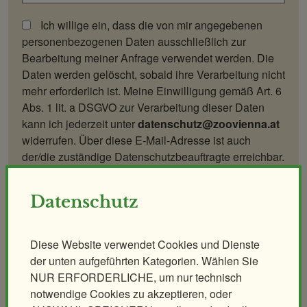
Ich willige ein, dass die von mir angegebenen
personenbezogenen Daten ausschließlich zur
Bearbeitung meiner Anfrage verwendet werden. Die
Daten werden gelöscht, sobald ihre Verarbeitung nicht
mehr erforderlich ist. Meine Einwilligung gemäß Art. 6
Abs. 1 lit. a DSGVO zur Verarbeitung dieser Daten
kann ich jederzeit unter
datenschutz@zoovienna.at
widerrufen. Über diese E-Mail-Adresse ist auch
der/die zuständige Datenschutzbeauftragte erreichbar.
Absenden
Datenschutz
Diese Website verwendet Cookies und Dienste
Aufgrund Ihrer Cookie-Einstellungen zu
der unten aufgeführten Kategorien. Wählen Sie
Marketing-Cookies wird dieser Inhalt eines
NUR ERFORDERLICHE, um nur technisch
Drittanbieters ausgeblendet. Sie können Ihre
notwendige Cookies zu akzeptieren, oder
Einstellungen
hier
ändern.