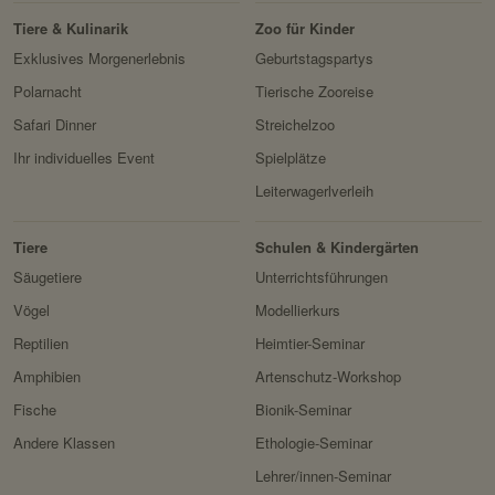
Servicename:
Facebook Meta Pixel
Tiere & Kulinarik
Zoo für Kinder
HTTP-Cookie:
sessionid
Privacy Policy:
https://www.facebook.com/
Exklusives Morgenerlebnis
Geburtstagspartys
Verwendungszwec
speichert ID der aktuellen
policy.php
Polarnacht
Tierische Zooreise
k:
Session eingeloggter
Besitzer:
Facebook
Safari Dinner
Streichelzoo
Benutzer.
Ihr individuelles Event
Spielplätze
Domain:
localhost
Leiterwagerlverleih
Speicherdauer:
2 Wochen
Drittanbieter:
nein
Tiere
Schulen & Kindergärten
Säugetiere
Unterrichtsführungen
HTTP-Cookie:
messages
Vögel
Modellierkurs
Verwendungszwec
speichert Sytemnachrichten,
Reptilien
Heimtier-Seminar
k:
die Benutzer angezeigt
Amphibien
Artenschutz-Workshop
werden sollen.
Fische
Bionik-Seminar
Domain:
localhost
Andere Klassen
Ethologie-Seminar
Speicherdauer:
Session
Lehrer/innen-Seminar