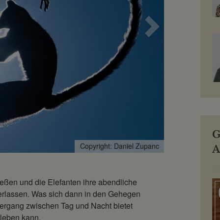
Nächstes
Bild
G
Copyright: Daniel Zupanc
Copyright: Daniel Zupanc
A
eßen und die Elefanten ihre abendliche
verlassen. Was sich dann in den Gehegen
bergang zwischen Tag und Nacht bietet
rleben kann.