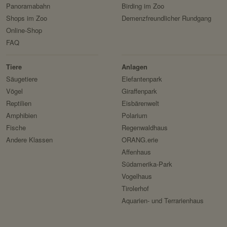
Besitzer:
Panoramabahn
Birding im Zoo
Shops im Zoo
Demenzfreundlicher Rundgang
Servicename:
Domain:
Online-Shop
Privacy Policy:
FAQ
Speicherdauer:
Besitzer:
Drittanbieter:
Tiere
Anlagen
Servicename:
Säugetiere
Elefantenpark
Privacy Policy:
Vögel
Giraffenpark
HTTP-Cookie:
Besitzer:
Reptilien
Eisbärenwelt
Verwendungszweck:
Amphibien
Polarium
Domain:
Fische
Regenwaldhaus
Andere Klassen
ORANG.erie
Speicherdauer:
Affenhaus
Drittanbieter:
Südamerika-Park
Vogelhaus
HTTP-Cookie:
Tirolerhof
Aquarien- und Terrarienhaus
Verwendungszweck:
Domain: