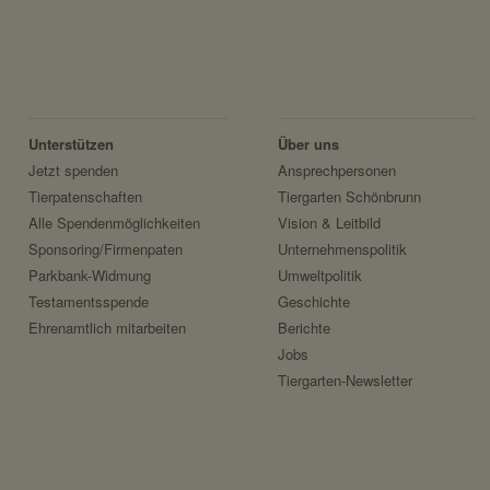
rmularen zu
e GmbH
Unterstützen
Über uns
Jetzt spenden
Ansprechpersonen
Tierpatenschaften
Tiergarten Schönbrunn
Alle Spendenmöglichkeiten
Vision & Leitbild
r Benutzer.
Sponsoring/Firmenpaten
Unternehmenspolitik
Parkbank-Widmung
Umweltpolitik
Testamentsspende
Geschichte
Ehrenamtlich mitarbeiten
Berichte
Jobs
Tiergarten-Newsletter
ezeigt werden sollen.