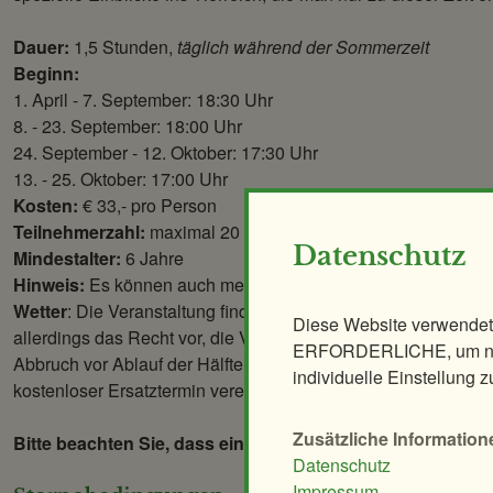
Dauer:
1,5 Stunden,
täglich während der Sommerzeit
Beginn:
1. April - 7. September: 18:30 Uhr
8. - 23. September: 18:00 Uhr
24. September - 12. Oktober: 17:30 Uhr
13. - 25. Oktober: 17:00 Uhr
Kosten:
€ 33,- pro Person
Teilnehmerzahl:
maximal 20 Personen
Datenschutz
Mindestalter:
6 Jahre
Hinweis:
Es können auch mehrere Gruppen zeitgleich geführ
Wetter
: Die Veranstaltung findet grundsätzlich bei jeder Wette
Diese Website verwendet
allerdings das Recht vor, die Veranstaltung wetterbedingt zu 
ERFORDERLICHE, um nur
Abbruch vor Ablauf der Hälfte der Führungsdauer, wird die Te
individuelle Einstellung z
kostenloser Ersatztermin vereinbart werden.
Zusätzliche Information
Bitte beachten Sie, dass eine zeitgerechte Anmeldung für 
Datenschutz
Impressum