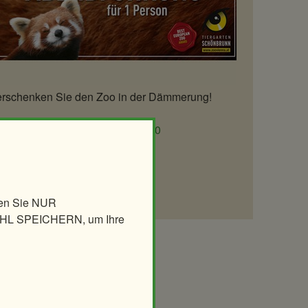
rschenken Sie den Zoo in der Dämmerung!
tschein für eine
€ 33,00
erson
Jetzt bestellen
len Sie NUR
AHL SPEICHERN, um Ihre