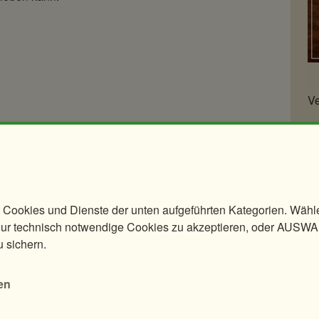
Ve
Gu
P
t werden.
rlage statt. Der Veranstalter behält sich
 Cookies und Dienste der unten aufgeführten Kategorien. Wäh
unterbrechen oder abzubrechen. Erfolgt der
 technisch notwendige Cookies zu akzeptieren, oder AUSW
ilnahmegebühr rückerstattet bzw. kann ein
u sichern.
en
alle Veranstaltungen erforderlich ist