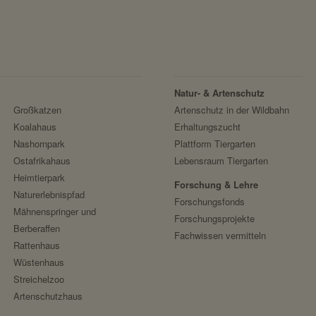
(CSRF)"-Angriffen über das Absenden von Fo
AVS Abrechnungs- und Verwaltungs-System
schützen.
Google reCAPTCHA
localhost
https://policies.google.com/privacy
1 Jahr
Google Ireland Limited
nein
Natur- & Artenschutz
Facebook Meta Pixel
Großkatzen
Artenschutz in der Wildbahn
https://www.facebook.com/policy.php
Koalahaus
Erhaltungszucht
sessionid
Facebook
Nashornpark
Plattform Tiergarten
speichert ID der aktuellen Session eingeloggte
Ostafrikahaus
Lebensraum Tiergarten
localhost
Heimtierpark
Forschung & Lehre
Naturerlebnispfad
2 Wochen
Forschungsfonds
Mähnenspringer und
Forschungsprojekte
nein
Berberaffen
Fachwissen vermitteln
Rattenhaus
messages
Wüstenhaus
Streichelzoo
speichert Sytemnachrichten, die Benutzer ang
Artenschutzhaus
localhost