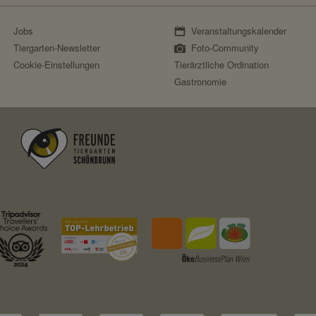
Session
Jobs
Veranstaltungskalender
nein
Tiergarten-Newsletter
Foto-Community
Cookie-Einstellungen
Tierärztliche Ordination
Fundraisingbox
Gastronomie
https://www.fundraisingbox.com/datenschutz/
Fundraisingbox
Stripe
https://stripe.com/at/privacy
Stripe