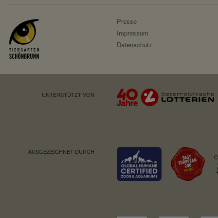
Speicherdauer:
Presse
Drittanbieter:
Impressum
Datenschutz
Servicename:
Privacy Policy:
Besitzer:
UNTERSTÜTZT VON
Servicename:
Privacy Policy:
Besitzer:
AUSGEZEICHNET DURCH