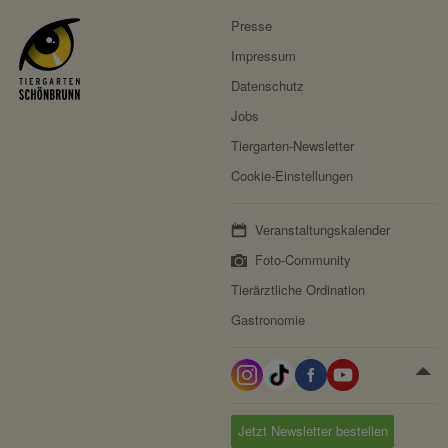
Privacy Policy:
https://stripe.com/at/privacy
Presse
Besitzer:
Stripe
Impressum
Datenschutz
Jobs
Tiergarten-Newsletter
Cookie-Einstellungen
Veranstaltungskalender
Foto-Community
Tierärztliche Ordination
Gastronomie
Jetzt Newsletter bestellen