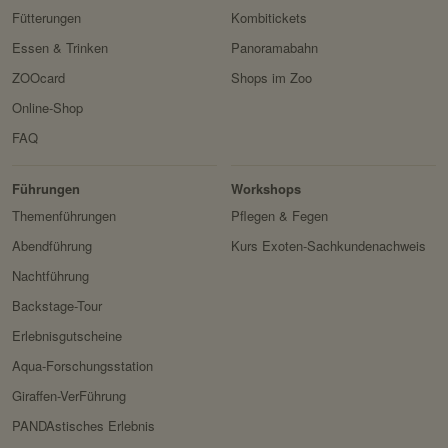
Fütterungen
Kombitickets
Essen & Trinken
Panoramabahn
ZOOcard
Shops im Zoo
Online-Shop
FAQ
Erlebnis
Tiere
Artenschutz
Zoo
&
Führungen
Workshops
Forschung
Themenführungen
Pflegen & Fegen
Abendführung
Kurs Exoten-Sachkundenachweis
Nachtführung
Backstage-Tour
Erlebnisgutscheine
Aqua-Forschungsstation
Giraffen-VerFührung
PANDAstisches Erlebnis