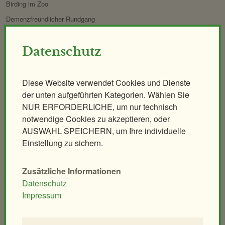
Birding im Zoo
Demenzfreundlicher Rundgang
Tiere & Kulinarik
Zoo für Kinder
Datenschutz
Exklusives Morgenerlebnis
Geburtstagspartys
Polarnacht
Tierische Zooreise
Diese Website verwendet Cookies und Dienste
Safari Dinner
Streichelzoo
der unten aufgeführten Kategorien. Wählen Sie
Ihr individuelles Event
Spielplätze
NUR ERFORDERLICHE, um nur technisch
notwendige Cookies zu akzeptieren, oder
Leiterwagerlverleih
AUSWAHL SPEICHERN, um Ihre individuelle
Einstellung zu sichern.
Tiere
Schulen & Kindergärten
Säugetiere
Unterrichtsführungen
Zusätzliche Informationen
Vögel
Modellierkurs
Datenschutz
Reptilien
Heimtier-Seminar
Impressum
Amphibien
Artenschutz-Workshop
Fische
Bionik-Seminar