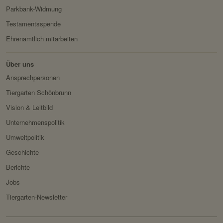
Parkbank-Widmung
Drittanbieter:
nein
Testamentsspende
Ehrenamtlich mitarbeiten
HTTP-Cookie:
messages
Verwendungszwec
speichert Sytemnachrichten,
Über uns
k:
die Benutzer angezeigt
Ansprechpersonen
werden sollen.
Tiergarten Schönbrunn
Domain:
localhost
Vision & Leitbild
Speicherdauer:
Session
Unternehmenspolitik
Drittanbieter:
nein
Umweltpolitik
Geschichte
Servicename:
Fundraisingbox
Berichte
Privacy Policy:
https://www.fundraisingbox.
Jobs
com/datenschutz/
Tiergarten-Newsletter
Besitzer:
Fundraisingbox
Servicename:
Stripe