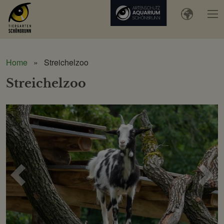
Home
Streichelzoo
Streichelzoo
Voriges
Näc
Bild
Bild