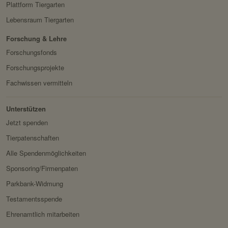
Plattform Tiergarten
HTTP-Cookie:
sessionid
Privacy Policy:
https://www.facebook.com/
Lebensraum Tiergarten
Verwendungszwec
speichert ID der aktuellen
policy.php
k:
Session eingeloggter
Forschung & Lehre
Besitzer:
Facebook
Benutzer.
Forschungsfonds
Domain:
localhost
Forschungsprojekte
Speicherdauer:
2 Wochen
Fachwissen vermitteln
Drittanbieter:
nein
Unterstützen
Jetzt spenden
HTTP-Cookie:
messages
Tierpatenschaften
Verwendungszwec
speichert Sytemnachrichten,
Alle Spendenmöglichkeiten
k:
die Benutzer angezeigt
werden sollen.
Sponsoring/Firmenpaten
Parkbank-Widmung
Domain:
localhost
Testamentsspende
Speicherdauer:
Session
Ehrenamtlich mitarbeiten
Drittanbieter:
nein