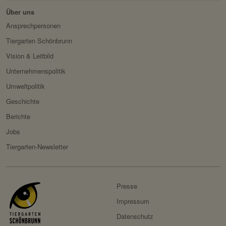
Über uns
Servicename:
Fundraisingbox
Ansprechpersonen
Privacy Policy:
https://www.fundraisingbox.
Tiergarten Schönbrunn
com/datenschutz/
Vision & Leitbild
Besitzer:
Fundraisingbox
Unternehmenspolitik
Servicename:
Stripe
Umweltpolitik
Privacy Policy:
https://stripe.com/at/privacy
Geschichte
Besitzer:
Stripe
Berichte
Jobs
Tiergarten-Newsletter
Presse
Impressum
Datenschutz