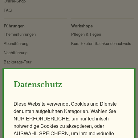
Online-Shop
FAQ
Erlebnis
Tiere
Artenschutz
Zoo
&
Führungen
Workshops
Forschung
Themenführungen
Pflegen & Fegen
Abendführung
Kurs Exoten-Sachkundenachweis
Nachtführung
Backstage-Tour
Erlebnisgutscheine
Aqua-Forschungsstation
Datenschutz
Giraffen-VerFührung
PANDAstisches Erlebnis
Diese Website verwendet Cookies und Dienste
Birding im Zoo
der unten aufgeführten Kategorien. Wählen Sie
Demenzfreundlicher Rundgang
NUR ERFORDERLICHE, um nur technisch
notwendige Cookies zu akzeptieren, oder
AUSWAHL SPEICHERN, um Ihre individuelle
Tiere & Kulinarik
Zoo für Kinder