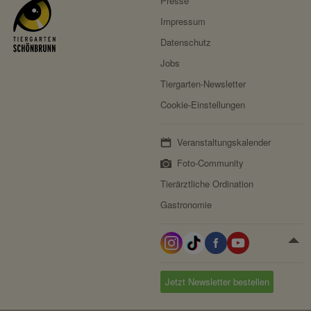
Presse
Privacy Policy:
https://stripe.com/at/privacy
Impressum
Besitzer:
Stripe
Datenschutz
Jobs
Tiergarten-Newsletter
Cookie-Einstellungen
Veranstaltungskalender
Foto-Community
Tierärztliche Ordination
Gastronomie
Jetzt Newsletter bestellen