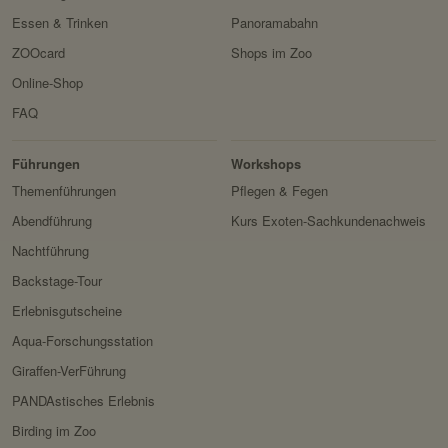
Essen & Trinken
Panoramabahn
ZOOcard
Shops im Zoo
Online-Shop
FAQ
Erlebnis
Tiere
Artenschutz
Zoo
&
Führungen
Workshops
Forschung
Themenführungen
Pflegen & Fegen
Abendführung
Kurs Exoten-Sachkundenachweis
Nachtführung
Backstage-Tour
Erlebnisgutscheine
Aqua-Forschungsstation
Giraffen-VerFührung
PANDAstisches Erlebnis
Birding im Zoo