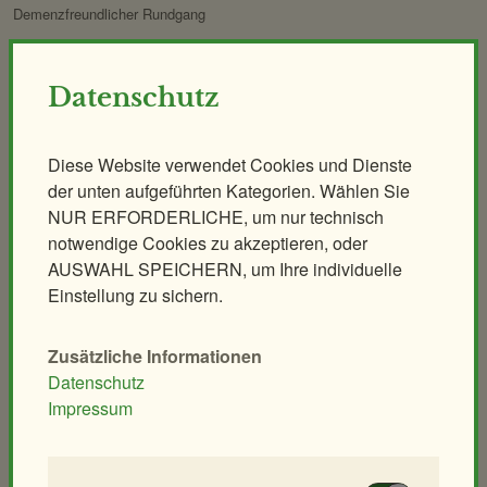
Demenzfreundlicher Rundgang
Tiere & Kulinarik
Zoo für Kinder
Datenschutz
Exklusives Morgenerlebnis
Geburtstagspartys
Polarnacht
Tierische Zooreise
Diese Website verwendet Cookies und Dienste
Safari Dinner
Streichelzoo
der unten aufgeführten Kategorien. Wählen Sie
Ihr individuelles Event
Spielplätze
NUR ERFORDERLICHE, um nur technisch
Leiterwagerlverleih
notwendige Cookies zu akzeptieren, oder
AUSWAHL SPEICHERN, um Ihre individuelle
Tiere
Schulen & Kindergärten
Einstellung zu sichern.
Säugetiere
Unterrichtsführungen
Vögel
Modellierkurs
Zusätzliche Informationen
Reptilien
Heimtier-Seminar
Datenschutz
Impressum
Amphibien
Artenschutz-Workshop
Fische
Bionik-Seminar
Andere Klassen
Ethologie-Seminar