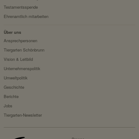
Drittanbieter:
nein
Testamentsspende
Ehrenamtlich mitarbeiten
HTTP-Cookie:
messages
Verwendungszwec
speichert Sytemnachrichten,
Über uns
k:
die Benutzer angezeigt
Ansprechpersonen
werden sollen.
Tiergarten Schönbrunn
Domain:
localhost
Vision & Leitbild
Speicherdauer:
Session
Unternehmenspolitik
Drittanbieter:
nein
Umweltpolitik
Geschichte
Servicename:
Fundraisingbox
Berichte
Privacy Policy:
https://www.fundraisingbox.
Jobs
com/datenschutz/
Tiergarten-Newsletter
Besitzer:
Fundraisingbox
Servicename:
Stripe