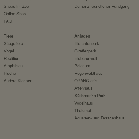
Shops im Zoo
Demenzfreundlicher Rundgang
Servicename:
Online-Shop
Domain:
Privacy Policy:
FAQ
Speicherdauer:
Besitzer:
Drittanbieter:
Tiere
Anlagen
Servicename:
Säugetiere
Elefantenpark
Privacy Policy:
Vögel
Giraffenpark
HTTP-Cookie:
Reptilien
Eisbärenwelt
Besitzer:
Verwendungszweck:
Amphibien
Polarium
Fische
Regenwaldhaus
Domain:
Andere Klassen
ORANG.erie
Speicherdauer:
Affenhaus
Drittanbieter:
Südamerika-Park
Vogelhaus
Tirolerhof
HTTP-Cookie:
Aquarien- und Terrarienhaus
Verwendungszweck:
Domain: