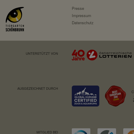
Speicherdauer:
Presse
Drittanbieter:
Impressum
Datenschutz
Servicename:
Privacy Policy:
Besitzer:
UNTERSTÜTZT VON
Servicename:
Privacy Policy:
Besitzer:
AUSGEZEICHNET DURCH
MITGLIED BEI