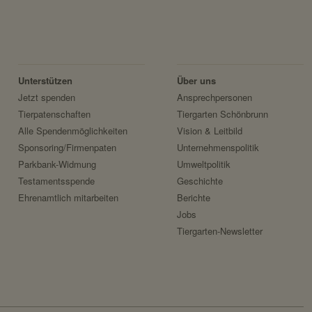
Unterstützen
Über uns
Jetzt spenden
Ansprechpersonen
Tierpatenschaften
Tiergarten Schönbrunn
Alle Spendenmöglichkeiten
Vision & Leitbild
r Benutzer.
Sponsoring/Firmenpaten
Unternehmenspolitik
Parkbank-Widmung
Umweltpolitik
Testamentsspende
Geschichte
Ehrenamtlich mitarbeiten
Berichte
Jobs
Tiergarten-Newsletter
ezeigt werden sollen.