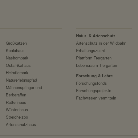
schützen.
Google reCAPTCHA
localhost
https://policies.google.com/privacy
1 Jahr
Google Ireland Limited
nein
Natur- & Artenschutz
Facebook Meta Pixel
Großkatzen
Artenschutz in der Wildbahn
https://www.facebook.com/policy.php
Koalahaus
Erhaltungszucht
sessionid
Nashornpark
Plattform Tiergarten
Facebook
speichert ID der aktuellen Session eingeloggte
Ostafrikahaus
Lebensraum Tiergarten
Heimtierpark
localhost
Forschung & Lehre
Naturerlebnispfad
Forschungsfonds
2 Wochen
Mähnenspringer und
Forschungsprojekte
nein
Berberaffen
Fachwissen vermitteln
Rattenhaus
Wüstenhaus
messages
Streichelzoo
speichert Sytemnachrichten, die Benutzer ang
Artenschutzhaus
localhost