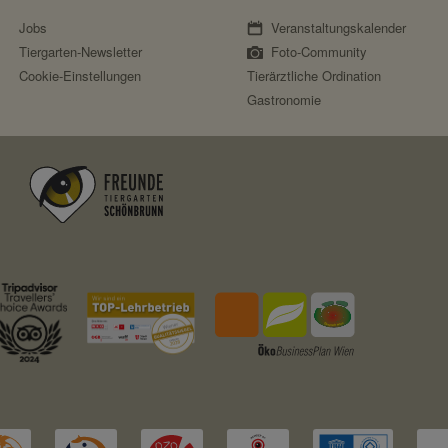
Session
Jobs
Veranstaltungskalender
nein
Tiergarten-Newsletter
Foto-Community
Cookie-Einstellungen
Tierärztliche Ordination
Gastronomie
Fundraisingbox
https://www.fundraisingbox.com/datenschutz/
Fundraisingbox
Stripe
https://stripe.com/at/privacy
Stripe