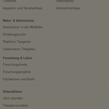
Tirolerhof
Streichelzoo
Speicherdauer:
2 Wochen
Aquarien- und Terrarienhaus
Artenschutzhaus
Drittanbieter:
nein
Natur- & Artenschutz
HTTP-Cookie:
messages
Artenschutz in der Wildbahn
Verwendungszwec
speichert Sytemnachrichten,
Erhaltungszucht
k:
die Benutzer angezeigt
Plattform Tiergarten
werden sollen.
Lebensraum Tiergarten
Domain:
localhost
Forschung & Lehre
Speicherdauer:
Session
Forschungsfonds
Drittanbieter:
nein
Forschungsprojekte
Fachwissen vermitteln
Servicename:
Fundraisingbox
Privacy Policy:
https://www.fundraisingbox.
Unterstützen
com/datenschutz/
Jetzt spenden
Besitzer:
Fundraisingbox
Tierpatenschaften