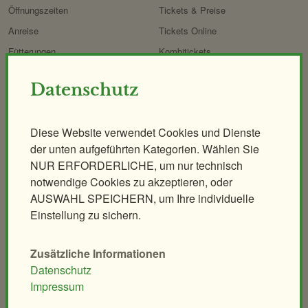
Öffnungszeiten
Tickets & Preise
Anreise
Tickets Online
Fütterungen
Kombitickets
Essen & Trinken
Panoramabahn
Datenschutz
ZOOcard
Shops im Zoo
Online-Shop
Diese Website verwendet Cookies und Dienste
FAQ
der unten aufgeführten Kategorien. Wählen Sie
Erlebnis
Tiere
Artenschutz
NUR ERFORDERLICHE, um nur technisch
Zoo
&
Führungen
Workshops
notwendige Cookies zu akzeptieren, oder
Forschung
Themenführungen
Pflegen & Fegen
AUSWAHL SPEICHERN, um Ihre individuelle
Abendführung
Kurs Exoten-Sachkundenachweis
Einstellung zu sichern.
Nachtführung
Backstage-Tour
Zusätzliche Informationen
Datenschutz
Erlebnisgutscheine
Impressum
Aqua-Forschungsstation