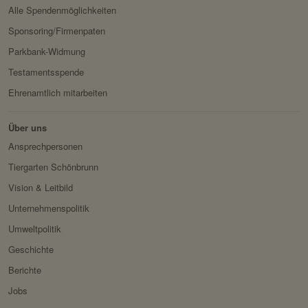
Alle Spendenmöglichkeiten
Servicename:
Stripe
Sponsoring/Firmenpaten
Privacy Policy:
https://stripe.com/at/privacy
Parkbank-Widmung
Besitzer:
Stripe
Testamentsspende
Ehrenamtlich mitarbeiten
Über uns
Ansprechpersonen
Tiergarten Schönbrunn
Vision & Leitbild
Unternehmenspolitik
Umweltpolitik
Geschichte
Berichte
Jobs