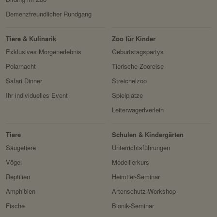
Demenzfreundlicher Rundgang
Tiere & Kulinarik
Zoo für Kinder
Exklusives Morgenerlebnis
Geburtstagspartys
Polarnacht
Tierische Zooreise
Safari Dinner
Streichelzoo
Ihr individuelles Event
Spielplätze
Leiterwagerlverleih
Tiere
Schulen & Kindergärten
Säugetiere
Unterrichtsführungen
Vögel
Modellierkurs
Reptilien
Heimtier-Seminar
Amphibien
Artenschutz-Workshop
Fische
Bionik-Seminar