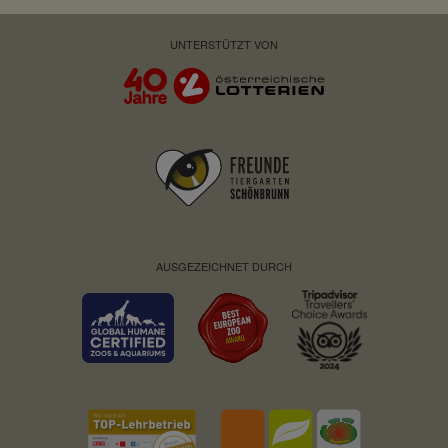
Privacy Policy:
https://stripe.com/at/privacy
UNTERSTÜTZT VON
Besitzer:
Stripe
AUSGEZEICHNET DURCH