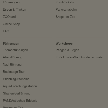
Fütterungen
Kombitickets
Essen & Trinken
Panoramabahn
ZOOcard
Shops im Zoo
Online-Shop
FAQ
Erlebnis
Tiere
Artenschutz
Zoo
&
Führungen
Workshops
Forschung
Themenführungen
Pflegen & Fegen
Abendführung
Kurs Exoten-Sachkundenachweis
Nachtführung
Backstage-Tour
Erlebnisgutscheine
Aqua-Forschungsstation
Giraffen-VerFührung
PANDAstisches Erlebnis
Birding im Zoo