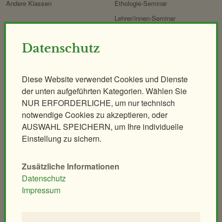
Andere Klassen
Ethologie-Seminar
Lehrer/innen-Seminar
Anlagen
Datenschutz
Elefantenpark
Großkatzen
Giraffenpark
Koalahaus
Diese Website verwendet Cookies und Dienste
Eisbärenwelt
Nashornpark
der unten aufgeführten Kategorien. Wählen Sie
Polarium
Ostafrikahaus
NUR ERFORDERLICHE, um nur technisch
notwendige Cookies zu akzeptieren, oder
Regenwaldhaus
Heimtierpark
AUSWAHL SPEICHERN, um Ihre individuelle
ORANG.erie
Naturerlebnispfad
Einstellung zu sichern.
Affenhaus
Mähnenspringer und Berberaffen
Südamerika-Park
Rattenhaus
Zusätzliche Informationen
Vogelhaus
Wüstenhaus
Datenschutz
Impressum
Tirolerhof
Streichelzoo
Aquarien- und Terrarienhaus
Artenschutzhaus