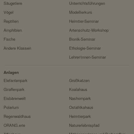
Säugetiere
Unterrichtsführungen
Besitzer:
Fundraisingbox
Vögel
Modellierkurs
Servicename:
Stripe
Reptilien
Heimtier-Seminar
Privacy Policy:
https://stripe.com/at/privacy
Amphibien
Artenschutz-Workshop
Besitzer:
Stripe
Fische
Bionik-Seminar
Andere Klassen
Ethologie-Seminar
Lehrer/innen-Seminar
Anlagen
Elefantenpark
Großkatzen
Giraffenpark
Koalahaus
Eisbärenwelt
Nashornpark
Polarium
Ostafrikahaus
Regenwaldhaus
Heimtierpark
ORANG.erie
Naturerlebnispfad