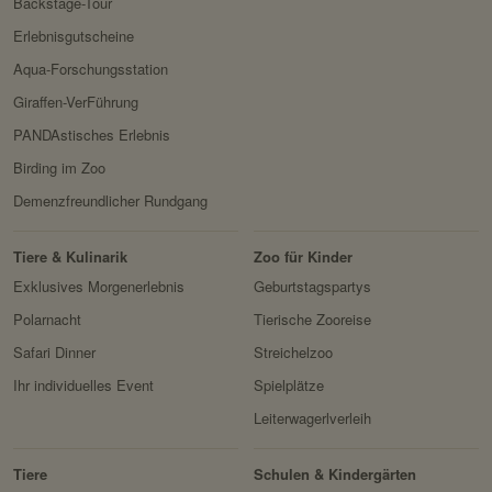
Backstage-Tour
Domain:
localhost
Erlebnisgutscheine
Speicherdauer:
2 Wochen
Aqua-Forschungsstation
Giraffen-VerFührung
Drittanbieter:
nein
PANDAstisches Erlebnis
HTTP-Cookie:
messages
Birding im Zoo
Verwendungszwec
speichert Sytemnachrichten,
Demenzfreundlicher Rundgang
k:
die Benutzer angezeigt
werden sollen.
Tiere & Kulinarik
Zoo für Kinder
Exklusives Morgenerlebnis
Geburtstagspartys
Domain:
localhost
Polarnacht
Tierische Zooreise
Speicherdauer:
Session
Safari Dinner
Streichelzoo
Drittanbieter:
nein
Ihr individuelles Event
Spielplätze
Leiterwagerlverleih
Servicename:
Fundraisingbox
Privacy Policy:
https://www.fundraisingbox.
Tiere
Schulen & Kindergärten
com/datenschutz/