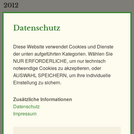
2012
Datenschutz
Diese Website verwendet Cookies und Dienste
der unten aufgeführten Kategorien. Wählen Sie
NUR ERFORDERLICHE, um nur technisch
Das Affenhaus wird nach seiner Revitalisierung
notwendige Cookies zu akzeptieren, oder
wiedereröffnet. Der entkernte Innenraum wirkt nun hell und
AUSWAHL SPEICHERN, um Ihre individuelle
lebendig. Nur noch sechs Kleinaffenarten eilen sich die neu
Einstellung zu sichern.
strukturierten Innengehege. Die Gitter wurden durch Glas
ersetzt. In der erstmals für Besucher begehbaren Galerie ist
Zusätzliche Informationen
eine Dauerausstellung zum Thema „Mensch und Affe“ zu
Datenschutz
sehen.
Impressum
Anlagen