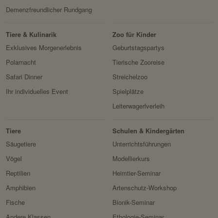
Drittanbieter:
nein
Demenzfreundlicher Rundgang
HTTP-Cookie:
messages
Tiere & Kulinarik
Zoo für Kinder
Exklusives Morgenerlebnis
Geburtstagspartys
Verwendungszwec
speichert Sytemnachrichten,
k:
die Benutzer angezeigt
Polarnacht
Tierische Zooreise
werden sollen.
Safari Dinner
Streichelzoo
Domain:
localhost
Ihr individuelles Event
Spielplätze
Speicherdauer:
Session
Leiterwagerlverleih
Drittanbieter:
nein
Tiere
Schulen & Kindergärten
Säugetiere
Unterrichtsführungen
Servicename:
Fundraisingbox
Vögel
Modellierkurs
Privacy Policy:
https://www.fundraisingbox.
Reptilien
Heimtier-Seminar
com/datenschutz/
Amphibien
Artenschutz-Workshop
Besitzer:
Fundraisingbox
Fische
Bionik-Seminar
Servicename:
Stripe
Andere Klassen
Ethologie-Seminar