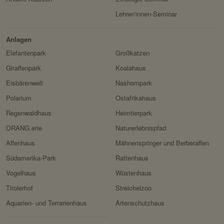
Privacy Policy:
https://stripe.com/at/privacy
Lehrer/innen-Seminar
Besitzer:
Stripe
Anlagen
Elefantenpark
Großkatzen
Giraffenpark
Koalahaus
Eisbärenwelt
Nashornpark
Polarium
Ostafrikahaus
Regenwaldhaus
Heimtierpark
ORANG.erie
Naturerlebnispfad
Affenhaus
Mähnenspringer und Berberaffen
Südamerika-Park
Rattenhaus
Vogelhaus
Wüstenhaus
Tirolerhof
Streichelzoo
Aquarien- und Terrarienhaus
Artenschutzhaus