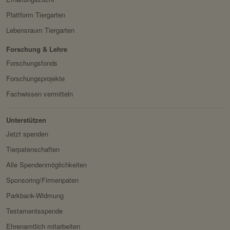
Servicename:
Facebook Meta Pixel
Plattform Tiergarten
HTTP-Cookie:
sessionid
Privacy Policy:
https://www.facebook.com/
Lebensraum Tiergarten
Verwendungszwec
speichert ID der aktuellen
policy.php
k:
Session eingeloggter
Forschung & Lehre
Besitzer:
Facebook
Benutzer.
Forschungsfonds
Domain:
localhost
Forschungsprojekte
Speicherdauer:
2 Wochen
Fachwissen vermitteln
Drittanbieter:
nein
Unterstützen
Jetzt spenden
HTTP-Cookie:
messages
Tierpatenschaften
Verwendungszwec
speichert Sytemnachrichten,
Alle Spendenmöglichkeiten
k:
die Benutzer angezeigt
Sponsoring/Firmenpaten
werden sollen.
Parkbank-Widmung
Domain:
localhost
Testamentsspende
Speicherdauer:
Session
Ehrenamtlich mitarbeiten