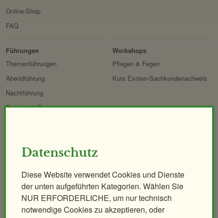
Online-Shop
FAQ
Erlebnis
Tiere
Artenschutz
Zoo
&
Führungen
Workshops
Forschung
Themenführungen
Pflegen & Fegen
Abendführung
Kurs Exoten-Sachkundenachweis
Nachtführung
Backstage-Tour
Erlebnisgutscheine
Aqua-Forschungsstation
Datenschutz
Giraffen-VerFührung
PANDAstisches Erlebnis
Diese Website verwendet Cookies und Dienste
Birding im Zoo
der unten aufgeführten Kategorien. Wählen Sie
Demenzfreundlicher Rundgang
NUR ERFORDERLICHE, um nur technisch
notwendige Cookies zu akzeptieren, oder