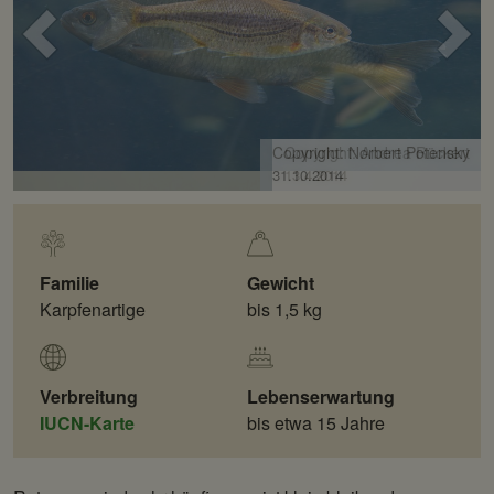
Voriges
Näc
Bild
Bild
Copyright: Andrea Rückert
13.4.2014
Familie
Gewicht
Karpfenartige
bis 1,5 kg
Verbreitung
Lebenserwartung
IUCN-Karte
bis etwa 15 Jahre