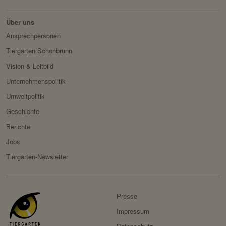
Drittanbieter:
nein
Über uns
Servicename:
Fundraisingbox
Ansprechpersonen
Privacy Policy:
https://www.fundraisingbox.
Tiergarten Schönbrunn
com/datenschutz/
Vision & Leitbild
Besitzer:
Fundraisingbox
Unternehmenspolitik
Servicename:
Stripe
Umweltpolitik
Privacy Policy:
https://stripe.com/at/privacy
Geschichte
Besitzer:
Stripe
Berichte
Jobs
Tiergarten-Newsletter
Presse
Impressum