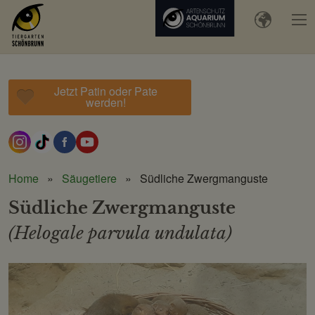
Jetzt Patin oder Pate
werden!
Home
Säugetiere
Südliche Zwergmanguste
Südliche Zwergmanguste
(Helogale parvula undulata)