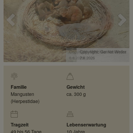
Voriges
Näc
Bild
Bild
Copyright: Mitschka Alexandra
6.8.2026
Familie
Gewicht
Mangusten
ca. 300 g
(Herpestidae)
Tragzeit
Lebenserwartung
49 bis 56 Tage
10 Jahre