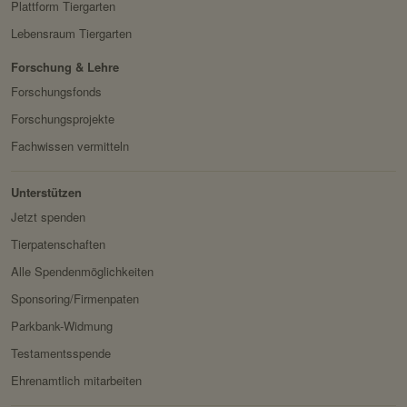
Plattform Tiergarten
Lebensraum Tiergarten
HTTP-Cookie:
messages
Verwendungszwec
speichert Sytemnachrichten,
Forschung & Lehre
k:
die Benutzer angezeigt
Forschungsfonds
werden sollen.
Forschungsprojekte
Domain:
localhost
Fachwissen vermitteln
Speicherdauer:
Session
Unterstützen
Drittanbieter:
nein
Jetzt spenden
Tierpatenschaften
Servicename:
Fundraisingbox
Alle Spendenmöglichkeiten
Privacy Policy:
https://www.fundraisingbox.
Sponsoring/Firmenpaten
com/datenschutz/
Parkbank-Widmung
Besitzer:
Fundraisingbox
Testamentsspende
Servicename:
Stripe
Ehrenamtlich mitarbeiten
Privacy Policy:
https://stripe.com/at/privacy