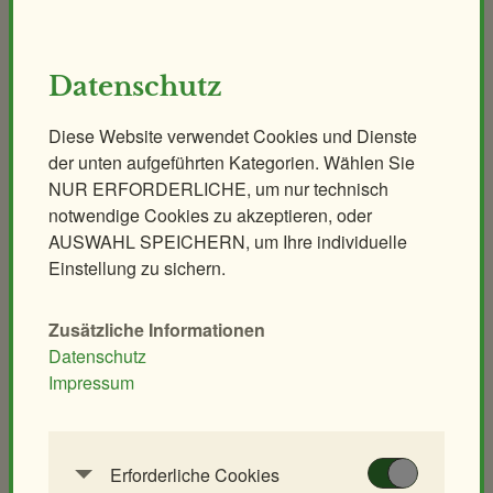
Online-Shop
FAQ
Erlebnis
Tiere
Artenschutz
Datenschutz
Zoo
&
Führungen
Workshops
Forschung
Themenführungen
Pflegen & Fegen
Diese Website verwendet Cookies und Dienste
Abendführung
Kurs Exoten-Sachkundenachweis
der unten aufgeführten Kategorien. Wählen Sie
Nachtführung
NUR ERFORDERLICHE, um nur technisch
notwendige Cookies zu akzeptieren, oder
Backstage-Tour
AUSWAHL SPEICHERN, um Ihre individuelle
Erlebnisgutscheine
Einstellung zu sichern.
Aqua-Forschungsstation
Giraffen-VerFührung
Zusätzliche Informationen
PANDAstisches Erlebnis
Datenschutz
Impressum
Birding im Zoo
Demenzfreundlicher Rundgang
Erforderliche Cookies
Tiere & Kulinarik
Zoo für Kinder