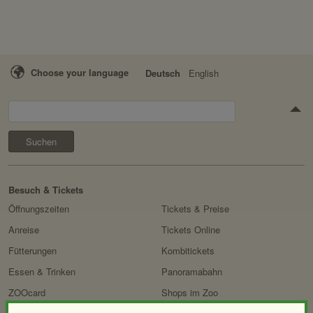
Choose your language
Deutsch
English
Suchen
Besuch & Tickets
Öffnungszeiten
Tickets & Preise
Anreise
Tickets Online
Fütterungen
Kombitickets
Essen & Trinken
Panoramabahn
ZOOcard
Shops im Zoo