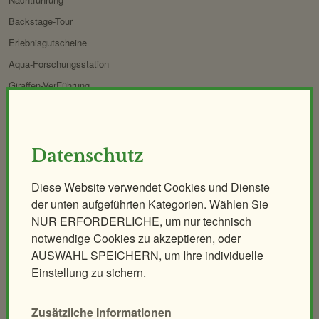
Backstage-Tour
Erlebnisgutscheine
Aqua-Forschungsstation
Giraffen-VerFührung
PANDAstisches Erlebnis
Birding im Zoo
Demenzfreundlicher Rundgang
Datenschutz
Tiere & Kulinarik
Zoo für Kinder
Diese Website verwendet Cookies und Dienste
der unten aufgeführten Kategorien. Wählen Sie
Exklusives Morgenerlebnis
Geburtstagspartys
NUR ERFORDERLICHE, um nur technisch
Polarnacht
Tierische Zooreise
notwendige Cookies zu akzeptieren, oder
Safari Dinner
Streichelzoo
AUSWAHL SPEICHERN, um Ihre individuelle
Ihr individuelles Event
Spielplätze
Einstellung zu sichern.
Leiterwagerlverleih
Zusätzliche Informationen