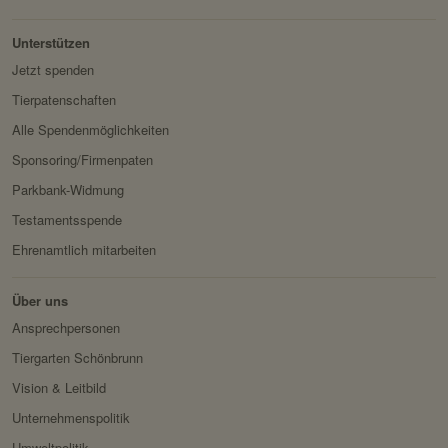
Besitzer:
Facebook
Benutzer.
Unterstützen
Domain:
localhost
Jetzt spenden
Speicherdauer:
2 Wochen
Tierpatenschaften
Drittanbieter:
nein
Alle Spendenmöglichkeiten
Sponsoring/Firmenpaten
HTTP-Cookie:
messages
Parkbank-Widmung
Verwendungszwec
speichert Sytemnachrichten,
Testamentsspende
k:
die Benutzer angezeigt
Ehrenamtlich mitarbeiten
werden sollen.
Domain:
localhost
Über uns
Speicherdauer:
Session
Ansprechpersonen
Drittanbieter:
nein
Tiergarten Schönbrunn
Vision & Leitbild
Servicename:
Fundraisingbox
Unternehmenspolitik
Privacy Policy:
https://www.fundraisingbox.
Umweltpolitik