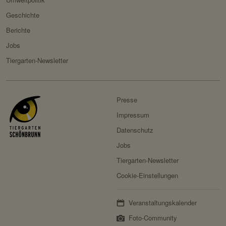
com/datenschutz/
Geschichte
Besitzer:
Fundraisingbox
Berichte
Servicename:
Stripe
Jobs
Privacy Policy:
https://stripe.com/at/privacy
Tiergarten-Newsletter
Besitzer:
Stripe
Presse
Impressum
Datenschutz
Jobs
Tiergarten-Newsletter
Cookie-Einstellungen
Veranstaltungskalender
Foto-Community