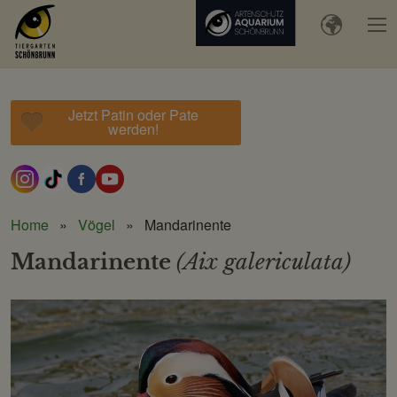
Jetzt Patin oder Pate
werden!
Home
Vögel
Mandarinente
Mandarinente
(Aix galericulata)