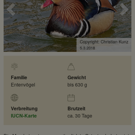
Voriges
Näc
Bild
Bild
Copyright: Christian Kunz
5.3.2018
Familie
Gewicht
Entenvögel
bis 630 g
Verbreitung
Brutzeit
IUCN-Karte
ca. 30 Tage