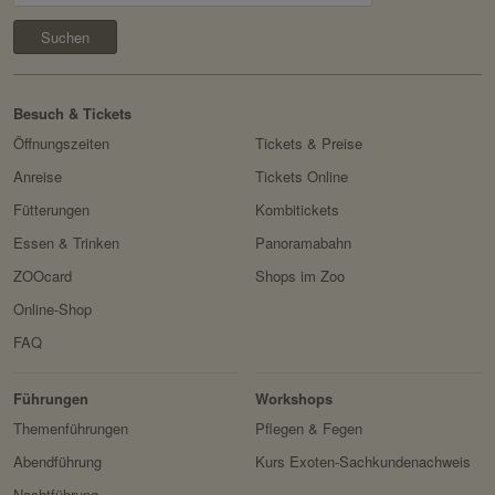
Besuch & Tickets
Öffnungszeiten
Tickets & Preise
Anreise
Tickets Online
Fütterungen
Kombitickets
Essen & Trinken
Panoramabahn
ZOOcard
Shops im Zoo
Online-Shop
FAQ
Erlebnis
Tiere
Artenschutz
Zoo
&
Führungen
Workshops
Forschung
Themenführungen
Pflegen & Fegen
Abendführung
Kurs Exoten-Sachkundenachweis
Nachtführung