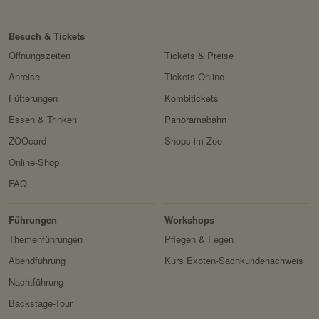
Besuch & Tickets
Öffnungszeiten
Tickets & Preise
Anreise
Tickets Online
Fütterungen
Kombitickets
Essen & Trinken
Panoramabahn
ZOOcard
Shops im Zoo
Online-Shop
FAQ
Erlebnis
Tiere
Artenschutz
Zoo
&
Führungen
Workshops
Forschung
Themenführungen
Pflegen & Fegen
Abendführung
Kurs Exoten-Sachkundenachweis
Nachtführung
Backstage-Tour