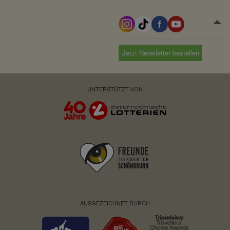
Domain:
localhost
Speicherdauer:
Session
Drittanbieter:
nein
Jetzt Newsletter bestellen
Servicename:
Fundraisingbox
UNTERSTÜTZT VON
Privacy Policy:
https://www.fundraisingbox.
com/datenschutz/
Besitzer:
Fundraisingbox
Servicename:
Stripe
Privacy Policy:
https://stripe.com/at/privacy
Besitzer:
Stripe
AUSGEZEICHNET DURCH