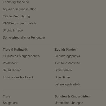
Erlebnisgutscheine
Aqua-Forschungsstation
Giraffen-VerFührung
PANDAstisches Erlebnis
Birding im Zoo
Demenzfreundlicher Rundgang
Tiere & Kulinarik
Zoo für Kinder
Exklusives Morgenerlebnis
Geburtstagspartys
Polarnacht
Tierische Zooreise
Safari Dinner
Streichelzoo
Ihr individuelles Event
Spielplätze
Leiterwagerlverleih
Tiere
Schulen & Kindergärten
Säugetiere
Unterrichtsführungen