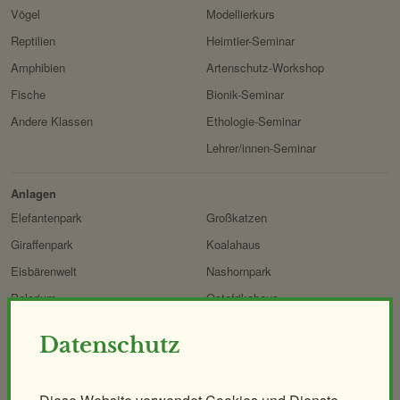
Vögel
Modellierkurs
Reptilien
Heimtier-Seminar
Amphibien
Artenschutz-Workshop
Fische
Bionik-Seminar
Andere Klassen
Ethologie-Seminar
Lehrer/innen-Seminar
Anlagen
Elefantenpark
Großkatzen
Giraffenpark
Koalahaus
Eisbärenwelt
Nashornpark
Polarium
Ostafrikahaus
Regenwaldhaus
Heimtierpark
Datenschutz
ORANG.erie
Naturerlebnispfad
Affenhaus
Mähnenspringer und Berberaffen