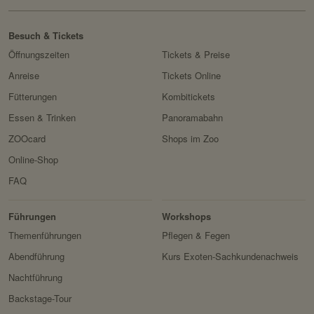
Besuch & Tickets
Öffnungszeiten
Tickets & Preise
Anreise
Tickets Online
Fütterungen
Kombitickets
Essen & Trinken
Panoramabahn
ZOOcard
Shops im Zoo
Online-Shop
FAQ
Erlebnis
Tiere
Artenschutz
Zoo
&
Führungen
Workshops
Forschung
Themenführungen
Pflegen & Fegen
Abendführung
Kurs Exoten-Sachkundenachweis
Nachtführung
Backstage-Tour