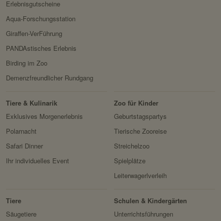
Erlebnisgutscheine
Aqua-Forschungsstation
Giraffen-VerFührung
PANDAstisches Erlebnis
Birding im Zoo
Demenzfreundlicher Rundgang
Tiere & Kulinarik
Zoo für Kinder
Exklusives Morgenerlebnis
Geburtstagspartys
Polarnacht
Tierische Zooreise
Safari Dinner
Streichelzoo
Ihr individuelles Event
Spielplätze
Leiterwagerlverleih
Tiere
Schulen & Kindergärten
Säugetiere
Unterrichtsführungen