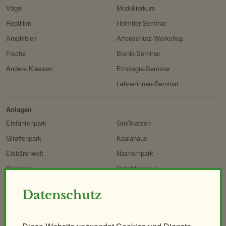
Vögel
Modellierkurs
Reptilien
Heimtier-Seminar
Amphibien
Artenschutz-Workshop
Fische
Bionik-Seminar
Andere Klassen
Ethologie-Seminar
Lehrer/innen-Seminar
Anlagen
Elefantenpark
Großkatzen
Giraffenpark
Koalahaus
Eisbärenwelt
Nashornpark
Polarium
Ostafrikahaus
Regenwaldhaus
Heimtierpark
Datenschutz
ORANG.erie
Naturerlebnispfad
Affenhaus
Mähnenspringer und Berberaffen