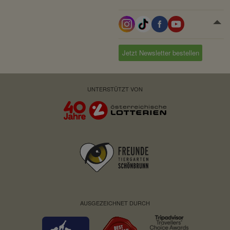
Domain:
localhost
Speicherdauer:
Session
Drittanbieter:
nein
Jetzt Newsletter bestellen
Servicename:
Fundraisingbox
UNTERSTÜTZT VON
Privacy Policy:
https://www.fundraisingbox.
com/datenschutz/
Besitzer:
Fundraisingbox
Servicename:
Stripe
Privacy Policy:
https://stripe.com/at/privacy
Besitzer:
Stripe
AUSGEZEICHNET DURCH