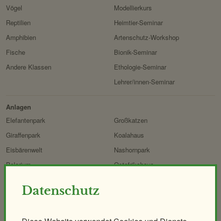
Vögel
Modellierkurs
Reptilien
Heimtier-Seminar
Amphibien
Artenschutz-Workshop
Fische
Bionik-Seminar
Andere Klassen
Ethologie-Seminar
Lehrer/innen-Seminar
Anlagen
Elefantenpark
Großkatzen
Giraffenpark
Koalahaus
Eisbärenwelt
Nashornpark
Polarium
Ostafrikahaus
Regenwaldhaus
Heimtierpark
Datenschutz
ORANG.erie
Naturerlebnispfad
Affenhaus
Mähnenspringer und Berberaffen