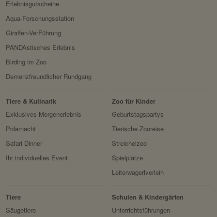
Erlebnisgutscheine
Aqua-Forschungsstation
Giraffen-VerFührung
PANDAstisches Erlebnis
Birding im Zoo
Demenzfreundlicher Rundgang
Tiere & Kulinarik
Zoo für Kinder
Exklusives Morgenerlebnis
Geburtstagspartys
Polarnacht
Tierische Zooreise
Safari Dinner
Streichelzoo
Ihr individuelles Event
Spielplätze
Leiterwagerlverleih
Tiere
Schulen & Kindergärten
Säugetiere
Unterrichtsführungen