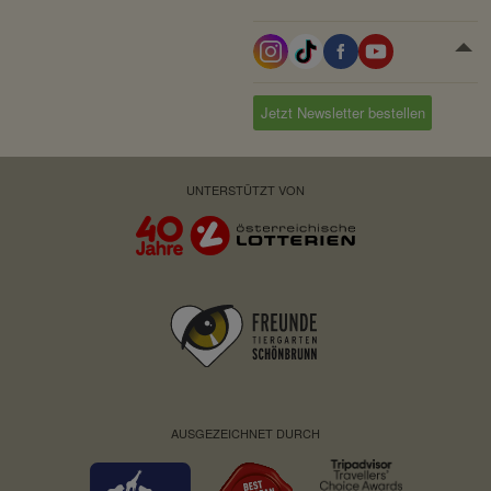
Domain:
localhost
Speicherdauer:
Session
Drittanbieter:
nein
Jetzt Newsletter bestellen
Servicename:
Fundraisingbox
UNTERSTÜTZT VON
Privacy Policy:
https://www.fundraisingbox.
com/datenschutz/
Besitzer:
Fundraisingbox
Servicename:
Stripe
Privacy Policy:
https://stripe.com/at/privacy
Besitzer:
Stripe
AUSGEZEICHNET DURCH