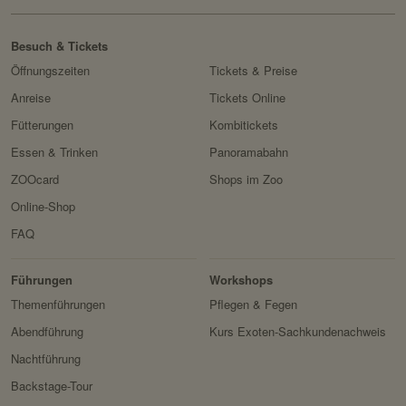
Besuch & Tickets
Öffnungszeiten
Tickets & Preise
Anreise
Tickets Online
Fütterungen
Kombitickets
Essen & Trinken
Panoramabahn
ZOOcard
Shops im Zoo
Online-Shop
FAQ
Erlebnis
Tiere
Artenschutz
Zoo
&
Führungen
Workshops
Forschung
Themenführungen
Pflegen & Fegen
Abendführung
Kurs Exoten-Sachkundenachweis
Nachtführung
Backstage-Tour