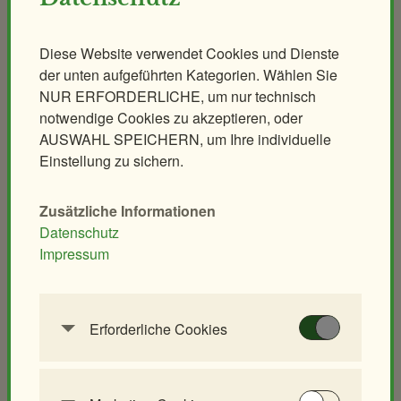
Leiterwagerlverleih
Diese Website verwendet Cookies und Dienste
Tiere
Schulen & Kindergärten
der unten aufgeführten Kategorien. Wählen Sie
Säugetiere
Unterrichtsführungen
NUR ERFORDERLICHE, um nur technisch
notwendige Cookies zu akzeptieren, oder
Vögel
Modellierkurs
AUSWAHL SPEICHERN, um Ihre individuelle
Reptilien
Heimtier-Seminar
Einstellung zu sichern.
Amphibien
Artenschutz-Workshop
Fische
Bionik-Seminar
Zusätzliche Informationen
Andere Klassen
Ethologie-Seminar
Datenschutz
Impressum
Lehrer/innen-Seminar
Anlagen
Elefantenpark
Großkatzen
Erforderliche Cookies
Diese Cookies werden benötigt, um die
Giraffenpark
Koalahaus
Grundfunktionalität dieser Website zu
Eisbärenwelt
Nashornpark
ermöglichen. Diese Cookies können daher nicht