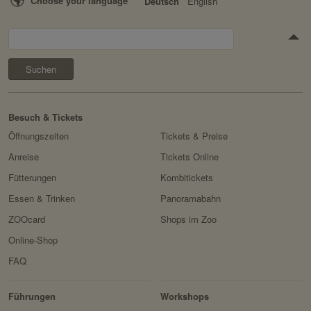
Choose your language
Deutsch
English
Suchen
Besuch & Tickets
Öffnungszeiten
Tickets & Preise
Anreise
Tickets Online
Fütterungen
Kombitickets
Essen & Trinken
Panoramabahn
ZOOcard
Shops im Zoo
Online-Shop
FAQ
Erlebnis
Tiere
Artenschutz
Zoo
&
Führungen
Workshops