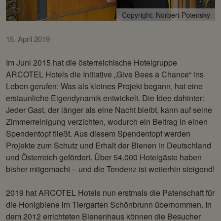
Copyright: Norbert Potensky
Copyright: Norbert Potensky
15. April 2019
Im Juni 2015 hat die österreichische Hotelgruppe
ARCOTEL Hotels die Initiative „Give Bees a Chance“ ins
Leben gerufen: Was als kleines Projekt begann, hat eine
erstaunliche Eigendynamik entwickelt. Die Idee dahinter:
Jeder Gast, der länger als eine Nacht bleibt, kann auf seine
Zimmerreinigung verzichten, wodurch ein Beitrag in einen
Spendentopf fließt. Aus diesem Spendentopf werden
Projekte zum Schutz und Erhalt der Bienen in Deutschland
und Österreich gefördert. Über 54.000 Hotelgäste haben
bisher mitgemacht – und die Tendenz ist weiterhin steigend!
2019 hat ARCOTEL Hotels nun erstmals die Patenschaft für
die Honigbiene im Tiergarten Schönbrunn übernommen. In
dem 2012 errichteten Bienenhaus können die Besucher