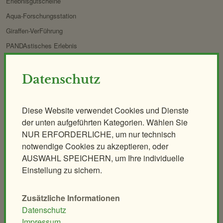
Erlebnisgutscheine
Aqua-Forschungsstation
Giraffen-VerFührung
PANDAstisches Erlebnis
Birding im Zoo
Demenzfreundlicher Rundgang
Datenschutz
Tiere & Kulinarik
Zoo für Kinder
Diese Website verwendet Cookies und Dienste
Exklusives Morgenerlebnis
Geburtstagspartys
der unten aufgeführten Kategorien. Wählen Sie
Polarnacht
Tierische Zooreise
NUR ERFORDERLICHE, um nur technisch
Safari Dinner
Streichelzoo
notwendige Cookies zu akzeptieren, oder
AUSWAHL SPEICHERN, um Ihre individuelle
Ihr individuelles Event
Spielplätze
Einstellung zu sichern.
Leiterwagerlverleih
Zusätzliche Informationen
Tiere
Schulen & Kindergärten
Datenschutz
Säugetiere
Unterrichtsführungen
Impressum