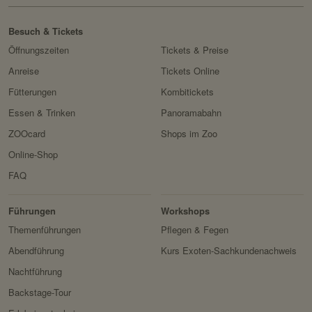
Besuch & Tickets
Öffnungszeiten
Tickets & Preise
Anreise
Tickets Online
Fütterungen
Kombitickets
Essen & Trinken
Panoramabahn
ZOOcard
Shops im Zoo
Online-Shop
FAQ
Erlebnis
Tiere
Artenschutz
Zoo
&
Führungen
Workshops
Forschung
Themenführungen
Pflegen & Fegen
Abendführung
Kurs Exoten-Sachkundenachweis
Nachtführung
Backstage-Tour