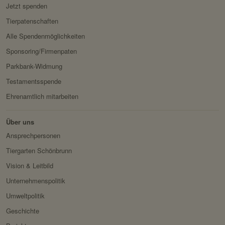
Jetzt spenden
Domain:
localhost
Tierpatenschaften
Speicherdauer:
2 Wochen
Alle Spendenmöglichkeiten
Drittanbieter:
nein
Sponsoring/Firmenpaten
Parkbank-Widmung
HTTP-Cookie:
messages
Testamentsspende
Verwendungszwec
speichert Sytemnachrichten,
k:
die Benutzer angezeigt
Ehrenamtlich mitarbeiten
werden sollen.
Über uns
Domain:
localhost
Ansprechpersonen
Speicherdauer:
Session
Tiergarten Schönbrunn
Drittanbieter:
nein
Vision & Leitbild
Unternehmenspolitik
Servicename:
Fundraisingbox
Umweltpolitik
Privacy Policy:
https://www.fundraisingbox.
Geschichte
com/datenschutz/