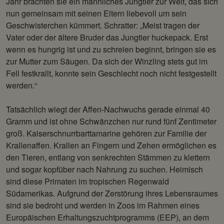
Jahr brachten sie ein männliches Jungtier zur Welt, das sich
nun gemeinsam mit seinen Eltern liebevoll um sein
Geschwisterchen kümmert. Schratter: „Meist tragen der
Vater oder der ältere Bruder das Jungtier huckepack. Erst
wenn es hungrig ist und zu schreien beginnt, bringen sie es
zur Mutter zum Säugen. Da sich der Winzling stets gut im
Fell festkrallt, konnte sein Geschlecht noch nicht festgestellt
werden.“
Tatsächlich wiegt der Affen-Nachwuchs gerade einmal 40
Gramm und ist ohne Schwänzchen nur rund fünf Zentimeter
groß. Kaiserschnurrbarttamarine gehören zur Familie der
Krallenaffen. Krallen an Fingern und Zehen ermöglichen es
den Tieren, entlang von senkrechten Stämmen zu klettern
und sogar kopfüber nach Nahrung zu suchen. Heimisch
sind diese Primaten im tropischen Regenwald
Südamerikas. Aufgrund der Zerstörung ihres Lebensraumes
sind sie bedroht und werden in Zoos im Rahmen eines
Europäischen Erhaltungszuchtprogramms (EEP), an dem