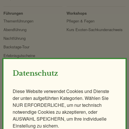
Erlebnis
Tiere
Artenschutz
Zoo
&
Führungen
Workshops
Forschung
Themenführungen
Pflegen & Fegen
Abendführung
Kurs Exoten-Sachkundenachweis
Nachtführung
Backstage-Tour
Erlebnisgutscheine
Aqua-Forschungsstation
Datenschutz
Giraffen-VerFührung
PANDAstisches Erlebnis
Birding im Zoo
Diese Website verwendet Cookies und Dienste
der unten aufgeführten Kategorien. Wählen Sie
Demenzfreundlicher Rundgang
NUR ERFORDERLICHE, um nur technisch
notwendige Cookies zu akzeptieren, oder
Tiere & Kulinarik
Zoo für Kinder
AUSWAHL SPEICHERN, um Ihre individuelle
Exklusives Morgenerlebnis
Geburtstagspartys
Einstellung zu sichern.