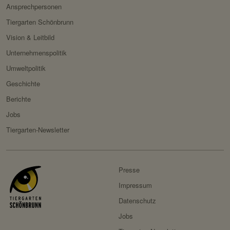
Ansprechpersonen
Servicename:
Fundraisingbox
Tiergarten Schönbrunn
Privacy Policy:
https://www.fundraisingbox.
Vision & Leitbild
com/datenschutz/
Unternehmenspolitik
Besitzer:
Fundraisingbox
Umweltpolitik
Servicename:
Stripe
Geschichte
Privacy Policy:
https://stripe.com/at/privacy
Berichte
Besitzer:
Stripe
Jobs
Tiergarten-Newsletter
Presse
Impressum
Datenschutz
Jobs