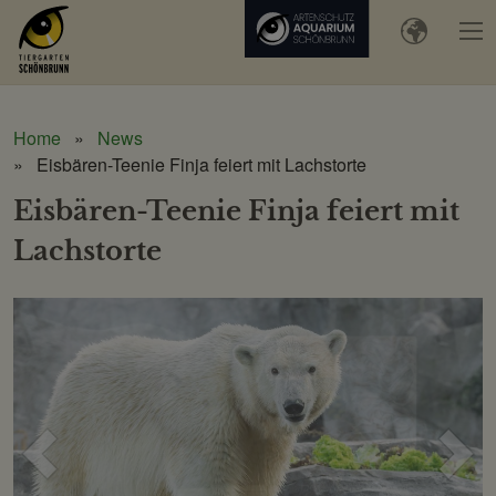
Home
News
Eisbären-Teenie Finja feiert mit Lachstorte
Eisbären-Teenie Finja feiert mit
Lachstorte
Voriges
Näc
Bild
Bild