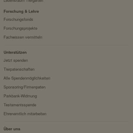
Lebensraum Tiergarten
Privacy Policy:
https://www.facebook.com/
Verwendungszwec
speichert ID der aktuellen
policy.php
Forschung & Lehre
k:
Session eingeloggter
Besitzer:
Facebook
Forschungsfonds
Benutzer.
Forschungsprojekte
Domain:
localhost
Fachwissen vermitteln
Speicherdauer:
2 Wochen
Drittanbieter:
nein
Unterstützen
Jetzt spenden
HTTP-Cookie:
messages
Tierpatenschaften
Verwendungszwec
speichert Sytemnachrichten,
Alle Spendenmöglichkeiten
k:
die Benutzer angezeigt
Sponsoring/Firmenpaten
werden sollen.
Parkbank-Widmung
Domain:
localhost
Testamentsspende
Speicherdauer:
Session
Ehrenamtlich mitarbeiten
Drittanbieter:
nein
Über uns