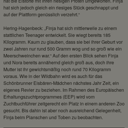
hat die Eistorte mit ihren riesigen Pfoten umgeworfen. Finja
hat sich jedoch gleich ein riesiges Stück geschnappt und
auf der Plattform genüsslich verzehrt.“
Hering-Hagenbeck: „Finja hat sich mittlerweile zu einem
stattlichen Teenager entwickelt. Sie wiegt bereits 185
Kilogramm. Kaum zu glauben, dass sie bei ihrer Geburt vor
zwei Jahren nur rund 500 Gramm wog und so groß wie ein
Meerschweinchen war.“ Auf den ersten Blick sehen Finja
und Nora bereits annähernd gleich groß aus, doch ihre
Mutter ist ihr gewichtsmäßig noch rund 70 Kilogramm
voraus. Wie in der Wildbahn wird es auch für das
Schönbrunner Eisbären-Mädchen nächstes Jahr Zeit, ein
eigenes Revier zu beziehen. Im Rahmen des Europäischen
Erhaltungszuchtprogrammes (EEP) wird vom
Zuchtbuchführer zeitgerecht ein Platz in einem anderen Zoo
gesucht. Bis dahin ist aber noch ausreichend Gelegenheit,
Finja beim Planschen und Toben zu beobachten.