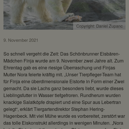
Copyright: Daniel Zupanc
9. November 2021
So schnell vergeht die Zeit: Das Schönbrunner Eisbären-
Mädchen Finja wurde am 9. November zwei Jahre alt. Zum
Ehrentag gab es eine riesige Überraschung und Finjas
Mutter Nora feierte kräftig mit. „Unser Tierpfleger-Team hat
für Finja eine überdimensionale Eistorte in Form einer Zwei
gemacht. Da sie Lachs ganz besonders liebt, wurde dieses
Lieblingsfutter in Wasser tiefgefroren. Rundherum wurden
knackige Salatköpfe drapiert und eine Spur aus Lebertran
gelegt“, erklärt Tiergartendirektor Stephan Hering-
Hagenbeck. Mit viel Mühe wurde es vorbereitet, zerstört war
das tolle Eiskonstrukt allerdings in wenigen Minuten. „Nora