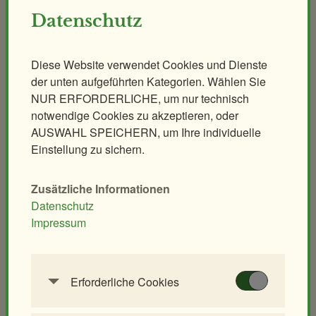
Polarnacht
Tierische Zooreise
Datenschutz
Safari Dinner
Streichelzoo
Ihr individuelles Event
Spielplätze
Diese Website verwendet Cookies und Dienste
Leiterwagerlverleih
der unten aufgeführten Kategorien. Wählen Sie
NUR ERFORDERLICHE, um nur technisch
Tiere
Schulen & Kindergärten
notwendige Cookies zu akzeptieren, oder
Säugetiere
Unterrichtsführungen
AUSWAHL SPEICHERN, um Ihre individuelle
Vögel
Modellierkurs
Einstellung zu sichern.
Reptilien
Heimtier-Seminar
Amphibien
Artenschutz-Workshop
Zusätzliche Informationen
Fische
Bionik-Seminar
Datenschutz
Impressum
Andere Klassen
Ethologie-Seminar
Lehrer/innen-Seminar
Erforderliche Cookies
Anlagen
Diese Cookies werden benötigt, um die
Elefantenpark
Großkatzen
Grundfunktionalität dieser Website zu