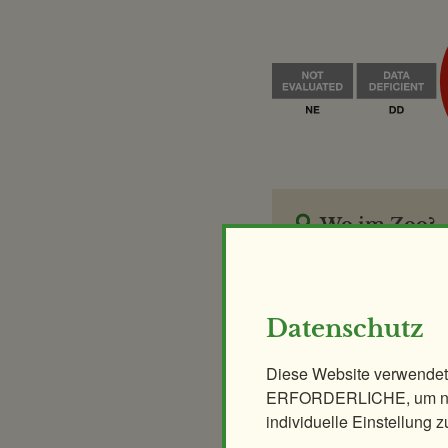
Wo im Zoo?
Naturerlebnispfad
Datenschutz
News
Diese Website verwendet
17.11.2015
ERFORDERLICHE, um nur
Feuersalamander ist Lur
individuelle Einstellung z