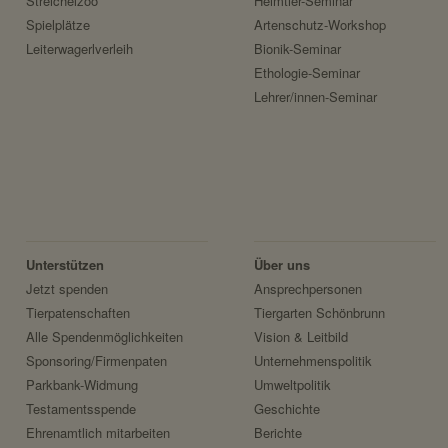
Streichelzoo
Heimtier-Seminar
Spielplätze
Artenschutz-Workshop
ezeigt werden sollen.
Leiterwagerlverleih
Bionik-Seminar
Ethologie-Seminar
Lehrer/innen-Seminar
Unterstützen
Über uns
Jetzt spenden
Ansprechpersonen
Tierpatenschaften
Tiergarten Schönbrunn
Alle Spendenmöglichkeiten
Vision & Leitbild
Sponsoring/Firmenpaten
Unternehmenspolitik
Parkbank-Widmung
Umweltpolitik
Testamentsspende
Geschichte
Ehrenamtlich mitarbeiten
Berichte