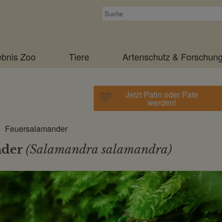
Suchen
ebnis Zoo
Tiere
Artenschutz & Forschun
Jetzt Patin oder Pate
werden!
Feuersalamander
nder
(Salamandra salamandra)