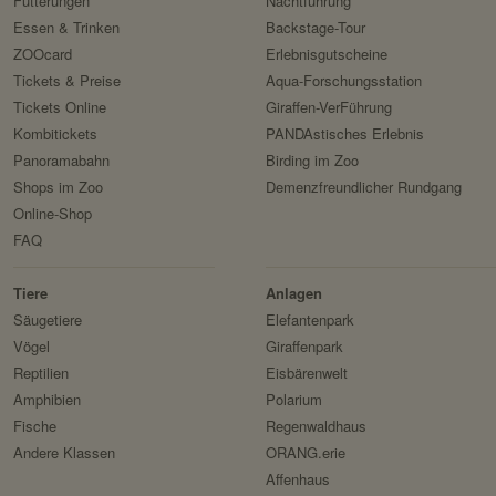
Fütterungen
Nachtführung
Essen & Trinken
Backstage-Tour
Verwendungszweck:
ZOOcard
Erlebnisgutscheine
Domain:
Tickets & Preise
Aqua-Forschungsstation
Speicherdauer:
Tickets Online
Giraffen-VerFührung
Kombitickets
PANDAstisches Erlebnis
Drittanbieter:
Panoramabahn
Birding im Zoo
Shops im Zoo
Demenzfreundlicher Rundgang
Servicename:
Online-Shop
FAQ
Privacy Policy:
Besitzer:
Tiere
Anlagen
Servicename:
Säugetiere
Elefantenpark
Vögel
Giraffenpark
Privacy Policy:
Reptilien
Eisbärenwelt
Besitzer:
Amphibien
Polarium
Fische
Regenwaldhaus
Andere Klassen
ORANG.erie
Affenhaus