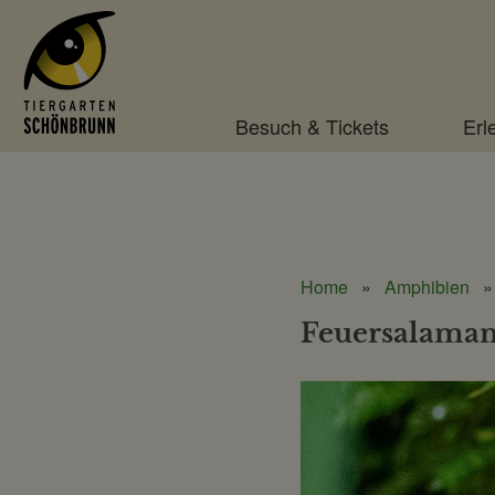
Menü
Besuch & Tickets
Erl
Home
Amphibien
Feuersalama