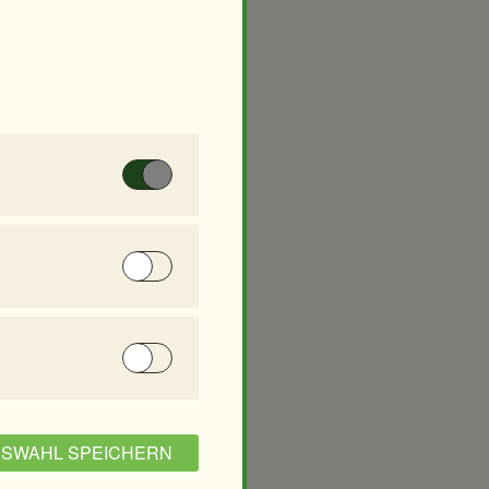
 Diese Cookies
gner
Manuela Sirny
t, Anzeigen zu
okies akzeptiert oder
Publisher und
n zu analysieren,
USWAHL SPEICHERN