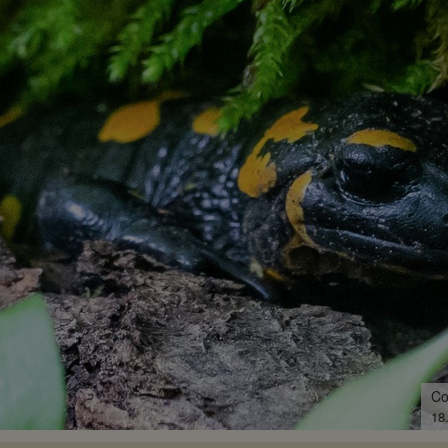
Co
10