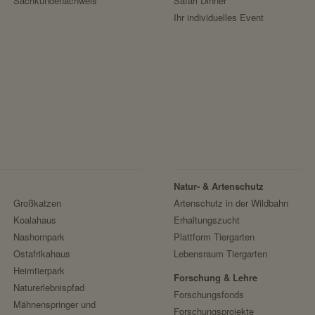
Sachkundenachweis
Safari Dinner
Ihr individuelles Event
speichert Sytemnachrichten, die Benutzer ang
localhost
Session
nein
Fundraisingbox
https://www.fundraisingbox.com/datenschutz/
Fundraisingbox
Natur- & Artenschutz
Stripe
Großkatzen
Artenschutz in der Wildbahn
Koalahaus
Erhaltungszucht
https://stripe.com/at/privacy
Nashornpark
Plattform Tiergarten
Stripe
Ostafrikahaus
Lebensraum Tiergarten
Heimtierpark
Forschung & Lehre
Naturerlebnispfad
Forschungsfonds
Mähnenspringer und
Forschungsprojekte