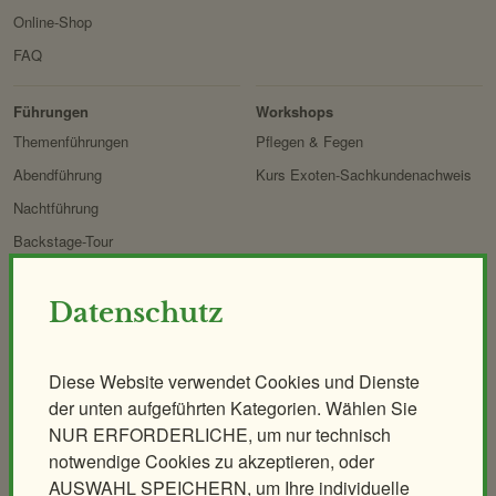
Online-Shop
FAQ
Erlebnis
Tiere
Artenschutz
Zoo
&
Führungen
Workshops
Forschung
Themenführungen
Pflegen & Fegen
Abendführung
Kurs Exoten-Sachkundenachweis
Nachtführung
Backstage-Tour
Erlebnisgutscheine
Datenschutz
Aqua-Forschungsstation
Giraffen-VerFührung
PANDAstisches Erlebnis
Diese Website verwendet Cookies und Dienste
der unten aufgeführten Kategorien. Wählen Sie
Birding im Zoo
NUR ERFORDERLICHE, um nur technisch
Demenzfreundlicher Rundgang
notwendige Cookies zu akzeptieren, oder
AUSWAHL SPEICHERN, um Ihre individuelle