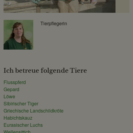
Tierpflegerin
Schönbrunner
Tiergarten-
Gesellschaft
m.b.H.
Ich betreue folgende Tiere
Flusspferd
Gepard
Löwe
Sibirischer Tiger
Griechische Landschildkröte
Habichtskauz
Eurasischer Luchs
Wellensittich