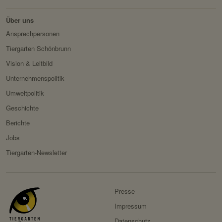
Über uns
Servicename:
Fundraisingbox
Ansprechpersonen
Privacy Policy:
https://www.fundraisingbox.
Tiergarten Schönbrunn
com/datenschutz/
Vision & Leitbild
Besitzer:
Fundraisingbox
Unternehmenspolitik
Servicename:
Stripe
Umweltpolitik
Privacy Policy:
https://stripe.com/at/privacy
Geschichte
Besitzer:
Stripe
Berichte
Jobs
Tiergarten-Newsletter
Presse
Impressum
Datenschutz