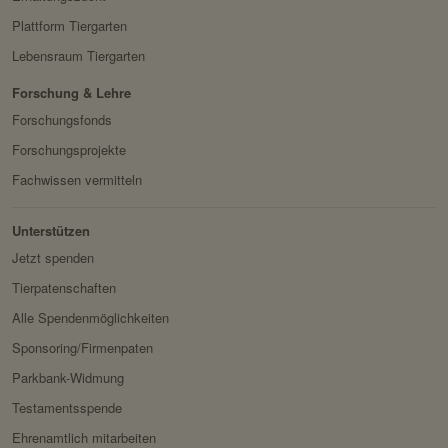
Servicename:
Facebook Meta Pixel
HTTP-Cookie:
sessionid
Plattform Tiergarten
Privacy Policy:
https://www.facebook.com/
Verwendungszwec
speichert ID der aktuellen
Lebensraum Tiergarten
policy.php
k:
Session eingeloggter
Besitzer:
Facebook
Forschung & Lehre
Benutzer.
Forschungsfonds
Domain:
localhost
Forschungsprojekte
Speicherdauer:
2 Wochen
Fachwissen vermitteln
Drittanbieter:
nein
Unterstützen
Jetzt spenden
HTTP-Cookie:
messages
Tierpatenschaften
Verwendungszwec
speichert Sytemnachrichten,
k:
die Benutzer angezeigt
Alle Spendenmöglichkeiten
werden sollen.
Sponsoring/Firmenpaten
Domain:
localhost
Parkbank-Widmung
Speicherdauer:
Session
Testamentsspende
Drittanbieter:
nein
Ehrenamtlich mitarbeiten