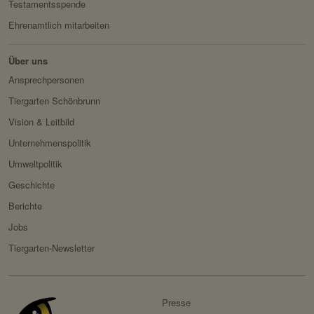
Testamentsspende
Drittanbieter:
nein
Ehrenamtlich mitarbeiten
Servicename:
Fundraisingbox
Über uns
Privacy Policy:
https://www.fundraisingbox.
Ansprechpersonen
com/datenschutz/
Tiergarten Schönbrunn
Besitzer:
Fundraisingbox
Vision & Leitbild
Servicename:
Stripe
Unternehmenspolitik
Umweltpolitik
Privacy Policy:
https://stripe.com/at/privacy
Geschichte
Besitzer:
Stripe
Berichte
Jobs
Tiergarten-Newsletter
Presse