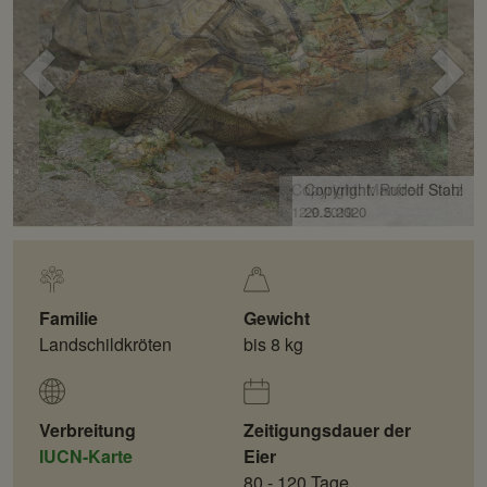
Voriges
Näc
Bild
Bild
Copyright: Manfred Stotz
12.9.2019
Familie
Gewicht
Landschildkröten
bis 8 kg
Verbreitung
Zeitigungsdauer der
IUCN-Karte
Eier
80 - 120 Tage