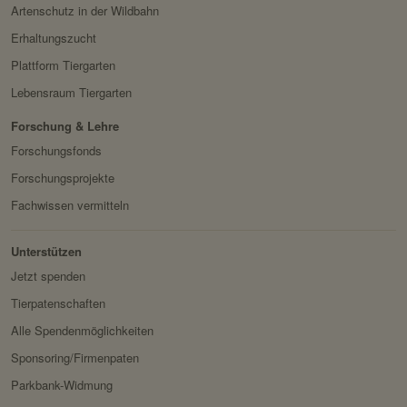
Drittanbieter:
nein
Besitzer:
Google Ireland Limited
Artenschutz in der Wildbahn
Servicename:
Facebook Meta Pixel
Erhaltungszucht
HTTP-Cookie:
sessionid
Privacy Policy:
https://www.facebook.com/
Plattform Tiergarten
Verwendungszwec
speichert ID der aktuellen
policy.php
Lebensraum Tiergarten
k:
Session eingeloggter
Besitzer:
Facebook
Benutzer.
Forschung & Lehre
Forschungsfonds
Domain:
localhost
Forschungsprojekte
Speicherdauer:
2 Wochen
Fachwissen vermitteln
Drittanbieter:
nein
Unterstützen
HTTP-Cookie:
messages
Jetzt spenden
Verwendungszwec
speichert Sytemnachrichten,
Tierpatenschaften
k:
die Benutzer angezeigt
Alle Spendenmöglichkeiten
werden sollen.
Sponsoring/Firmenpaten
Domain:
localhost
Parkbank-Widmung
Speicherdauer:
Session