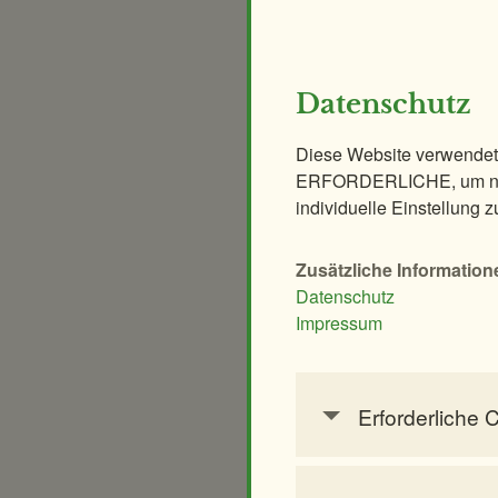
Tierpflegerteam
Datenschutz
Diese Website verwendet
ERFORDERLICHE, um nur
individuelle Einstellung z
Inez Walter
Gut
Revierleiter
Zusätzliche Information
Datenschutz
Impressum
Erforderliche 
Diese Cookies werden
Pascal Redl
können daher nicht d
Bra