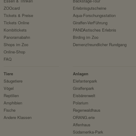
Essen & Trinken
Backstage-Tour
Privacy Policy:
HTTP-Cookie:
ZOOcard
Erlebnisgutscheine
Besitzer:
Tickets & Preise
Aqua-Forschungsstation
Verwendungszweck:
Tickets Online
Giraffen-VerFührung
Domain:
Kombitickets
PANDAstisches Erlebnis
Speicherdauer:
Panoramabahn
Birding im Zoo
Shops im Zoo
Demenzfreundlicher Rundgang
Drittanbieter:
Online-Shop
FAQ
HTTP-Cookie:
Tiere
Anlagen
Verwendungszweck:
Säugetiere
Elefantenpark
Domain:
Vögel
Giraffenpark
Speicherdauer:
Reptilien
Eisbärenwelt
Amphibien
Polarium
Drittanbieter:
Fische
Regenwaldhaus
Andere Klassen
ORANG.erie
Servicename:
Affenhaus
Privacy Policy:
Südamerika-Park