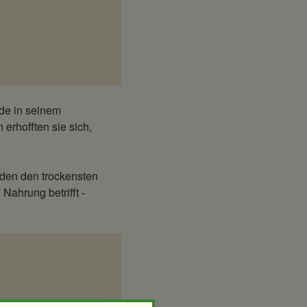
rde in seinem
erhofften sie sich,
den den trockensten
ahrung betrifft -