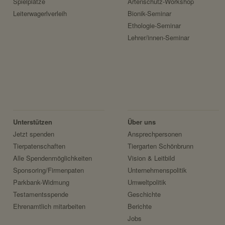
Spielplätze
Artenschutz-Workshop
Leiterwagerlverleih
Bionik-Seminar
Ethologie-Seminar
r Benutzer.
Lehrer/innen-Seminar
Unterstützen
Über uns
ezeigt werden sollen.
Jetzt spenden
Ansprechpersonen
Tierpatenschaften
Tiergarten Schönbrunn
Alle Spendenmöglichkeiten
Vision & Leitbild
Sponsoring/Firmenpaten
Unternehmenspolitik
Parkbank-Widmung
Umweltpolitik
Testamentsspende
Geschichte
Ehrenamtlich mitarbeiten
Berichte
Jobs