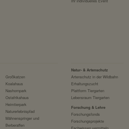
Ihr individuelles Event
https://www.facebook.com/policy.php
sessionid
Facebook
speichert ID der aktuellen Session eingeloggte
localhost
2 Wochen
nein
messages
Natur- & Artenschutz
speichert Sytemnachrichten, die Benutzer ang
Großkatzen
Artenschutz in der Wildbahn
localhost
Koalahaus
Erhaltungszucht
Session
Nashornpark
Plattform Tiergarten
Ostafrikahaus
Lebensraum Tiergarten
nein
Heimtierpark
Forschung & Lehre
Naturerlebnispfad
Forschungsfonds
Fundraisingbox
Mähnenspringer und
Forschungsprojekte
https://www.fundraisingbox.com/datenschutz/
Berberaffen
Fachwissen vermitteln