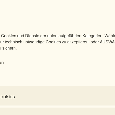
 Cookies und Dienste der unten aufgeführten Kategorien. Wäh
 technisch notwendige Cookies zu akzeptieren, oder AUSW
u sichern.
Miriam
Maximilian Schön
Kristina
Michael P
willinger
Stanschitz
en
Cookies
 benötigt, um die Grundfunktionalität dieser Website zu ermöglichen.
Kevin
Isabella Rissling,
eaktiviert werden.
ndstetter
MSc