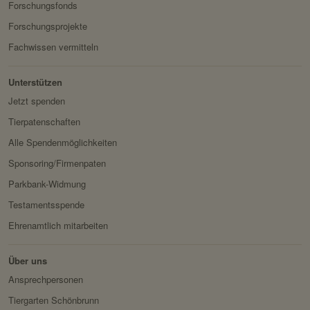
Forschungsfonds
Verwendungszwec
speichert ID der aktuellen
policy.php
k:
Session eingeloggter
Forschungsprojekte
Besitzer:
Facebook
Benutzer.
Fachwissen vermitteln
Domain:
localhost
Unterstützen
Speicherdauer:
2 Wochen
Jetzt spenden
Drittanbieter:
nein
Tierpatenschaften
Alle Spendenmöglichkeiten
HTTP-Cookie:
messages
Sponsoring/Firmenpaten
Verwendungszwec
speichert Sytemnachrichten,
Parkbank-Widmung
k:
die Benutzer angezeigt
werden sollen.
Testamentsspende
Ehrenamtlich mitarbeiten
Domain:
localhost
Speicherdauer:
Session
Über uns
Drittanbieter:
nein
Ansprechpersonen
Tiergarten Schönbrunn