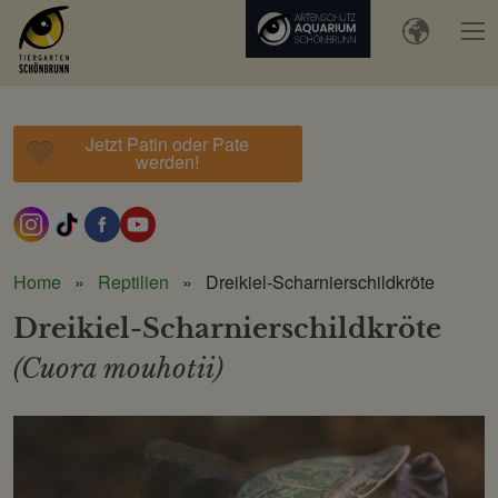
Jetzt Patin oder Pate
werden!
Home
Reptilien
Dreikiel-Scharnierschildkröte
Dreikiel-Scharnierschildkröte
(Cuora mouhotii)