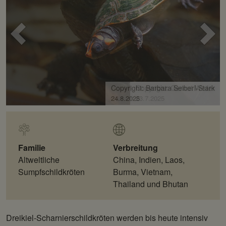
Voriges
Näc
Bild
Bild
Copyright: Gernot Weiler
23.7.2025
Familie
Verbreitung
Altweltliche
China, Indien, Laos,
Sumpfschildkröten
Burma, Vietnam,
Thailand und Bhutan
Dreikiel-Scharnierschildkröten werden bis heute intensiv