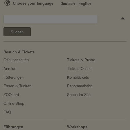
Choose your language
Deutsch
English
Suchen
Besuch & Tickets
Öffnungszeiten
Tickets & Preise
Anreise
Tickets Online
Fütterungen
Kombitickets
Essen & Trinken
Panoramabahn
ZOOcard
Shops im Zoo
Online-Shop
FAQ
Erlebnis
Tiere
Artenschutz
Zoo
&
Führungen
Workshops