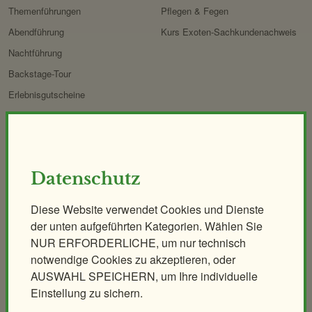
Forschung
Themenführungen
Pflegen & Fegen
Abendführung
Kurs Exoten-Sachkundenachweis
Nachtführung
Backstage-Tour
Erlebnisgutscheine
Aqua-Forschungsstation
Giraffen-VerFührung
PANDAstisches Erlebnis
Datenschutz
Birding im Zoo
Demenzfreundlicher Rundgang
Diese Website verwendet Cookies und Dienste
der unten aufgeführten Kategorien. Wählen Sie
Tiere & Kulinarik
Zoo für Kinder
NUR ERFORDERLICHE, um nur technisch
Exklusives Morgenerlebnis
Geburtstagspartys
notwendige Cookies zu akzeptieren, oder
Polarnacht
Tierische Zooreise
AUSWAHL SPEICHERN, um Ihre individuelle
Einstellung zu sichern.
Safari Dinner
Streichelzoo