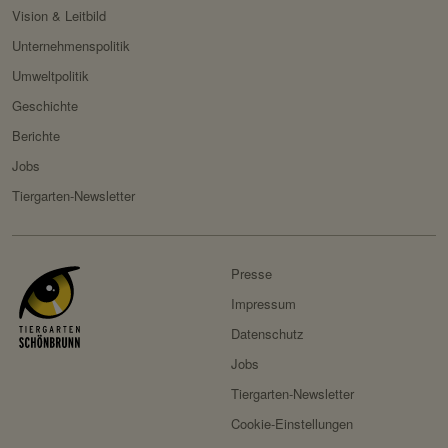
Servicename:
Fundraisingbox
Vision & Leitbild
Privacy Policy:
https://www.fundraisingbox.
Unternehmenspolitik
com/datenschutz/
Umweltpolitik
Besitzer:
Fundraisingbox
Geschichte
Servicename:
Stripe
Berichte
Privacy Policy:
https://stripe.com/at/privacy
Jobs
Besitzer:
Stripe
Tiergarten-Newsletter
Presse
Impressum
Datenschutz
Jobs
Tiergarten-Newsletter
Cookie-Einstellungen