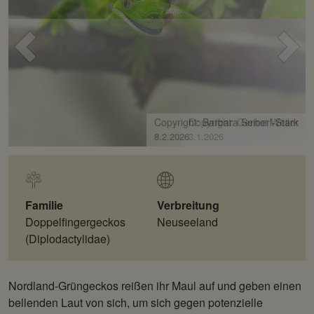
Voriges
Näc
Bild
Bild
Copyright: Gernot Weiler
3.1.2026
Familie
Verbreitung
Doppelfingergeckos
Neuseeland
(Diplodactylidae)
Nordland-Grüngeckos reißen ihr Maul auf und geben einen
bellenden Laut von sich, um sich gegen potenzielle