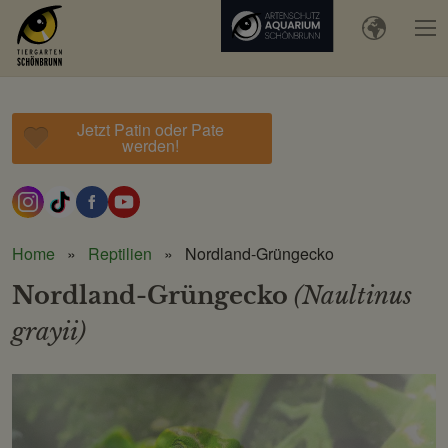
Jetzt Patin oder Pate
werden!
Home
Reptilien
Nordland-Grüngecko
Nordland-Grüngecko
(Naultinus
grayii)