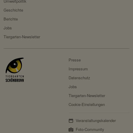
Umweltpolitik
com/datenschutz/
Geschichte
Besitzer:
Fundraisingbox
Berichte
Servicename:
Stripe
Jobs
Privacy Policy:
https://stripe.com/at/privacy
Tiergarten-Newsletter
Besitzer:
Stripe
Presse
Impressum
Datenschutz
Jobs
Tiergarten-Newsletter
Cookie-Einstellungen
Veranstaltungskalender
Foto-Community