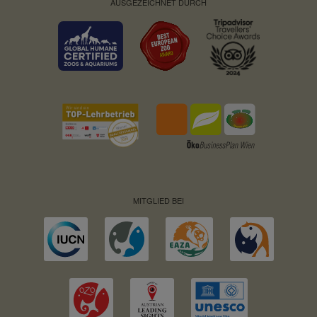
AUSGEZEICHNET DURCH
MITGLIED BEI