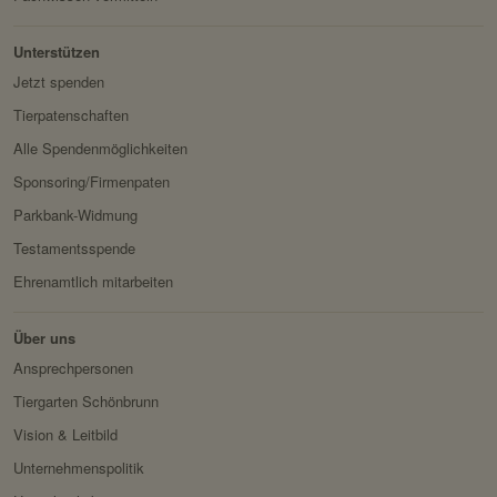
Besitzer:
Facebook
Benutzer.
Unterstützen
Domain:
localhost
Jetzt spenden
Speicherdauer:
2 Wochen
Tierpatenschaften
Drittanbieter:
nein
Alle Spendenmöglichkeiten
Sponsoring/Firmenpaten
HTTP-Cookie:
messages
Parkbank-Widmung
Verwendungszwec
speichert Sytemnachrichten,
Testamentsspende
k:
die Benutzer angezeigt
Ehrenamtlich mitarbeiten
werden sollen.
Domain:
localhost
Über uns
Speicherdauer:
Session
Ansprechpersonen
Drittanbieter:
nein
Tiergarten Schönbrunn
Vision & Leitbild
Servicename:
Fundraisingbox
Unternehmenspolitik
Privacy Policy:
https://www.fundraisingbox.