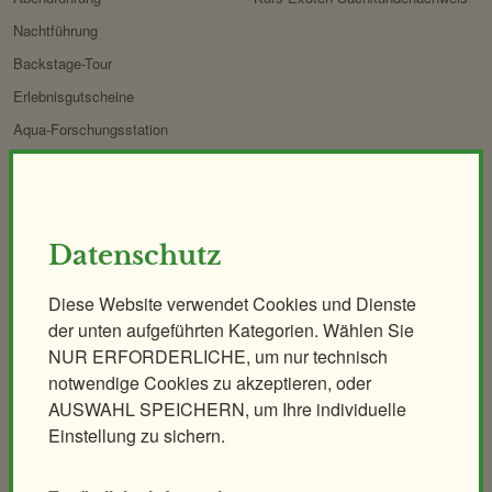
Nachtführung
Backstage-Tour
Erlebnisgutscheine
Aqua-Forschungsstation
Giraffen-VerFührung
PANDAstisches Erlebnis
Birding im Zoo
Datenschutz
Demenzfreundlicher Rundgang
Diese Website verwendet Cookies und Dienste
Tiere & Kulinarik
Zoo für Kinder
der unten aufgeführten Kategorien. Wählen Sie
Exklusives Morgenerlebnis
Geburtstagspartys
NUR ERFORDERLICHE, um nur technisch
Polarnacht
Tierische Zooreise
notwendige Cookies zu akzeptieren, oder
AUSWAHL SPEICHERN, um Ihre individuelle
Safari Dinner
Streichelzoo
Einstellung zu sichern.
Ihr individuelles Event
Spielplätze
Leiterwagerlverleih