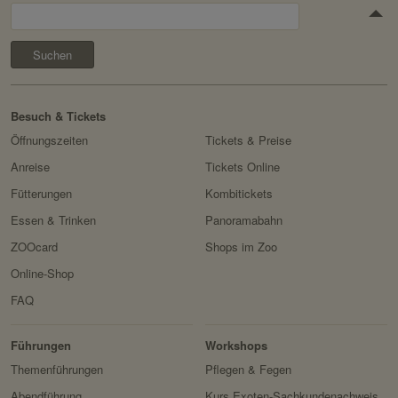
Suchen
Besuch & Tickets
Öffnungszeiten
Tickets & Preise
Anreise
Tickets Online
Fütterungen
Kombitickets
Essen & Trinken
Panoramabahn
ZOOcard
Shops im Zoo
Online-Shop
FAQ
Erlebnis
Tiere
Artenschutz
Zoo
&
Führungen
Workshops
Forschung
Themenführungen
Pflegen & Fegen
Abendführung
Kurs Exoten-Sachkundenachweis