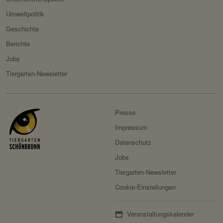
Privacy Policy:
https://www.fundraisingbox.
Umweltpolitik
com/datenschutz/
Geschichte
Besitzer:
Fundraisingbox
Berichte
Servicename:
Stripe
Jobs
Privacy Policy:
https://stripe.com/at/privacy
Tiergarten-Newsletter
Besitzer:
Stripe
Presse
Impressum
Datenschutz
Jobs
Tiergarten-Newsletter
Cookie-Einstellungen
Veranstaltungskalender