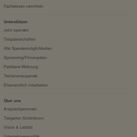
k:
Session eingeloggter
Fachwissen vermitteln
Besitzer:
Facebook
Benutzer.
Domain:
localhost
Unterstützen
Jetzt spenden
Speicherdauer:
2 Wochen
Tierpatenschaften
Drittanbieter:
nein
Alle Spendenmöglichkeiten
Sponsoring/Firmenpaten
HTTP-Cookie:
messages
Parkbank-Widmung
Verwendungszwec
speichert Sytemnachrichten,
k:
die Benutzer angezeigt
Testamentsspende
werden sollen.
Ehrenamtlich mitarbeiten
Domain:
localhost
Über uns
Speicherdauer:
Session
Ansprechpersonen
Drittanbieter:
nein
Tiergarten Schönbrunn
Vision & Leitbild
Servicename:
Fundraisingbox
Unternehmenspolitik