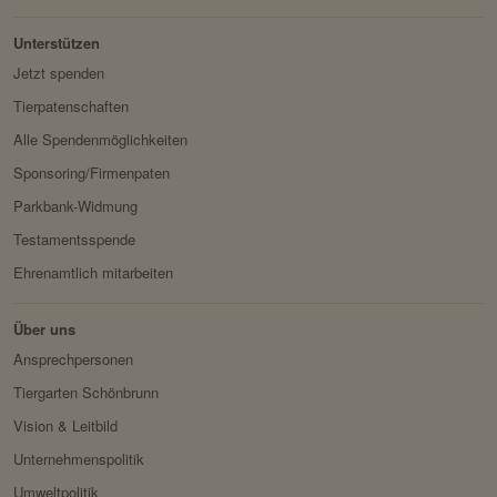
k:
die Benutzer angezeigt
werden sollen.
Unterstützen
Domain:
localhost
Jetzt spenden
Tierpatenschaften
Speicherdauer:
Session
Alle Spendenmöglichkeiten
Drittanbieter:
nein
Sponsoring/Firmenpaten
Parkbank-Widmung
Servicename:
Fundraisingbox
Testamentsspende
Privacy Policy:
https://www.fundraisingbox.
com/datenschutz/
Ehrenamtlich mitarbeiten
Besitzer:
Fundraisingbox
Über uns
Servicename:
Stripe
Ansprechpersonen
Privacy Policy:
https://stripe.com/at/privacy
Tiergarten Schönbrunn
Besitzer:
Stripe
Vision & Leitbild
Unternehmenspolitik
Umweltpolitik