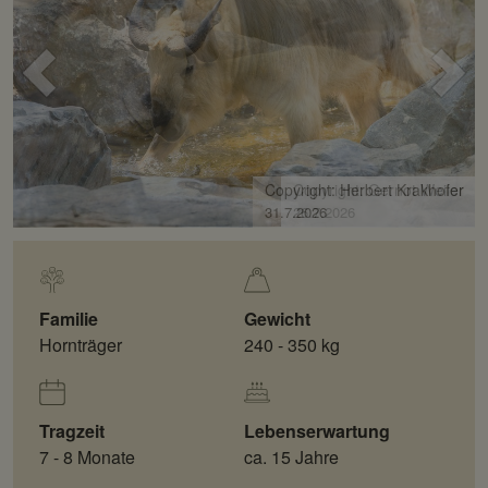
Voriges
Näc
Bild
Bild
Copyright: Gernot Weiler
26.7.2026
Familie
Gewicht
Hornträger
240 - 350 kg
Tragzeit
Lebenserwartung
7 - 8 Monate
ca. 15 Jahre