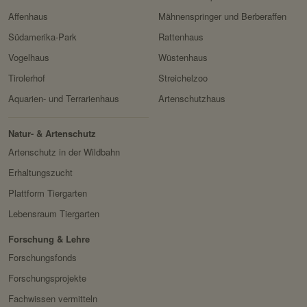
zu schützen.
Servicename:
Google reCAPTCHA
Affenhaus
Mähnenspringer und Berberaffen
Domain:
localhost
Privacy Policy:
https://policies.google.com/
Südamerika-Park
Rattenhaus
Speicherdauer:
1 Jahr
privacy
Vogelhaus
Wüstenhaus
Drittanbieter:
nein
Besitzer:
Google Ireland Limited
Tirolerhof
Streichelzoo
Servicename:
Facebook Meta Pixel
Aquarien- und Terrarienhaus
Artenschutzhaus
HTTP-Cookie:
sessionid
Privacy Policy:
https://www.facebook.com/
Verwendungszwec
speichert ID der aktuellen
Natur- & Artenschutz
policy.php
k:
Session eingeloggter
Artenschutz in der Wildbahn
Besitzer:
Facebook
Benutzer.
Erhaltungszucht
Domain:
localhost
Plattform Tiergarten
Speicherdauer:
2 Wochen
Lebensraum Tiergarten
Drittanbieter:
nein
Forschung & Lehre
Forschungsfonds
HTTP-Cookie:
messages
Forschungsprojekte
Verwendungszwec
speichert Sytemnachrichten,
Fachwissen vermitteln