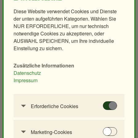
Backstage-Tour
Diese Website verwendet Cookies und Dienste
Erlebnisgutscheine
der unten aufgeführten Kategorien. Wählen Sie
NUR ERFORDERLICHE, um nur technisch
Aqua-Forschungsstation
notwendige Cookies zu akzeptieren, oder
Giraffen-VerFührung
AUSWAHL SPEICHERN, um Ihre individuelle
PANDAstisches Erlebnis
Einstellung zu sichern.
Birding im Zoo
Demenzfreundlicher Rundgang
Zusätzliche Informationen
Datenschutz
Tiere & Kulinarik
Zoo für Kinder
Impressum
Exklusives Morgenerlebnis
Geburtstagspartys
Polarnacht
Tierische Zooreise
Erforderliche Cookies
Safari Dinner
Streichelzoo
Diese Cookies werden benötigt, um die
Ihr individuelles Event
Spielplätze
Grundfunktionalität dieser Website zu
Leiterwagerlverleih
ermöglichen. Diese Cookies können daher nicht
Marketing-Cookies
deaktiviert werden.