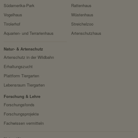
Servicename:
Google reCAPTCHA
Südamerika-Park
Rattenhaus
Domain:
localhost
Privacy Policy:
https://policies.google.com/
Vogelhaus
Wüstenhaus
Speicherdauer:
1 Jahr
privacy
Tirolerhof
Streichelzoo
Drittanbieter:
nein
Besitzer:
Google Ireland Limited
Aquarien- und Terrarienhaus
Artenschutzhaus
Servicename:
Facebook Meta Pixel
HTTP-Cookie:
sessionid
Privacy Policy:
https://www.facebook.com/
Natur- & Artenschutz
Verwendungszwec
speichert ID der aktuellen
policy.php
Artenschutz in der Wildbahn
k:
Session eingeloggter
Besitzer:
Facebook
Erhaltungszucht
Benutzer.
Plattform Tiergarten
Domain:
localhost
Lebensraum Tiergarten
Speicherdauer:
2 Wochen
Forschung & Lehre
Drittanbieter:
nein
Forschungsfonds
Forschungsprojekte
HTTP-Cookie:
messages
Fachwissen vermitteln
Verwendungszwec
speichert Sytemnachrichten,
k:
die Benutzer angezeigt