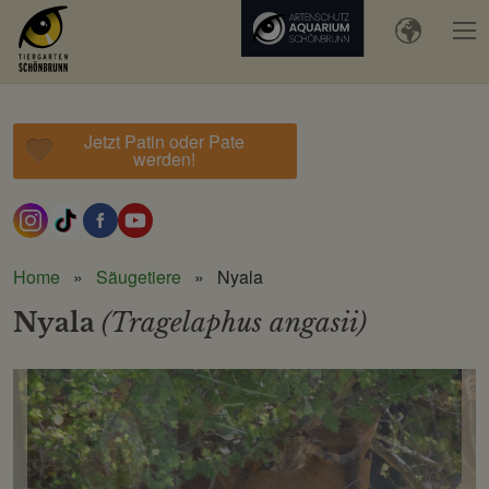
Jetzt Patin oder Pate
werden!
Home
Säugetiere
Nyala
Nyala
(Tragelaphus angasii)