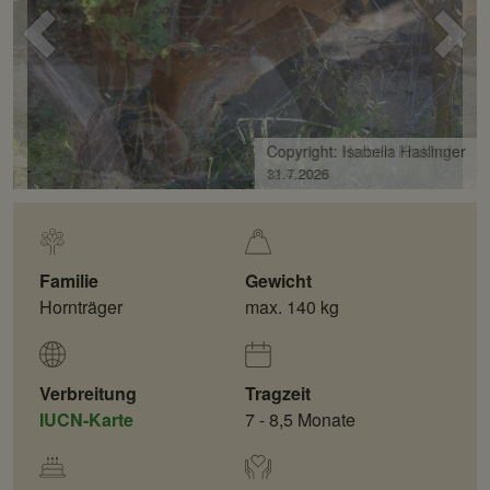
Voriges
Näc
Bild
Bild
Copyright: Herbert Krakhofer
12.4.2026
Familie
Gewicht
Hornträger
max. 140 kg
Verbreitung
Tragzeit
IUCN-Karte
7 - 8,5 Monate