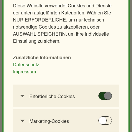
Diese Website verwendet Cookies und Dienste
Erlebnisgutscheine
der unten aufgeführten Kategorien. Wählen Sie
Aqua-Forschungsstation
NUR ERFORDERLICHE, um nur technisch
Giraffen-VerFührung
notwendige Cookies zu akzeptieren, oder
PANDAstisches Erlebnis
AUSWAHL SPEICHERN, um Ihre individuelle
Einstellung zu sichern.
Birding im Zoo
Demenzfreundlicher Rundgang
Zusätzliche Informationen
Datenschutz
Tiere & Kulinarik
Zoo für Kinder
Impressum
Exklusives Morgenerlebnis
Geburtstagspartys
Polarnacht
Tierische Zooreise
Safari Dinner
Streichelzoo
Erforderliche Cookies
Ihr individuelles Event
Spielplätze
Diese Cookies werden benötigt, um die
Leiterwagerlverleih
Grundfunktionalität dieser Website zu
ermöglichen. Diese Cookies können daher nicht
Marketing-Cookies
Tiere
Schulen & Kindergärten
deaktiviert werden.
Marketing-Cookies werden verwendet, um
Säugetiere
Unterrichtsführungen