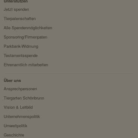
Unterstützen
werden sollen.
Jetzt spenden
Domain:
localhost
Tierpatenschaften
Speicherdauer:
Session
Alle Spendenmöglichkeiten
Drittanbieter:
nein
Sponsoring/Firmenpaten
Parkbank-Widmung
Servicename:
Fundraisingbox
Testamentsspende
Privacy Policy:
https://www.fundraisingbox.
Ehrenamtlich mitarbeiten
com/datenschutz/
Besitzer:
Fundraisingbox
Über uns
Ansprechpersonen
Servicename:
Stripe
Tiergarten Schönbrunn
Privacy Policy:
https://stripe.com/at/privacy
Vision & Leitbild
Besitzer:
Stripe
Unternehmenspolitik
Umweltpolitik
Geschichte