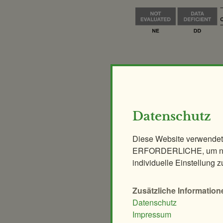
News
12.7.2018
Drillinge bei den Zwergo
Datenschutz
23.2.2016
Diese Website verwendet
Training für "kleine Gang
ERFORDERLICHE, um nur
individuelle Einstellung z
Mehr News
Zusätzliche Information
Tierpflegerteam
Datenschutz
Impressum