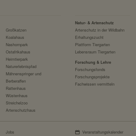
Session
nein
Natur- & Artenschutz
Fundraisingbox
Großkatzen
Artenschutz in der Wildbahn
Koalahaus
Erhaltungszucht
https://www.fundraisingbox.com/datenschutz/
Nashornpark
Plattform Tiergarten
Fundraisingbox
Ostafrikahaus
Lebensraum Tiergarten
Stripe
Heimtierpark
Forschung & Lehre
Naturerlebnispfad
https://stripe.com/at/privacy
Forschungsfonds
Mähnenspringer und
Forschungsprojekte
Stripe
Berberaffen
Fachwissen vermitteln
Rattenhaus
Wüstenhaus
Streichelzoo
Artenschutzhaus
Jobs
Veranstaltungskalender