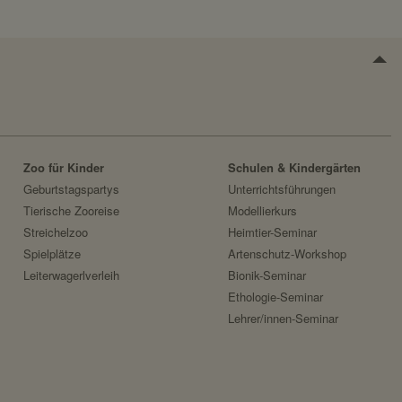
Zoo für Kinder
Schulen & Kindergärten
r Benutzer.
Geburtstagspartys
Unterrichtsführungen
Tierische Zooreise
Modellierkurs
Streichelzoo
Heimtier-Seminar
Spielplätze
Artenschutz-Workshop
Leiterwagerlverleih
Bionik-Seminar
Ethologie-Seminar
Lehrer/innen-Seminar
ezeigt werden sollen.