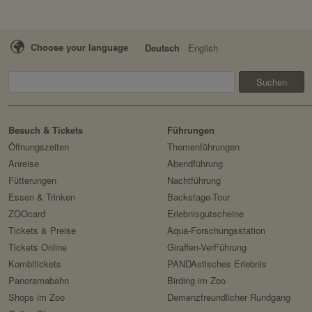
Servicename:
Domain:
Privacy Policy:
Choose your language
Deutsch
English
Speicherdauer:
Besitzer:
Drittanbieter:
Suchen
Servicename:
Privacy Policy:
HTTP-Cookie:
Besitzer:
Erlebnis
Tiere
Artenschutz
Besuch & Tickets
Führungen
Verwendungszweck:
Zoo
&
Öffnungszeiten
Themenführungen
Domain:
Forschung
Anreise
Abendführung
Fütterungen
Nachtführung
Speicherdauer:
Essen & Trinken
Backstage-Tour
Drittanbieter:
ZOOcard
Erlebnisgutscheine
Tickets & Preise
Aqua-Forschungsstation
HTTP-Cookie:
Tickets Online
Giraffen-VerFührung
Kombitickets
PANDAstisches Erlebnis
Verwendungszweck:
Panoramabahn
Birding im Zoo
Domain:
Shops im Zoo
Demenzfreundlicher Rundgang