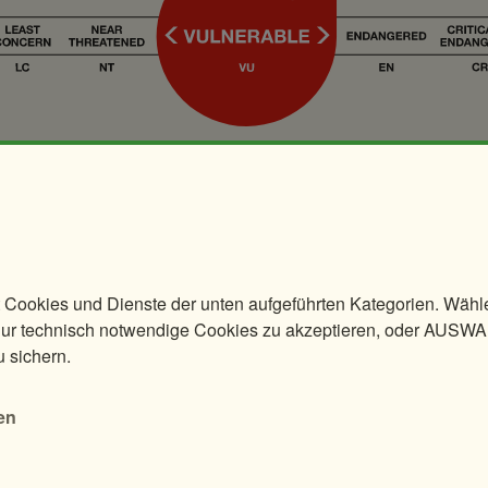
ttern geboren
 Cookies und Dienste der unten aufgeführten Kategorien. Wäh
ster"
 technisch notwendige Cookies zu akzeptieren, oder AUSW
u sichern.
en