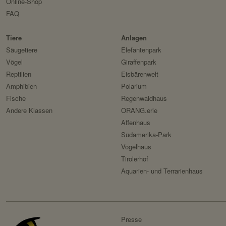
Speicherdauer:
Online-Shop
FAQ
Drittanbieter:
Tiere
Anlagen
Servicename:
Säugetiere
Elefantenpark
Vögel
Giraffenpark
Privacy Policy:
Reptilien
Eisbärenwelt
Besitzer:
Amphibien
Polarium
Servicename:
Fische
Regenwaldhaus
Andere Klassen
ORANG.erie
Privacy Policy:
Affenhaus
Besitzer:
Südamerika-Park
Vogelhaus
Tirolerhof
Aquarien- und Terrarienhaus
Presse