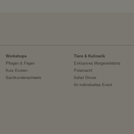
schützen.
Google reCAPTCHA
localhost
https://policies.google.com/privacy
1 Jahr
Google Ireland Limited
nein
Facebook Meta Pixel
https://www.facebook.com/policy.php
sessionid
Facebook
Workshops
Tiere & Kulinarik
speichert ID der aktuellen Session eingeloggte
Pflegen & Fegen
Exklusives Morgenerlebnis
localhost
Kurs Exoten-
Polarnacht
Sachkundenachweis
Safari Dinner
2 Wochen
Ihr individuelles Event
nein
messages
speichert Sytemnachrichten, die Benutzer ang
localhost