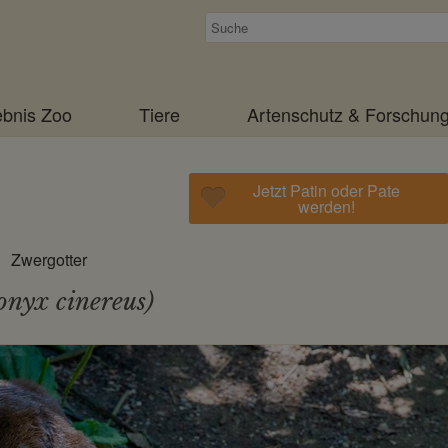
Suchen
ebnis Zoo
Tiere
Artenschutz & Forschun
Jetzt Patin oder Pate
werden!
Zwergotter
onyx cinereus)