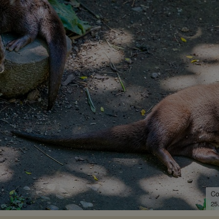
Co
17