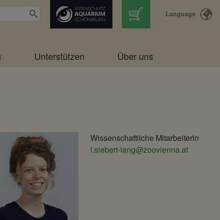
Language
g
Unterstützen
Über uns
Wissenschaftliche Mitarbeiterin
Schönbrunner
l.siebert-lang@zoovienna.at
Tiergarten-
Gesellschaft
m.b.H.