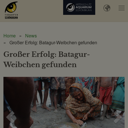
Home
News
Großer Erfolg: Batagur-Weibchen gefunden
Großer Erfolg: Batagur-
Weibchen gefunden
Voriges
Näc
Bild
Bild