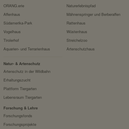
zu schützen.
Servicename:
Google reCAPTCHA
ORANG.erie
Naturerlebnispfad
Domain:
localhost
Affenhaus
Mähnenspringer und Berberaffen
Privacy Policy:
https://policies.google.com/
Speicherdauer:
1 Jahr
privacy
Südamerika-Park
Rattenhaus
Drittanbieter:
nein
Besitzer:
Google Ireland Limited
Vogelhaus
Wüstenhaus
Tirolerhof
Streichelzoo
Servicename:
Facebook Meta Pixel
HTTP-Cookie:
sessionid
Aquarien- und Terrarienhaus
Artenschutzhaus
Privacy Policy:
https://www.facebook.com/
Verwendungszwec
speichert ID der aktuellen
policy.php
k:
Session eingeloggter
Natur- & Artenschutz
Besitzer:
Facebook
Benutzer.
Artenschutz in der Wildbahn
Domain:
localhost
Erhaltungszucht
Plattform Tiergarten
Speicherdauer:
2 Wochen
Lebensraum Tiergarten
Drittanbieter:
nein
Forschung & Lehre
HTTP-Cookie:
messages
Forschungsfonds
Verwendungszwec
speichert Sytemnachrichten,
Forschungsprojekte