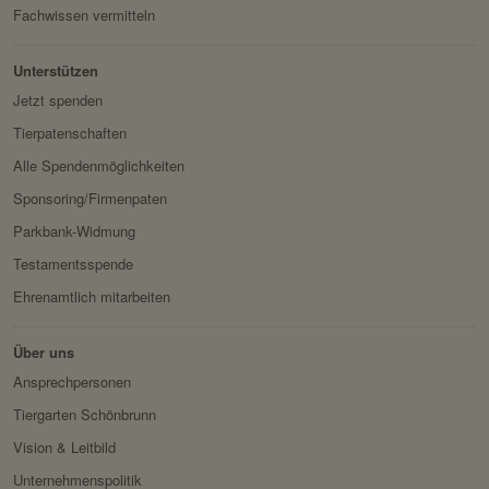
k:
die Benutzer angezeigt
Fachwissen vermitteln
werden sollen.
Domain:
localhost
Unterstützen
Jetzt spenden
Speicherdauer:
Session
Tierpatenschaften
Drittanbieter:
nein
Alle Spendenmöglichkeiten
Sponsoring/Firmenpaten
Servicename:
Fundraisingbox
Parkbank-Widmung
Privacy Policy:
https://www.fundraisingbox.
Testamentsspende
com/datenschutz/
Ehrenamtlich mitarbeiten
Besitzer:
Fundraisingbox
Servicename:
Stripe
Über uns
Privacy Policy:
https://stripe.com/at/privacy
Ansprechpersonen
Besitzer:
Stripe
Tiergarten Schönbrunn
Vision & Leitbild
Unternehmenspolitik