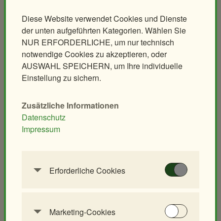
Nachtführung
Diese Website verwendet Cookies und Dienste
Backstage-Tour
der unten aufgeführten Kategorien. Wählen Sie
Erlebnisgutscheine
NUR ERFORDERLICHE, um nur technisch
notwendige Cookies zu akzeptieren, oder
Aqua-Forschungsstation
AUSWAHL SPEICHERN, um Ihre individuelle
Giraffen-VerFührung
Einstellung zu sichern.
PANDAstisches Erlebnis
Birding im Zoo
Zusätzliche Informationen
Demenzfreundlicher Rundgang
Datenschutz
Impressum
Tiere & Kulinarik
Zoo für Kinder
Exklusives Morgenerlebnis
Geburtstagspartys
Polarnacht
Tierische Zooreise
Erforderliche Cookies
Diese Cookies werden benötigt, um die
Safari Dinner
Streichelzoo
Grundfunktionalität dieser Website zu
Ihr individuelles Event
Spielplätze
ermöglichen. Diese Cookies können daher nicht
Marketing-Cookies
Leiterwagerlverleih
deaktiviert werden.