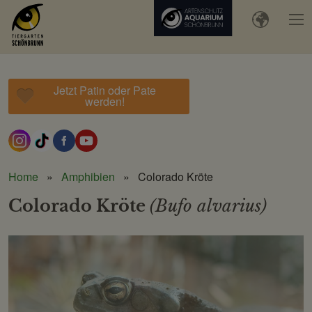
Jetzt Patin oder Pate
werden!
Home
Amphibien
Colorado Kröte
Colorado Kröte
(Bufo alvarius)