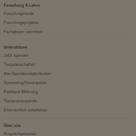
Privacy Policy:
https://www.facebook.com/
Forschung & Lehre
Verwendungszwec
speichert ID der aktuellen
policy.php
Forschungsfonds
k:
Session eingeloggter
Besitzer:
Facebook
Forschungsprojekte
Benutzer.
Fachwissen vermitteln
Domain:
localhost
Speicherdauer:
2 Wochen
Unterstützen
Drittanbieter:
nein
Jetzt spenden
Tierpatenschaften
HTTP-Cookie:
messages
Alle Spendenmöglichkeiten
Verwendungszwec
speichert Sytemnachrichten,
Sponsoring/Firmenpaten
k:
die Benutzer angezeigt
Parkbank-Widmung
werden sollen.
Testamentsspende
Domain:
localhost
Ehrenamtlich mitarbeiten
Speicherdauer:
Session
Drittanbieter:
nein
Über uns
Ansprechpersonen