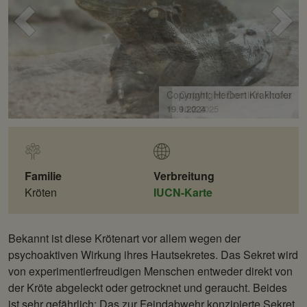
Voriges
Näc
Bild
Bild
Copyright: Herbert Krakhofer
19.9.2024
Familie
Verbreitung
Kröten
IUCN-Karte
Bekannt ist diese Krötenart vor allem wegen der
psychoaktiven Wirkung ihres Hautsekretes. Das Sekret wird
von experimentierfreudigen Menschen entweder direkt von
der Kröte abgeleckt oder getrocknet und geraucht. Beides
ist sehr gefährlich: Das zur Feindabwehr konzipierte Sekret