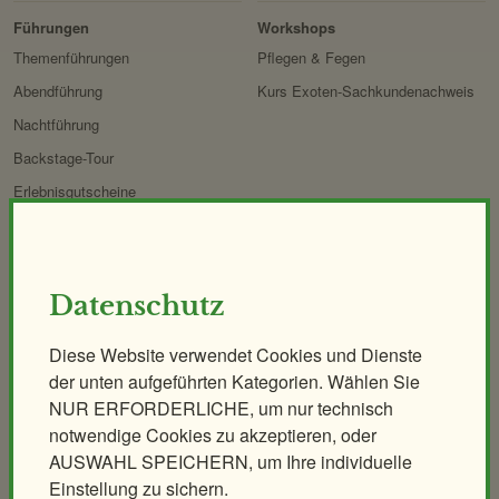
Zoo
&
Führungen
Workshops
Forschung
Themenführungen
Pflegen & Fegen
Abendführung
Kurs Exoten-Sachkundenachweis
Nachtführung
Backstage-Tour
Erlebnisgutscheine
Aqua-Forschungsstation
Giraffen-VerFührung
PANDAstisches Erlebnis
Datenschutz
Birding im Zoo
Diese Website verwendet Cookies und Dienste
Demenzfreundlicher Rundgang
der unten aufgeführten Kategorien. Wählen Sie
NUR ERFORDERLICHE, um nur technisch
Tiere & Kulinarik
Zoo für Kinder
notwendige Cookies zu akzeptieren, oder
Exklusives Morgenerlebnis
Geburtstagspartys
AUSWAHL SPEICHERN, um Ihre individuelle
Polarnacht
Tierische Zooreise
Einstellung zu sichern.