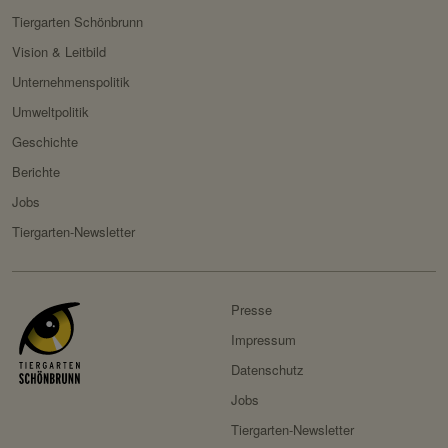
Servicename:
Fundraisingbox
Tiergarten Schönbrunn
Vision & Leitbild
Privacy Policy:
https://www.fundraisingbox.
com/datenschutz/
Unternehmenspolitik
Besitzer:
Fundraisingbox
Umweltpolitik
Geschichte
Servicename:
Stripe
Berichte
Privacy Policy:
https://stripe.com/at/privacy
Jobs
Besitzer:
Stripe
Tiergarten-Newsletter
Presse
Impressum
Datenschutz
Jobs
Tiergarten-Newsletter