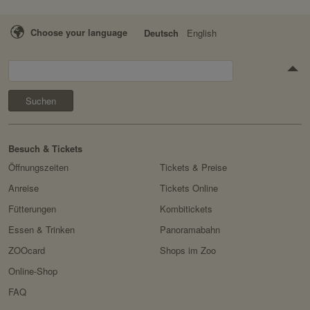
Choose your language
Deutsch
English
Suchen
Besuch & Tickets
Öffnungszeiten
Tickets & Preise
Anreise
Tickets Online
Fütterungen
Kombitickets
Essen & Trinken
Panoramabahn
ZOOcard
Shops im Zoo
Online-Shop
FAQ
Erlebnis
Tiere
Artenschutz