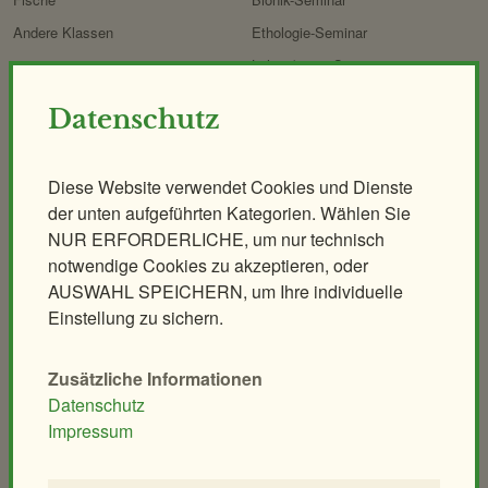
Andere Klassen
Ethologie-Seminar
Lehrer/innen-Seminar
Datenschutz
Anlagen
Elefantenpark
Großkatzen
Giraffenpark
Koalahaus
Diese Website verwendet Cookies und Dienste
der unten aufgeführten Kategorien. Wählen Sie
Eisbärenwelt
Nashornpark
NUR ERFORDERLICHE, um nur technisch
Polarium
Ostafrikahaus
notwendige Cookies zu akzeptieren, oder
Regenwaldhaus
Heimtierpark
AUSWAHL SPEICHERN, um Ihre individuelle
ORANG.erie
Naturerlebnispfad
Einstellung zu sichern.
Affenhaus
Mähnenspringer und Berberaffen
Zusätzliche Informationen
Südamerika-Park
Rattenhaus
Datenschutz
Vogelhaus
Wüstenhaus
Impressum
Tirolerhof
Streichelzoo
Aquarien- und Terrarienhaus
Artenschutzhaus