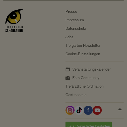
Drittanbieter:
nein
Presse
Impressum
HTTP-Cookie:
messages
Datenschutz
Verwendungszwec
speichert Sytemnachrichten,
Jobs
k:
die Benutzer angezeigt
Tiergarten-Newsletter
werden sollen.
Cookie-Einstellungen
Domain:
localhost
Speicherdauer:
Session
Veranstaltungskalender
Drittanbieter:
nein
Foto-Community
Tierärztliche Ordination
Servicename:
Fundraisingbox
Gastronomie
Privacy Policy:
https://www.fundraisingbox.
com/datenschutz/
Besitzer:
Fundraisingbox
Servicename:
Stripe
Jetzt Newsletter bestellen