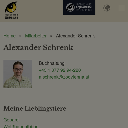
Home
Mitarbeiter
Alexander Schrenk
Alexander Schrenk
Buchhaltung
Schönbrunner
+43 1 877 92 94-220
Tiergarten-
a.schrenk@zoovienna.at
Gesellschaft
m.b.H.
Meine Lieblingstiere
Gepard
Weißhandgibbon