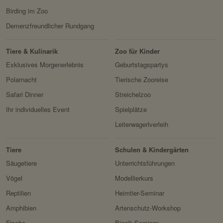
Birding im Zoo
Demenzfreundlicher Rundgang
Tiere & Kulinarik
Zoo für Kinder
Exklusives Morgenerlebnis
Geburtstagspartys
Polarnacht
Tierische Zooreise
Safari Dinner
Streichelzoo
Ihr individuelles Event
Spielplätze
Leiterwagerlverleih
Tiere
Schulen & Kindergärten
Säugetiere
Unterrichtsführungen
Vögel
Modellierkurs
Reptilien
Heimtier-Seminar
Amphibien
Artenschutz-Workshop
Fische
Bionik-Seminar