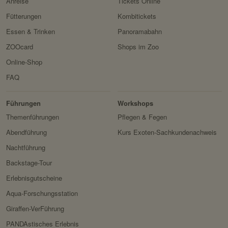
Anreise
Tickets Online
Fütterungen
Kombitickets
Essen & Trinken
Panoramabahn
ZOOcard
Shops im Zoo
Online-Shop
FAQ
Erlebnis
Tiere
Artenschutz
Zoo
&
Führungen
Workshops
Forschung
Themenführungen
Pflegen & Fegen
Abendführung
Kurs Exoten-Sachkundenachweis
Nachtführung
Backstage-Tour
Erlebnisgutscheine
Aqua-Forschungsstation
Giraffen-VerFührung
PANDAstisches Erlebnis