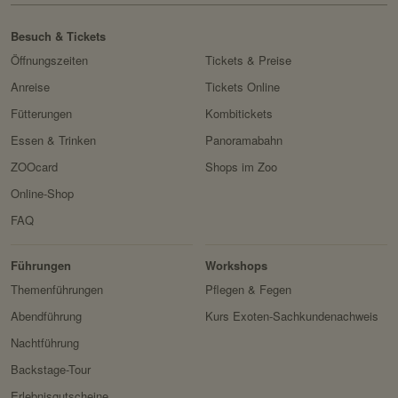
Besuch & Tickets
Öffnungszeiten
Tickets & Preise
Anreise
Tickets Online
Fütterungen
Kombitickets
Essen & Trinken
Panoramabahn
ZOOcard
Shops im Zoo
Online-Shop
FAQ
Erlebnis
Tiere
Artenschutz
Zoo
&
Führungen
Workshops
Forschung
Themenführungen
Pflegen & Fegen
Abendführung
Kurs Exoten-Sachkundenachweis
Nachtführung
Backstage-Tour
Erlebnisgutscheine