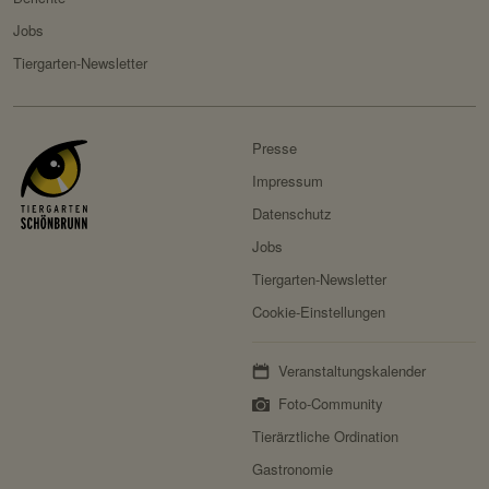
Domain:
localhost
Jobs
Speicherdauer:
2 Wochen
Tiergarten-Newsletter
Drittanbieter:
nein
HTTP-Cookie:
messages
Presse
Verwendungszwec
speichert Sytemnachrichten,
Impressum
k:
die Benutzer angezeigt
Datenschutz
werden sollen.
Jobs
Domain:
localhost
Tiergarten-Newsletter
Speicherdauer:
Session
Cookie-Einstellungen
Drittanbieter:
nein
Veranstaltungskalender
Servicename:
Fundraisingbox
Foto-Community
Tierärztliche Ordination
Privacy Policy:
https://www.fundraisingbox.
com/datenschutz/
Gastronomie