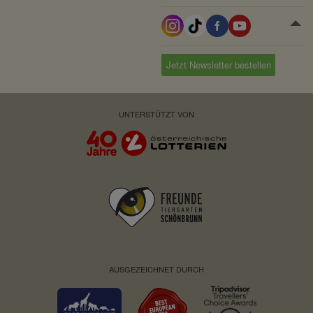
Besitzer:
Fundraisingbox
Servicename:
Stripe
Privacy Policy:
https://stripe.com/at/privacy
Jetzt Newsletter bestellen
Besitzer:
Stripe
UNTERSTÜTZT VON
AUSGEZEICHNET DURCH