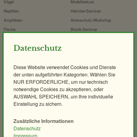
Vögel
Modellierkurs
Reptilien
Heimtier-Seminar
Amphibien
Artenschutz-Workshop
Fische
Bionik-Seminar
Andere Klassen
Ethologie-Seminar
Datenschutz
Lehrer/innen-Seminar
Anlagen
Diese Website verwendet Cookies und Dienste
Elefantenpark
Großkatzen
der unten aufgeführten Kategorien. Wählen Sie
Giraffenpark
Koalahaus
NUR ERFORDERLICHE, um nur technisch
notwendige Cookies zu akzeptieren, oder
Eisbärenwelt
Nashornpark
AUSWAHL SPEICHERN, um Ihre individuelle
Polarium
Ostafrikahaus
Einstellung zu sichern.
Regenwaldhaus
Heimtierpark
ORANG.erie
Naturerlebnispfad
Zusätzliche Informationen
Affenhaus
Mähnenspringer und Berberaffen
Datenschutz
Impressum
Südamerika-Park
Rattenhaus