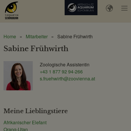
Home
Mitarbeiter
Sabine Frühwirth
Sabine Frühwirth
Zoologische Assistentin
Schönbrunner
+43 1 877 92 94-266
Tiergarten-
s.fruehwirth@zoovienna.at
Gesellschaft
m.b.H.
Meine Lieblingstiere
Afrikanischer Elefant
Orang-Utan