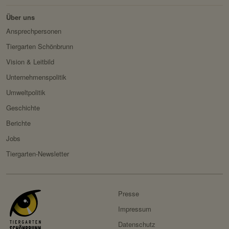
Über uns
Servicename:
Fundraisingbox
Ansprechpersonen
Privacy Policy:
https://www.fundraisingbox.
Tiergarten Schönbrunn
com/datenschutz/
Vision & Leitbild
Besitzer:
Fundraisingbox
Unternehmenspolitik
Servicename:
Stripe
Umweltpolitik
Privacy Policy:
https://stripe.com/at/privacy
Geschichte
Besitzer:
Stripe
Berichte
Jobs
Tiergarten-Newsletter
Presse
Impressum
Datenschutz