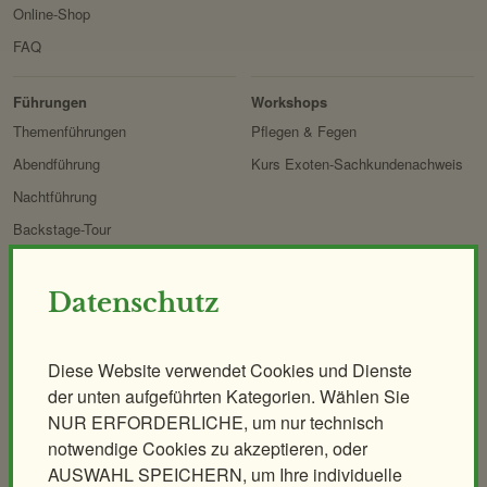
Online-Shop
FAQ
Erlebnis
Tiere
Artenschutz
Zoo
&
Führungen
Workshops
Forschung
Themenführungen
Pflegen & Fegen
Abendführung
Kurs Exoten-Sachkundenachweis
Nachtführung
Backstage-Tour
Erlebnisgutscheine
Aqua-Forschungsstation
Datenschutz
Giraffen-VerFührung
PANDAstisches Erlebnis
Diese Website verwendet Cookies und Dienste
Birding im Zoo
der unten aufgeführten Kategorien. Wählen Sie
NUR ERFORDERLICHE, um nur technisch
Demenzfreundlicher Rundgang
notwendige Cookies zu akzeptieren, oder
AUSWAHL SPEICHERN, um Ihre individuelle
Tiere & Kulinarik
Zoo für Kinder