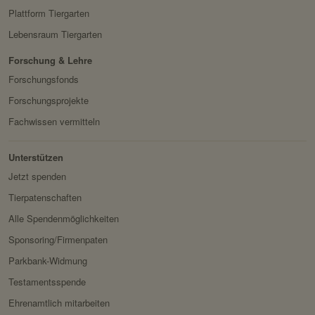
HTTP-Cookie:
sessionid
Plattform Tiergarten
Privacy Policy:
https://www.facebook.com/
Lebensraum Tiergarten
Verwendungszwec
speichert ID der aktuellen
policy.php
k:
Session eingeloggter
Besitzer:
Facebook
Forschung & Lehre
Benutzer.
Forschungsfonds
Domain:
localhost
Forschungsprojekte
Speicherdauer:
2 Wochen
Fachwissen vermitteln
Drittanbieter:
nein
Unterstützen
Jetzt spenden
HTTP-Cookie:
messages
Tierpatenschaften
Verwendungszwec
speichert Sytemnachrichten,
k:
die Benutzer angezeigt
Alle Spendenmöglichkeiten
werden sollen.
Sponsoring/Firmenpaten
Domain:
localhost
Parkbank-Widmung
Speicherdauer:
Session
Testamentsspende
Ehrenamtlich mitarbeiten
Drittanbieter:
nein