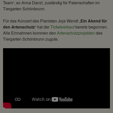
Team“, so Anna Danzl, zuständig für Patenschaften im
Tiergarten Schönbrunn.
Für das Konzert des Pianisten Joja Wendt „
Ein Abend für
den Artenschutz
“ hat der
Ticketverkauf
bereits begonnen.
Alle Einnahmen kommen den
Artenschutzprojekten
des
Tiergarten Schönbrunn zugute.