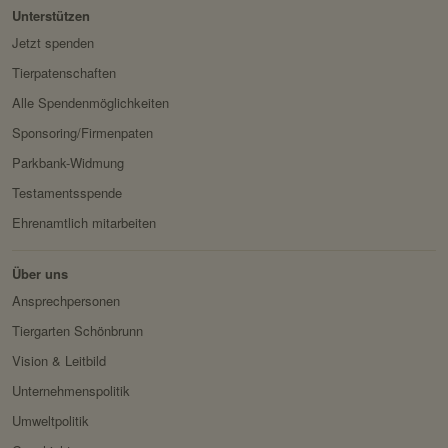
werden sollen.
Unterstützen
Domain:
localhost
Jetzt spenden
Speicherdauer:
Session
Tierpatenschaften
Alle Spendenmöglichkeiten
Drittanbieter:
nein
Sponsoring/Firmenpaten
Servicename:
Fundraisingbox
Parkbank-Widmung
Testamentsspende
Privacy Policy:
https://www.fundraisingbox.
com/datenschutz/
Ehrenamtlich mitarbeiten
Besitzer:
Fundraisingbox
Über uns
Servicename:
Stripe
Ansprechpersonen
Privacy Policy:
https://stripe.com/at/privacy
Tiergarten Schönbrunn
Besitzer:
Stripe
Vision & Leitbild
Unternehmenspolitik
Umweltpolitik