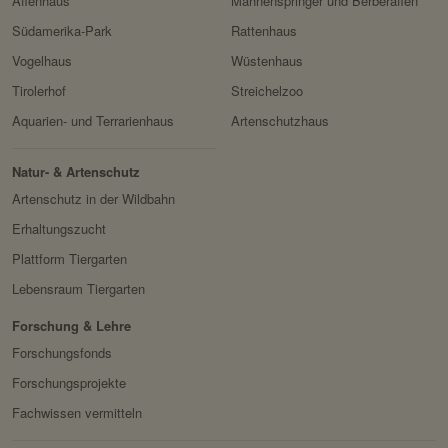
Affenhaus
Mähnenspringer und Berberaffen
Domain:
localhost
Privacy Policy:
https://policies.google.com/
Südamerika-Park
Rattenhaus
Speicherdauer:
1 Jahr
privacy
Vogelhaus
Wüstenhaus
Drittanbieter:
nein
Besitzer:
Google Ireland Limited
Tirolerhof
Streichelzoo
Servicename:
Facebook Meta Pixel
Aquarien- und Terrarienhaus
Artenschutzhaus
HTTP-Cookie:
sessionid
Privacy Policy:
https://www.facebook.com/
Verwendungszwec
speichert ID der aktuellen
Natur- & Artenschutz
policy.php
k:
Session eingeloggter
Artenschutz in der Wildbahn
Besitzer:
Facebook
Benutzer.
Erhaltungszucht
Domain:
localhost
Plattform Tiergarten
Speicherdauer:
2 Wochen
Lebensraum Tiergarten
Drittanbieter:
nein
Forschung & Lehre
Forschungsfonds
HTTP-Cookie:
messages
Forschungsprojekte
Verwendungszwec
speichert Sytemnachrichten,
Fachwissen vermitteln
k:
die Benutzer angezeigt