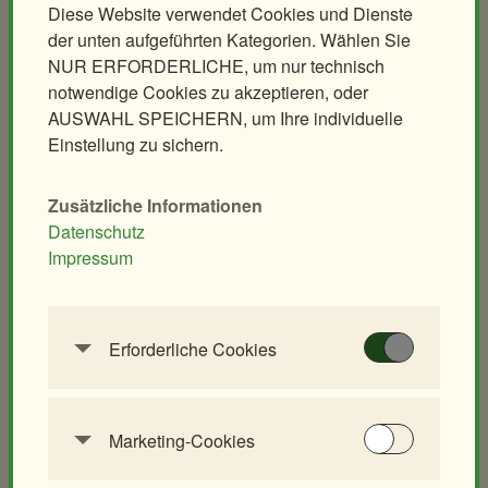
Backstage-Tour
Diese Website verwendet Cookies und Dienste
Erlebnisgutscheine
der unten aufgeführten Kategorien. Wählen Sie
NUR ERFORDERLICHE, um nur technisch
Aqua-Forschungsstation
notwendige Cookies zu akzeptieren, oder
Giraffen-VerFührung
AUSWAHL SPEICHERN, um Ihre individuelle
PANDAstisches Erlebnis
Einstellung zu sichern.
Birding im Zoo
Demenzfreundlicher Rundgang
Zusätzliche Informationen
Datenschutz
Tiere & Kulinarik
Zoo für Kinder
Impressum
Exklusives Morgenerlebnis
Geburtstagspartys
Polarnacht
Tierische Zooreise
Erforderliche Cookies
Safari Dinner
Streichelzoo
Diese Cookies werden benötigt, um die
Ihr individuelles Event
Spielplätze
Grundfunktionalität dieser Website zu
Leiterwagerlverleih
ermöglichen. Diese Cookies können daher nicht
Marketing-Cookies
deaktiviert werden.
Marketing-Cookies werden verwendet, um
Tiere
Schulen & Kindergärten