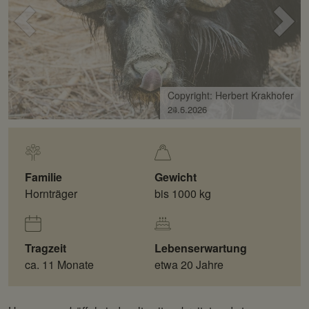
Voriges
Näc
Bild
Bild
Copyright: Herbert Krakhofer
29.5.2026
Familie
Gewicht
Hornträger
bis 1000 kg
Tragzeit
Lebenserwartung
ca. 11 Monate
etwa 20 Jahre