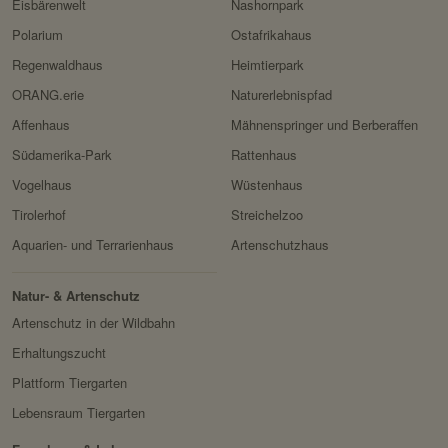
Eisbärenwelt
Nashornpark
(CSRF)"-Angriffen über das
Verwaltungs-Systeme
Absenden von Formularen
Polarium
Ostafrikahaus
GmbH
zu schützen.
Regenwaldhaus
Heimtierpark
Servicename:
Google reCAPTCHA
Domain:
localhost
ORANG.erie
Naturerlebnispfad
Privacy Policy:
https://policies.google.com/
Speicherdauer:
1 Jahr
Affenhaus
Mähnenspringer und Berberaffen
privacy
Südamerika-Park
Rattenhaus
Drittanbieter:
nein
Besitzer:
Google Ireland Limited
Vogelhaus
Wüstenhaus
Servicename:
Facebook Meta Pixel
HTTP-Cookie:
sessionid
Tirolerhof
Streichelzoo
Privacy Policy:
https://www.facebook.com/
Aquarien- und Terrarienhaus
Artenschutzhaus
Verwendungszwec
speichert ID der aktuellen
policy.php
k:
Session eingeloggter
Besitzer:
Facebook
Benutzer.
Natur- & Artenschutz
Artenschutz in der Wildbahn
Domain:
localhost
Erhaltungszucht
Speicherdauer:
2 Wochen
Plattform Tiergarten
Drittanbieter:
nein
Lebensraum Tiergarten