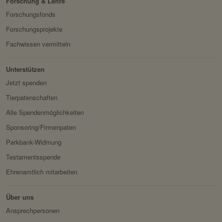
HTTP-Cookie:
messages
Forschung & Lehre
Forschungsfonds
Verwendungszwec
speichert Sytemnachrichten,
k:
die Benutzer angezeigt
Forschungsprojekte
werden sollen.
Fachwissen vermitteln
Domain:
localhost
Unterstützen
Speicherdauer:
Session
Jetzt spenden
Drittanbieter:
nein
Tierpatenschaften
Alle Spendenmöglichkeiten
Servicename:
Fundraisingbox
Sponsoring/Firmenpaten
Privacy Policy:
https://www.fundraisingbox.
Parkbank-Widmung
com/datenschutz/
Testamentsspende
Besitzer:
Fundraisingbox
Ehrenamtlich mitarbeiten
Servicename:
Stripe
Privacy Policy:
https://stripe.com/at/privacy
Über uns
Besitzer:
Stripe
Ansprechpersonen