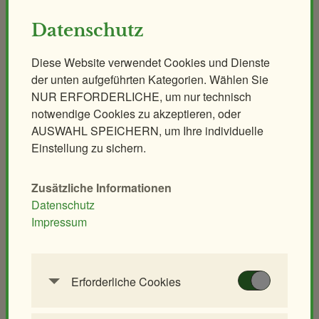
Zoo
&
Führungen
Workshops
Forschung
Themenführungen
Pflegen & Fegen
Datenschutz
Abendführung
Kurs Exoten-Sachkundenachweis
Diese Website verwendet Cookies und Dienste
Nachtführung
der unten aufgeführten Kategorien. Wählen Sie
Backstage-Tour
NUR ERFORDERLICHE, um nur technisch
Erlebnisgutscheine
notwendige Cookies zu akzeptieren, oder
AUSWAHL SPEICHERN, um Ihre individuelle
Aqua-Forschungsstation
Einstellung zu sichern.
Giraffen-VerFührung
PANDAstisches Erlebnis
Zusätzliche Informationen
Birding im Zoo
Datenschutz
Demenzfreundlicher Rundgang
Impressum
Tiere & Kulinarik
Zoo für Kinder
Exklusives Morgenerlebnis
Geburtstagspartys
Erforderliche Cookies
Polarnacht
Tierische Zooreise
Diese Cookies werden benötigt, um die
Grundfunktionalität dieser Website zu
Safari Dinner
Streichelzoo