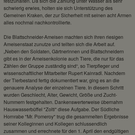
festzuhalten. Da sich die Zählung unter Wasser als sehr
schwierig erwies, holten sie sich Unterstützung des
Gemeinen Kraken, der zur Sicherheit mit seinen acht Armen
alles nochmal nachkontrollierte.
Die Blattschneider-Ameisen machten sich ihren riesigen
Ameisenstaat zunutze und teilten sich die Arbeit auf.
„Neben den Soldaten, Gärtnerinnen und Blattschneidern
gibt es in der Ameisenkolonie auch Tiere, die nur für das
Zählen der Gruppe zuständig sind“, so Tierpfleger und
wissenschaftlicher Mitarbeiter Rupert Kainradl. Nachdem
der Tierbestand fertig dokumentiert war, ging es an die
genauere Analyse der einzelnen Tiere. In diesem Schritt
wurden Geschlecht, Alter, Gewicht, Größe und Zucht-
Nummern festgehalten. Dankenswerterweise übernahm
Hauswasserbüffel "Zolti" diese Aufgabe. Der Südliche
Hornrabe "Mr. Pomeroy" trug die gesammelten Ergebnisse
seiner Kolleginnen und Kollegen schlussendlich
zusammen und errechnete für den 1. April den endgültigen