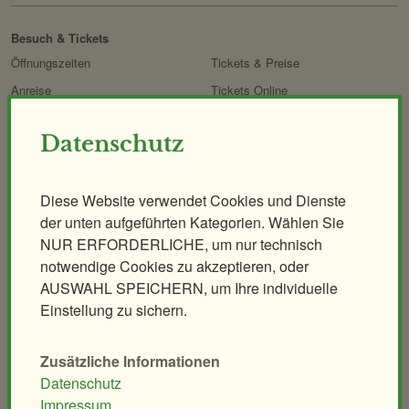
Besuch & Tickets
Öffnungszeiten
Tickets & Preise
Anreise
Tickets Online
Fütterungen
Kombitickets
Datenschutz
Essen & Trinken
Panoramabahn
ZOOcard
Shops im Zoo
Diese Website verwendet Cookies und Dienste
Online-Shop
der unten aufgeführten Kategorien. Wählen Sie
FAQ
NUR ERFORDERLICHE, um nur technisch
Erlebnis
Tiere
Artenschutz
notwendige Cookies zu akzeptieren, oder
Zoo
&
Führungen
Workshops
AUSWAHL SPEICHERN, um Ihre individuelle
Forschung
Themenführungen
Pflegen & Fegen
Einstellung zu sichern.
Abendführung
Kurs Exoten-Sachkundenachweis
Nachtführung
Zusätzliche Informationen
Backstage-Tour
Datenschutz
Impressum
Erlebnisgutscheine