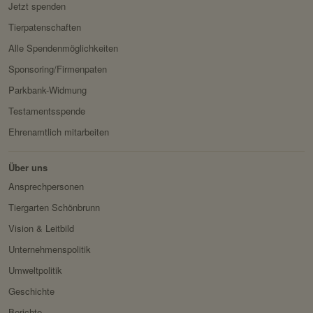
Jetzt spenden
Besitzer:
Fundraisingbox
Tierpatenschaften
Servicename:
Stripe
Alle Spendenmöglichkeiten
Privacy Policy:
https://stripe.com/at/privacy
Sponsoring/Firmenpaten
Besitzer:
Stripe
Parkbank-Widmung
Testamentsspende
Ehrenamtlich mitarbeiten
Über uns
Ansprechpersonen
Tiergarten Schönbrunn
Vision & Leitbild
Unternehmenspolitik
Umweltpolitik
Geschichte
Berichte