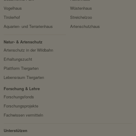
Domain:
localhost
Vogelhaus
Wüstenhaus
Speicherdauer:
2 Wochen
Tirolerhof
Streichelzoo
Drittanbieter:
nein
Aquarien- und Terrarienhaus
Artenschutzhaus
HTTP-Cookie:
messages
Natur- & Artenschutz
Artenschutz in der Wildbahn
Verwendungszwec
speichert Sytemnachrichten,
k:
die Benutzer angezeigt
Erhaltungszucht
werden sollen.
Plattform Tiergarten
Domain:
localhost
Lebensraum Tiergarten
Speicherdauer:
Session
Forschung & Lehre
Drittanbieter:
nein
Forschungsfonds
Forschungsprojekte
Servicename:
Fundraisingbox
Fachwissen vermitteln
Privacy Policy:
https://www.fundraisingbox.
com/datenschutz/
Unterstützen