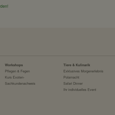
speichert ID der aktuellen Session eingeloggte
rden!
localhost
2 Wochen
nein
messages
speichert Sytemnachrichten, die Benutzer ang
localhost
Workshops
Tiere & Kulinarik
Session
Pflegen & Fegen
Exklusives Morgenerlebnis
nein
Kurs Exoten-
Polarnacht
Sachkundenachweis
Safari Dinner
Fundraisingbox
Ihr individuelles Event
https://www.fundraisingbox.com/datenschutz/
Fundraisingbox
Stripe