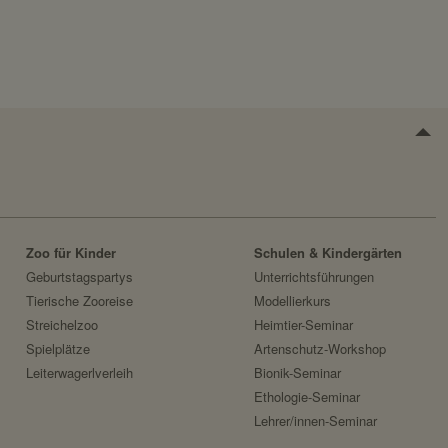
r Benutzer.
ezeigt werden sollen.
Zoo für Kinder
Schulen & Kindergärten
Geburtstagspartys
Unterrichtsführungen
Tierische Zooreise
Modellierkurs
Streichelzoo
Heimtier-Seminar
Spielplätze
Artenschutz-Workshop
Leiterwagerlverleih
Bionik-Seminar
Ethologie-Seminar
Lehrer/innen-Seminar