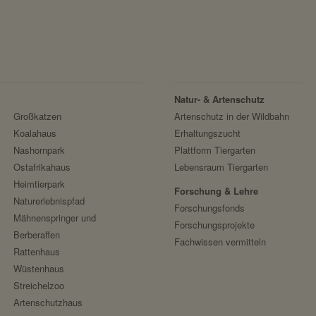
https://stripe.com/at/privacy
Stripe
Natur- & Artenschutz
Großkatzen
Artenschutz in der Wildbahn
Koalahaus
Erhaltungszucht
Nashornpark
Plattform Tiergarten
Ostafrikahaus
Lebensraum Tiergarten
Heimtierpark
Forschung & Lehre
Naturerlebnispfad
Forschungsfonds
Mähnenspringer und
Forschungsprojekte
Berberaffen
Fachwissen vermitteln
Rattenhaus
Wüstenhaus
Streichelzoo
Artenschutzhaus