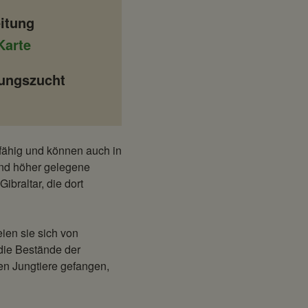
itung
Karte
tungszucht
fähig und können auch in
sind höher gelegene
braltar, die dort
ien sie sich von
die Bestände der
en Jungtiere gefangen,