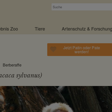
Suchen
ebnis Zoo
Tiere
Artenschutz & Forschun
Jetzt Patin oder Pate
werden!
Berberaffe
caca sylvanus)