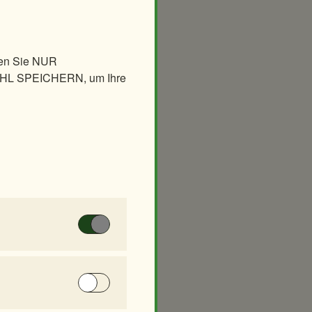
raffen
len Sie NUR
AHL SPEICHERN, um Ihre
 und Mähnenspringer
 Diese Cookies
t, Anzeigen zu