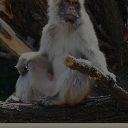
Co
12