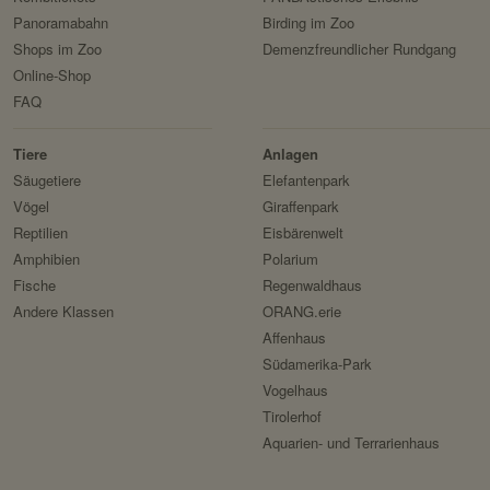
Panoramabahn
Birding im Zoo
Privacy Policy:
Shops im Zoo
Demenzfreundlicher Rundgang
Besitzer:
Online-Shop
FAQ
Tiere
Anlagen
Säugetiere
Elefantenpark
Vögel
Giraffenpark
Reptilien
Eisbärenwelt
Amphibien
Polarium
Fische
Regenwaldhaus
Andere Klassen
ORANG.erie
Affenhaus
Südamerika-Park
Vogelhaus
Tirolerhof
Aquarien- und Terrarienhaus