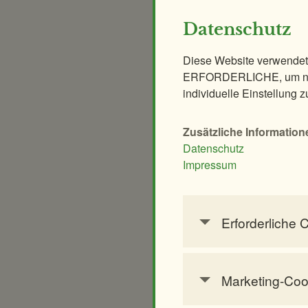
Fütterungen
Datenschutz
13:30, täglich
Diese Website verwendet
ERFORDERLICHE, um nur
News
individuelle Einstellung z
29.11.2022
Tierpatenschaft als origi
Zusätzliche Information
Geschenkidee
Datenschutz
Impressum
20.12.2021
Weihnachtsstimmung bei
Erforderliche 
Mehr News
Diese Cookies werden
können daher nicht d
Tierpflegerteam
Marketing-Coo
HTTP-Cookie:
Marketing-Cookies we