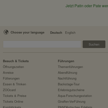
Verwendungszweck:
Jetzt Patin oder Pate we
Domain:
Speicherdauer:
Drittanbieter:
Choose your language
Deutsch
English
HTTP-Cookie:
Suchen
Verwendungszweck:
Domain:
Erlebnis
Tiere
Artenschutz
Besuch & Tickets
Führungen
Speicherdauer:
Zoo
&
Öffnungszeiten
Themenführungen
Drittanbieter:
Forschung
Anreise
Abendführung
Fütterungen
Nachtführung
Servicename:
Essen & Trinken
Backstage-Tour
ZOOcard
Erlebnisgutscheine
Privacy Policy:
Tickets & Preise
Aqua-Forschungsstation
Besitzer:
Tickets Online
Giraffen-VerFührung
Kombitickets
PANDAstisches Erlebnis
Servicename: