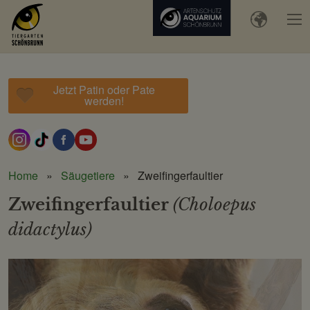
Jetzt Patin oder Pate
werden!
Home
Säugetiere
Zweifingerfaultier
Zweifingerfaultier
(Choloepus
didactylus)