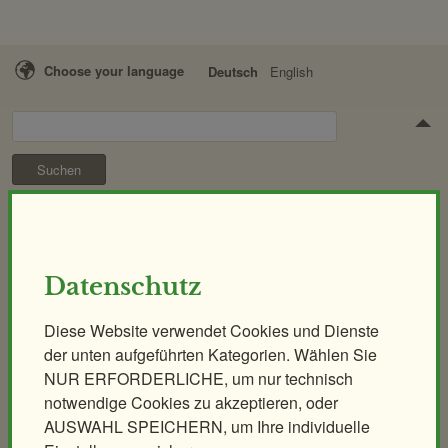
Choose your language
Deutsch
English
Suchen
Besuch & Tickets
Öffnungszeiten
Tickets & Preise
Datenschutz
Anreise
Tickets Online
Fütterungen
Kombitickets
Diese Website verwendet Cookies und Dienste
der unten aufgeführten Kategorien. Wählen Sie
Essen & Trinken
Panoramabahn
NUR ERFORDERLICHE, um nur technisch
ZOOcard
Shops im Zoo
notwendige Cookies zu akzeptieren, oder
Online-Shop
AUSWAHL SPEICHERN, um Ihre individuelle
FAQ