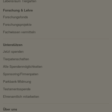
Lebensraum Tiergarten
Servicename:
Fundraisingbox
Forschung & Lehre
Privacy Policy:
https://www.fundraisingbox.
Forschungsfonds
com/datenschutz/
Forschungsprojekte
Besitzer:
Fundraisingbox
Fachwissen vermitteln
Servicename:
Stripe
Unterstützen
Privacy Policy:
https://stripe.com/at/privacy
Jetzt spenden
Besitzer:
Stripe
Tierpatenschaften
Alle Spendenmöglichkeiten
Sponsoring/Firmenpaten
Parkbank-Widmung
Testamentsspende
Ehrenamtlich mitarbeiten
Über uns