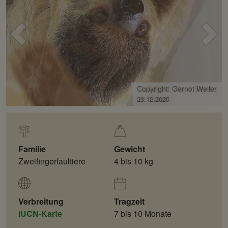
Voriges
Näc
Bild
Bild
Copyright: Gernot Weiler
23.12.2025
Familie
Gewicht
Zweifingerfaultiere
4 bis 10 kg
Verbreitung
Tragzeit
IUCN-Karte
7 bis 10 Monate