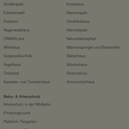
HTTP-Cookie:
sessionid
Giraffenpark
Koalahaus
Privacy Policy:
https://www.facebook.com/
Verwendungszwec
speichert ID der aktuellen
policy.php
Eisbärenwelt
Nashornpark
k:
Session eingeloggter
Polarium
Ostafrikahaus
Besitzer:
Facebook
Benutzer.
Regenwaldhaus
Heimtierpark
Domain:
localhost
ORANG.erie
Naturerlebnispfad
Speicherdauer:
2 Wochen
Affenhaus
Mähnenspringer und Berberaffen
Drittanbieter:
nein
Südamerika-Park
Rattenhaus
Vogelhaus
Wüstenhaus
HTTP-Cookie:
messages
Tirolerhof
Streichelzoo
Verwendungszwec
speichert Sytemnachrichten,
Aquarien- und Terrarienhaus
Artenschutzhaus
k:
die Benutzer angezeigt
werden sollen.
Natur- & Artenschutz
Domain:
localhost
Artenschutz in der Wildbahn
Speicherdauer:
Session
Erhaltungszucht
Plattform Tiergarten
Drittanbieter:
nein