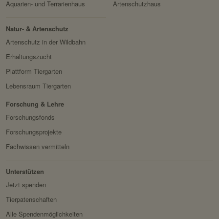
Aquarien- und Terrarienhaus
Artenschutzhaus
Drittanbieter:
nein
Besitzer:
Google Ireland Limited
Natur- & Artenschutz
Servicename:
Facebook Meta Pixel
HTTP-Cookie:
sessionid
Artenschutz in der Wildbahn
Privacy Policy:
https://www.facebook.com/
Verwendungszwec
speichert ID der aktuellen
Erhaltungszucht
policy.php
k:
Session eingeloggter
Plattform Tiergarten
Besitzer:
Facebook
Benutzer.
Lebensraum Tiergarten
Domain:
localhost
Forschung & Lehre
Speicherdauer:
2 Wochen
Forschungsfonds
Drittanbieter:
nein
Forschungsprojekte
Fachwissen vermitteln
HTTP-Cookie:
messages
Verwendungszwec
speichert Sytemnachrichten,
Unterstützen
k:
die Benutzer angezeigt
Jetzt spenden
werden sollen.
Tierpatenschaften
Domain:
localhost
Alle Spendenmöglichkeiten