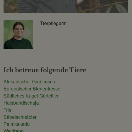
Tierpflegerin
Schönbrunner
Tiergarten-
Gesellschaft
m.b.H.
Ich betreue folgende Tiere
Afrikanischer Grabfrosch
Europäischer Bienenfresser
Südliches Kugel-Gürteltier
Halsbandtschaja
Triel
Säbelschnäbler
Palmkakadu
Waldrapp