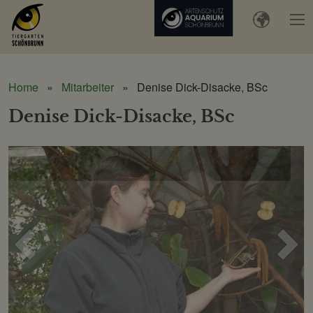
Home
Mitarbeiter
Denise Dick-Disacke, BSc
Denise Dick-Disacke, BSc
Voriges
Näc
Bild
Bild