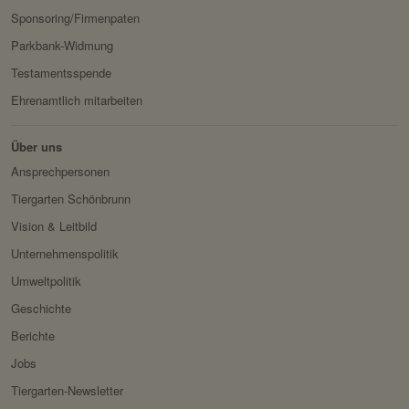
Speicherdauer:
Session
Sponsoring/Firmenpaten
Drittanbieter:
nein
Parkbank-Widmung
Testamentsspende
Servicename:
Fundraisingbox
Ehrenamtlich mitarbeiten
Privacy Policy:
https://www.fundraisingbox.
Über uns
com/datenschutz/
Ansprechpersonen
Besitzer:
Fundraisingbox
Tiergarten Schönbrunn
Servicename:
Stripe
Vision & Leitbild
Privacy Policy:
https://stripe.com/at/privacy
Unternehmenspolitik
Besitzer:
Stripe
Umweltpolitik
Geschichte
Berichte
Jobs
Tiergarten-Newsletter