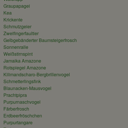
Graupapagei
Kea
Krickente
Schmutzgeier
Zweifingerfaultier
Gelbgebänderter Baumsteigerfrosch
Sonnenralle
Weißstirnspint
Jamaika Amazone
Rotspiegel Amazone
Kilimandscharo-Bergbrillenvogel
Schmetterlingsfink
Blaunacken-Mausvogel
Prachtpipra
Purpurnaschvogel
Färberfrosch
Erdbeerfröschchen
Purpurtangare