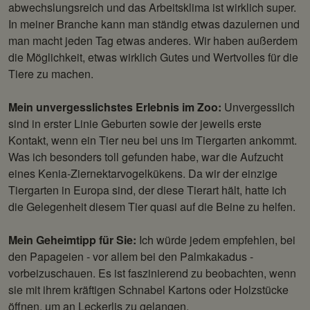
abwechslungsreich und das Arbeitsklima ist wirklich super.
In meiner Branche kann man ständig etwas dazulernen und
man macht jeden Tag etwas anderes. Wir haben außerdem
die Möglichkeit, etwas wirklich Gutes und Wertvolles für die
Tiere zu machen.
Mein unvergesslichstes Erlebnis im Zoo:
Unvergesslich
sind in erster Linie Geburten sowie der jeweils erste
Kontakt, wenn ein Tier neu bei uns im Tiergarten ankommt.
Was ich besonders toll gefunden habe, war die Aufzucht
eines Kenia-Ziernektarvogelkükens. Da wir der einzige
Tiergarten in Europa sind, der diese Tierart hält, hatte ich
die Gelegenheit diesem Tier quasi auf die Beine zu helfen.
Mein Geheimtipp für Sie:
Ich würde jedem empfehlen, bei
den Papageien - vor allem bei den Palmkakadus -
vorbeizuschauen. Es ist faszinierend zu beobachten, wenn
sie mit ihrem kräftigen Schnabel Kartons oder Holzstücke
öffnen, um an Leckerlis zu gelangen.