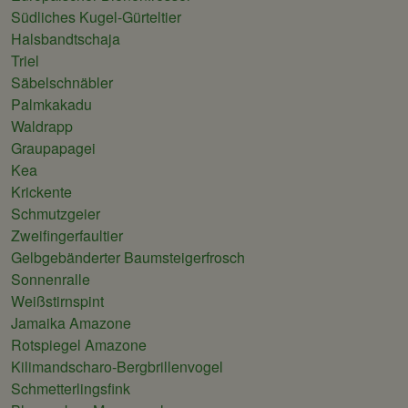
Südliches Kugel-Gürteltier
Halsbandtschaja
Triel
Säbelschnäbler
Palmkakadu
Waldrapp
Graupapagei
Kea
Krickente
Schmutzgeier
Zweifingerfaultier
Gelbgebänderter Baumsteigerfrosch
Sonnenralle
Weißstirnspint
Jamaika Amazone
Rotspiegel Amazone
Kilimandscharo-Bergbrillenvogel
Schmetterlingsfink