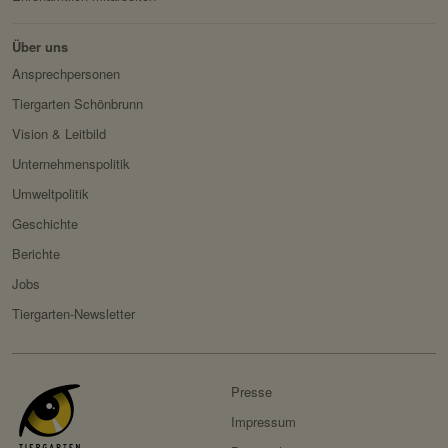
Über uns
Servicename:
Fundraisingbox
Ansprechpersonen
Privacy Policy:
https://www.fundraisingbox.
Tiergarten Schönbrunn
com/datenschutz/
Vision & Leitbild
Besitzer:
Fundraisingbox
Unternehmenspolitik
Servicename:
Stripe
Umweltpolitik
Privacy Policy:
https://stripe.com/at/privacy
Geschichte
Besitzer:
Stripe
Berichte
Jobs
Tiergarten-Newsletter
Presse
Impressum