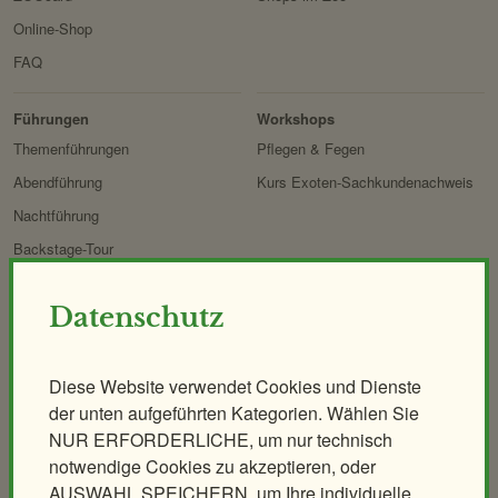
Online-Shop
FAQ
Erlebnis
Tiere
Artenschutz
Zoo
&
Führungen
Workshops
Forschung
Themenführungen
Pflegen & Fegen
Abendführung
Kurs Exoten-Sachkundenachweis
Nachtführung
Backstage-Tour
Erlebnisgutscheine
Datenschutz
Aqua-Forschungsstation
Giraffen-VerFührung
PANDAstisches Erlebnis
Diese Website verwendet Cookies und Dienste
der unten aufgeführten Kategorien. Wählen Sie
Birding im Zoo
NUR ERFORDERLICHE, um nur technisch
Demenzfreundlicher Rundgang
notwendige Cookies zu akzeptieren, oder
AUSWAHL SPEICHERN, um Ihre individuelle