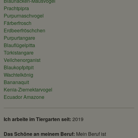
Blaunacken-Mausvogel
Prachtpipra
Purpurnaschvogel
Färberfrosch
Erdbeerfröschchen
Purpurtangare
Blauflügelpitta
Türkistangare
Veilchenorganist
Blaukopfpitpit
Wachtelkönig
Bananaquit
Kenia-Ziernektarvogel
Ecuador Amazone
Ich arbeite im Tiergarten seit:
2019
Das Schöne an meinem Beruf:
Mein Beruf ist