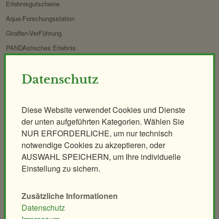
Erlebnisgutscheine
Aqua-Forschungsstation
Giraffen-VerFührung
PANDAstisches Erlebnis
Birding im Zoo
Datenschutz
Demenzfreundlicher Rundgang
Tiere & Kulinarik
Zoo für Kinder
Diese Website verwendet Cookies und Dienste
Exklusives Morgenerlebnis
Geburtstagspartys
der unten aufgeführten Kategorien. Wählen Sie
Polarnacht
Tierische Zooreise
NUR ERFORDERLICHE, um nur technisch
notwendige Cookies zu akzeptieren, oder
Safari Dinner
Streichelzoo
AUSWAHL SPEICHERN, um Ihre individuelle
Ihr individuelles Event
Spielplätze
Einstellung zu sichern.
Leiterwagerlverleih
Zusätzliche Informationen
Tiere
Schulen & Kindergärten
Datenschutz
Säugetiere
Unterrichtsführungen