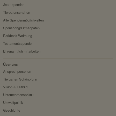
Domain:
localhost
Jetzt spenden
Tierpatenschaften
Speicherdauer:
2 Wochen
Alle Spendenmöglichkeiten
Drittanbieter:
nein
Sponsoring/Firmenpaten
Parkbank-Widmung
HTTP-Cookie:
messages
Testamentsspende
Verwendungszwec
speichert Sytemnachrichten,
k:
die Benutzer angezeigt
Ehrenamtlich mitarbeiten
werden sollen.
Über uns
Domain:
localhost
Ansprechpersonen
Speicherdauer:
Session
Tiergarten Schönbrunn
Drittanbieter:
nein
Vision & Leitbild
Unternehmenspolitik
Servicename:
Fundraisingbox
Umweltpolitik
Privacy Policy:
https://www.fundraisingbox.
Geschichte
com/datenschutz/