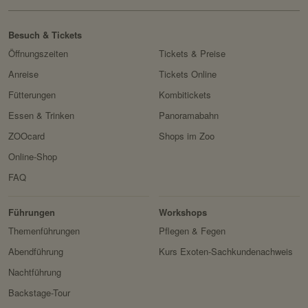
Besuch & Tickets
Öffnungszeiten
Tickets & Preise
Anreise
Tickets Online
Fütterungen
Kombitickets
Essen & Trinken
Panoramabahn
ZOOcard
Shops im Zoo
Online-Shop
FAQ
Erlebnis
Tiere
Artenschutz
Zoo
&
Führungen
Workshops
Forschung
Themenführungen
Pflegen & Fegen
Abendführung
Kurs Exoten-Sachkundenachweis
Nachtführung
Backstage-Tour