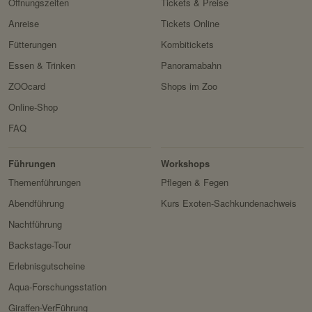
Öffnungszeiten
Tickets & Preise
Anreise
Tickets Online
Fütterungen
Kombitickets
Essen & Trinken
Panoramabahn
ZOOcard
Shops im Zoo
Online-Shop
FAQ
Erlebnis
Tiere
Artenschutz
Zoo
&
Führungen
Workshops
Forschung
Themenführungen
Pflegen & Fegen
Abendführung
Kurs Exoten-Sachkundenachweis
Nachtführung
Backstage-Tour
Erlebnisgutscheine
Aqua-Forschungsstation
Giraffen-VerFührung