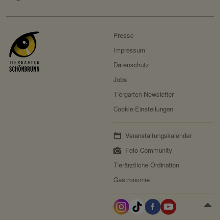
Speicherdauer:
Session
Drittanbieter:
nein
Presse
Impressum
Servicename:
Fundraisingbox
Datenschutz
Privacy Policy:
https://www.fundraisingbox.
Jobs
com/datenschutz/
Tiergarten-Newsletter
Besitzer:
Fundraisingbox
Cookie-Einstellungen
Servicename:
Stripe
Privacy Policy:
https://stripe.com/at/privacy
Veranstaltungskalender
Besitzer:
Stripe
Foto-Community
Tierärztliche Ordination
Gastronomie