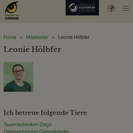
Home
Mitarbeiter
Leonie Hölbfer
Leonie Hölbfer
Schönbrunner
Tiergarten-
Gesellschaft
m.b.H.
Ich betreue folgende Tiere
Tauernschecken Ziege
Österreichischer Ganselkröpfer